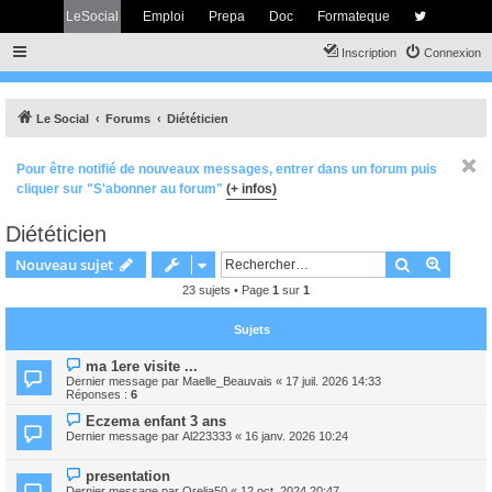
LeSocial
Emploi
Prepa
Doc
Formateque
Inscription
Connexion
Le Social
Forums
Diététicien
Pour être notifié de nouveaux messages, entrer dans un forum puis
cliquer sur "S'abonner au forum"
(+ infos)
Diététicien
Rechercher
Recher
Nouveau sujet
23 sujets • Page
1
sur
1
Sujets
ma 1ere visite ...
Dernier message par
Maelle_Beauvais
«
17 juil. 2026 14:33
Réponses :
6
Eczema enfant 3 ans
Dernier message par
Al223333
«
16 janv. 2026 10:24
presentation
Dernier message par
Orelia50
«
12 oct. 2024 20:47