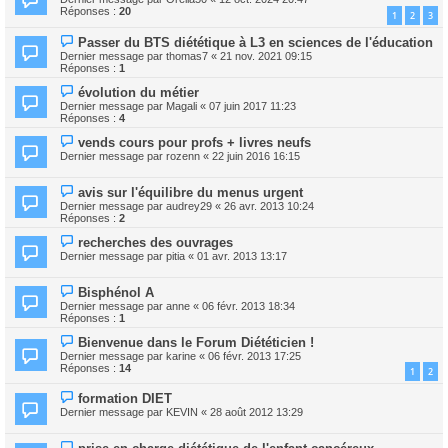
Réponses :
20
1
2
3
Passer du BTS diététique à L3 en sciences de l'éducation
Dernier message par
thomas7
«
21 nov. 2021 09:15
Réponses :
1
évolution du métier
Dernier message par
Magali
«
07 juin 2017 11:23
Réponses :
4
vends cours pour profs + livres neufs
Dernier message par
rozenn
«
22 juin 2016 16:15
avis sur l'équilibre du menus urgent
Dernier message par
audrey29
«
26 avr. 2013 10:24
Réponses :
2
recherches des ouvrages
Dernier message par
pitia
«
01 avr. 2013 13:17
Bisphénol A
Dernier message par
anne
«
06 févr. 2013 18:34
Réponses :
1
Bienvenue dans le Forum Diététicien !
Dernier message par
karine
«
06 févr. 2013 17:25
Réponses :
14
1
2
formation DIET
Dernier message par
KEVIN
«
28 août 2012 13:29