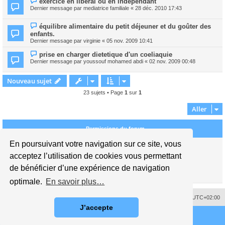
exercice en libéral ou en indépendant
Dernier message par
mediatrice familiale
«
28 déc. 2010 17:43
équilibre alimentaire du petit déjeuner et du goûter des
enfants.
Dernier message par
virginie
«
05 nov. 2009 10:41
prise en charger dietetique d'un coeliaquie
Dernier message par
youssouf mohamed abdi
«
02 nov. 2009 00:48
Nouveau sujet
23 sujets • Page
1
sur
1
Aller
Permissions du forum
En poursuivant votre navigation sur ce site, vous
Vous
ne pouvez pas
publier de nouveaux sujets dans ce forum
Vous
ne pouvez pas
répondre aux sujets dans ce forum
acceptez l’utilisation de cookies vous permettant
Vous
ne pouvez pas
modifier vos messages dans ce forum
de bénéficier d’une expérience de navigation
Vous
ne pouvez pas
supprimer vos messages dans ce forum
Vous
ne pouvez pas
transférer de pièces jointes dans ce forum
optimale.
En savoir plus…
Supprimer les cookies
Fuseau horaire sur
UTC+02:00
J’accepte