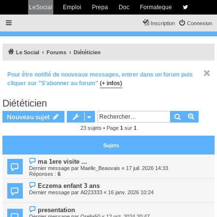
LeSocial
Emploi
Prepa
Doc
Formateque
Inscription
Connexion
Le Social
Forums
Diététicien
Pour être notifié de nouveaux messages, entrer dans un forum puis
cliquer sur "S'abonner au forum"
(+ infos)
Diététicien
Rechercher
Recher
Nouveau sujet
23 sujets • Page
1
sur
1
Sujets
ma 1ere visite ...
Dernier message par
Maelle_Beauvais
«
17 juil. 2026 14:33
Réponses :
6
Eczema enfant 3 ans
Dernier message par
Al223333
«
16 janv. 2026 10:24
presentation
Dernier message par
Orelia50
«
12 oct. 2024 20:47