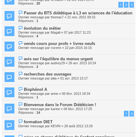
Réponses :
20
1
2
3
Passer du BTS diététique à L3 en sciences de l'éducation
Dernier message par
thomas7
«
21 nov. 2021 09:15
Réponses :
1
évolution du métier
Dernier message par
Magali
«
07 juin 2017 11:23
Réponses :
4
vends cours pour profs + livres neufs
Dernier message par
rozenn
«
22 juin 2016 16:15
avis sur l'équilibre du menus urgent
Dernier message par
audrey29
«
26 avr. 2013 10:24
Réponses :
2
recherches des ouvrages
Dernier message par
pitia
«
01 avr. 2013 13:17
Bisphénol A
Dernier message par
anne
«
06 févr. 2013 18:34
Réponses :
1
Bienvenue dans le Forum Diététicien !
Dernier message par
karine
«
06 févr. 2013 17:25
Réponses :
14
1
2
formation DIET
Dernier message par
KEVIN
«
28 août 2012 13:29