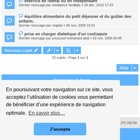
exercice en libéral ou en indépendant
Dernier message par
mediatrice familiale
«
28 déc. 2010 17:43
équilibre alimentaire du petit déjeuner et du goûter des
enfants.
Dernier message par
virginie
«
05 nov. 2009 10:41
prise en charger dietetique d'un coeliaquie
Dernier message par
youssouf mohamed abdi
«
02 nov. 2009 00:48
Nouveau sujet
23 sujets • Page
1
sur
1
Aller
Permissions du forum
En poursuivant votre navigation sur ce site, vous
Vous
ne pouvez pas
publier de nouveaux sujets dans ce forum
Vous
ne pouvez pas
répondre aux sujets dans ce forum
acceptez l’utilisation de cookies vous permettant
Vous
ne pouvez pas
modifier vos messages dans ce forum
de bénéficier d’une expérience de navigation
Vous
ne pouvez pas
supprimer vos messages dans ce forum
Vous
ne pouvez pas
transférer de pièces jointes dans ce forum
optimale.
En savoir plus…
Supprimer les cookies
Fuseau horaire sur
UTC+02:00
J’accepte