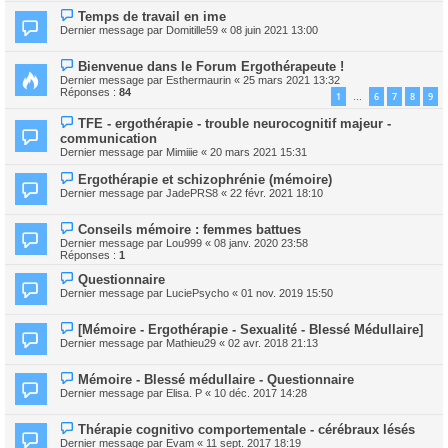
Temps de travail en ime
Dernier message par
Domitille59
«
08 juin 2021 13:00
Bienvenue dans le Forum Ergothérapeute !
Dernier message par
Esthermaurin
«
25 mars 2021 13:32
Réponses :
84
1
6
7
8
9
…
TFE - ergothérapie - trouble neurocognitif majeur -
communication
Dernier message par
Mimiiie
«
20 mars 2021 15:31
Ergothérapie et schizophrénie (mémoire)
Dernier message par
JadePRS8
«
22 févr. 2021 18:10
Conseils mémoire : femmes battues
Dernier message par
Lou999
«
08 janv. 2020 23:58
Réponses :
1
Questionnaire
Dernier message par
LuciePsycho
«
01 nov. 2019 15:50
[Mémoire - Ergothérapie - Sexualité - Blessé Médullaire]
Dernier message par
Mathieu29
«
02 avr. 2018 21:13
Mémoire - Blessé médullaire - Questionnaire
Dernier message par
Elisa. P
«
10 déc. 2017 14:28
Thérapie cognitivo comportementale - cérébraux lésés
Dernier message par
Evam
«
11 sept. 2017 18:19