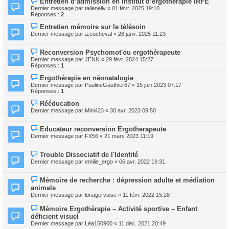
Entretien d’admission en institut d’ergothérapie IRFE
Dernier message par
tailenelly
«
01 févr. 2025 19:10
Réponses :
2
Entretien mémoire sur le télésoin
Dernier message par
a.cucheval
«
28 janv. 2025 11:23
Reconversion Psychomot'ou ergothérapeute
Dernier message par
JENN
«
29 févr. 2024 15:27
Réponses :
1
Ergothérapie en néonatalogie
Dernier message par
PaulineGauthier67
«
15 juin 2023 07:17
Réponses :
1
Rééducation
Dernier message par
Mini423
«
30 avr. 2023 09:50
Educateur reconversion Ergotherapeute
Dernier message par
FX56
«
21 mars 2023 11:19
Trouble Dissociatif de l'Identité
Dernier message par
emilie_ergo
«
06 avr. 2022 19:31
Mémoire de recherche : dépression adulte et médiation
animale
Dernier message par
lonagervaise
«
11 févr. 2022 15:28
Mémoire Ergothérapie – Activité sportive – Enfant
déficient visuel
Dernier message par
Léa150900
«
11 déc. 2021 20:49