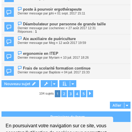
poste à pourvoir ergothérapeute
Dernier message par
jphi
«
01 sept. 2017 15:11
Déambulateur pour personne de grande taille
Dernier message par
cochennec
«
27 août 2017 12:31
Réponses :
1
Aix auxiliaire de puériculture
Dernier message par
Meg
«
12 août 2017 19:59
ergonomie en ITEP
Dernier message par
Myriam
«
10 juil. 2017 18:26
Frais de scolarité formation continue
Dernier message par
Baptiste
«
04 juil. 2017 15:33
Nouveau sujet
1
2
3
4
5
Suivant
104 sujets
Aller
Permissions du forum
En poursuivant votre navigation sur ce site, vous
Vous
ne pouvez pas
publier de nouveaux sujets dans ce forum
Vous
ne pouvez pas
répondre aux sujets dans ce forum