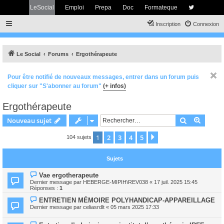
LeSocial
Emploi
Prepa
Doc
Formateque
Inscription
Connexion
Le Social
Forums
Ergothérapeute
Pour être notifié de nouveaux messages, entrer dans un forum puis
cliquer sur "S'abonner au forum"
(+ infos)
Ergothérapeute
Rechercher
Recher
Nouveau sujet
1
2
3
4
5
Suivant
104 sujets
Sujets
Vae ergotherapeute
Dernier message par
HEBERGE-MIPIH\REV038
«
17 juil. 2025 15:45
Réponses :
1
ENTRETIEN MÉMOIRE POLYHANDICAP-APPAREILLAGE
Dernier message par
celiasrdlt
«
05 mars 2025 17:33