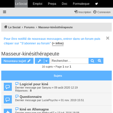
LeSocial
Emploi
Prepa
Doc
Formateque
Inscription
Connexion
Le Social
Forums
Masseur-kinésithérapeute
Pour être notifié de nouveaux messages, entrer dans un forum puis
cliquer sur "S'abonner au forum"
(+ infos)
Masseur-kinésithérapeute
Rechercher
Recher
Nouveau sujet
16 sujets • Page
1
sur
1
Sujets
Logiciel pour kiné
Dernier message par
Sanyou
«
09 août 2020 12:19
Réponses :
8
Questionnaire
Dernier message par
LuciePsycho
«
01 nov. 2019 15:51
kiné en Allemagne
Dernier message par
Melissa67
«
13 juil. 2016 18:08