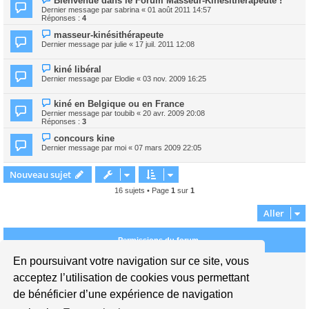
Bienvenue dans le Forum Masseur-Kinésithérapeute !
Dernier message par
sabrina
«
01 août 2011 14:57
Réponses :
4
masseur-kinésithérapeute
Dernier message par
julie
«
17 juil. 2011 12:08
kiné libéral
Dernier message par
Elodie
«
03 nov. 2009 16:25
kiné en Belgique ou en France
Dernier message par
toubib
«
20 avr. 2009 20:08
Réponses :
3
concours kine
Dernier message par
moi
«
07 mars 2009 22:05
Nouveau sujet
16 sujets • Page
1
sur
1
Aller
Permissions du forum
En poursuivant votre navigation sur ce site, vous
Vous
ne pouvez pas
publier de nouveaux sujets dans ce forum
Vous
ne pouvez pas
répondre aux sujets dans ce forum
acceptez l’utilisation de cookies vous permettant
Vous
ne pouvez pas
modifier vos messages dans ce forum
de bénéficier d’une expérience de navigation
Vous
ne pouvez pas
supprimer vos messages dans ce forum
Vous
ne pouvez pas
transférer de pièces jointes dans ce forum