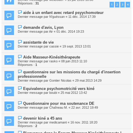
Réponses :
31
1
2
3
4
aide à un enfant avec retard psyychomoteur
Dernier message par
N'guéssan
«
11 déc. 2014 17:39
demande d'avis, Lyon
Dernier message par
Air
«
01 déc. 2014 19:23
assistante de vie
Dernier message par
cassie
«
19 sept. 2013 13:01
Aide Masseur-Kinésithérapeute
Dernier message par
rasko
«
08 juin 2013 11:10
Réponses :
1
questionnaire sur les missions du chargé d'insertion
professionnelle
Dernier message par
Gontier Nicolas
«
29 mai 2013 14:29
Equivalence psychomotricité vers kiné
Dernier message par
boubi
«
25 mai 2012 13:42
Questionnaire pour ma soutenance DE
Dernier message par
Chaîneau M.
«
22 avr. 2012 19:49
devenir kiné a 45 ans
Dernier message par
medicamant
«
16 nov. 2011 18:20
Réponses :
2