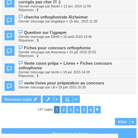
corrigés pas cher !!! :)
Dernier message par
Barlet
«
12 avr. 2016 11:59
Réponses :
2
cherche orthophoniste Alzheimer
Dernier message par
Angelique
«
16 déc. 2015 11:38
Question sur l'igpepm
Dernier message par
Ele46
«
16 août 2015 14:46
Réponses :
3
Fiches pour concours orthophonie
Dernier message par
Anastasia
«
31 juil. 2015 02:55
Réponses :
1
Vente cours prépa + Livres + Fiches concours
orthophonie
Dernier message par
bertin
«
16 juil. 2015 14:29
Réponses :
1
vente livres pour préparation au concours
Dernier message par
Lili
«
28 juin 2015 16:39
Nouveau sujet
1
2
3
4
5
6
Suivant
147 sujets
Aller
Permissions du forum