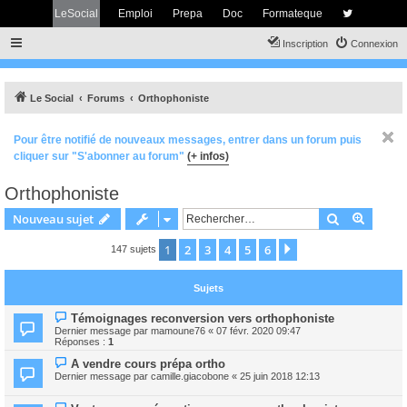
LeSocial
Emploi
Prepa
Doc
Formateque
Inscription
Connexion
Le Social
Forums
Orthophoniste
Pour être notifié de nouveaux messages, entrer dans un forum puis
cliquer sur "S'abonner au forum"
(+ infos)
Orthophoniste
Rechercher
Recher
Nouveau sujet
1
2
3
4
5
6
Suivant
147 sujets
Sujets
Témoignages reconversion vers orthophoniste
Dernier message par
mamoune76
«
07 févr. 2020 09:47
Réponses :
1
A vendre cours prépa ortho
Dernier message par
camille.giacobone
«
25 juin 2018 12:13