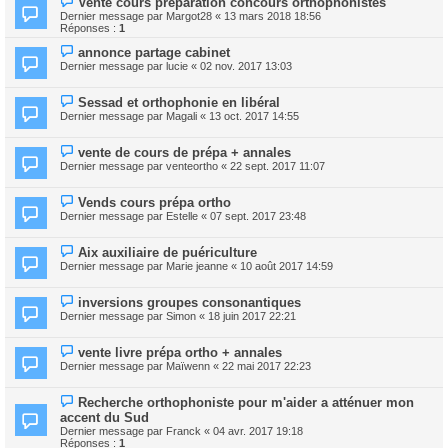
Vente cours préparation concours orthophonistes
Dernier message par
Margot28
«
13 mars 2018 18:56
Réponses :
1
annonce partage cabinet
Dernier message par
lucie
«
02 nov. 2017 13:03
Sessad et orthophonie en libéral
Dernier message par
Magali
«
13 oct. 2017 14:55
vente de cours de prépa + annales
Dernier message par
venteortho
«
22 sept. 2017 11:07
Vends cours prépa ortho
Dernier message par
Estelle
«
07 sept. 2017 23:48
Aix auxiliaire de puériculture
Dernier message par
Marie jeanne
«
10 août 2017 14:59
inversions groupes consonantiques
Dernier message par
Simon
«
18 juin 2017 22:21
vente livre prépa ortho + annales
Dernier message par
Maïwenn
«
22 mai 2017 22:23
Recherche orthophoniste pour m'aider a atténuer mon
accent du Sud
Dernier message par
Franck
«
04 avr. 2017 19:18
Réponses :
1