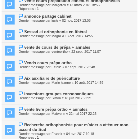
Vente cours préparation concours orthophonistes
Dernier message par
Margot28
«
13 mars 2018 18:56
Réponses :
1
annonce partage cabinet
Dernier message par
lucie
«
02 nov. 2017 13:03
Sessad et orthophonie en libéral
Dernier message par
Magali
«
13 oct. 2017 14:55
vente de cours de prépa + annales
Dernier message par
venteortho
«
22 sept. 2017 11:07
Vends cours prépa ortho
Dernier message par
Estelle
«
07 sept. 2017 23:48
Aix auxiliaire de puériculture
Dernier message par
Marie jeanne
«
10 août 2017 14:59
inversions groupes consonantiques
Dernier message par
Simon
«
18 juin 2017 22:21
vente livre prépa ortho + annales
Dernier message par
Maïwenn
«
22 mai 2017 22:23
Recherche orthophoniste pour m'aider a atténuer mon
accent du Sud
Dernier message par
Franck
«
04 avr. 2017 19:18
Réponses :
1