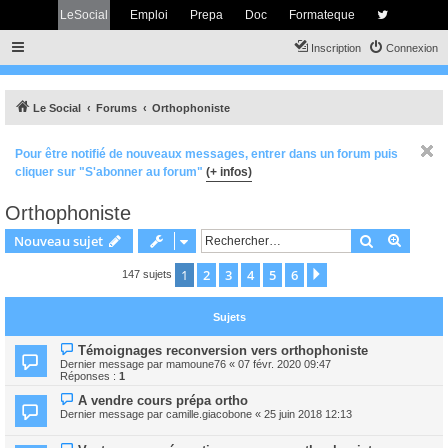
LeSocial
Emploi
Prepa
Doc
Formateque
Inscription
Connexion
Le Social
Forums
Orthophoniste
Pour être notifié de nouveaux messages, entrer dans un forum puis
cliquer sur "S'abonner au forum"
(+ infos)
Orthophoniste
Rechercher
Recher
Nouveau sujet
1
2
3
4
5
6
Suivant
147 sujets
Sujets
Témoignages reconversion vers orthophoniste
Dernier message par
mamoune76
«
07 févr. 2020 09:47
Réponses :
1
A vendre cours prépa ortho
Dernier message par
camille.giacobone
«
25 juin 2018 12:13