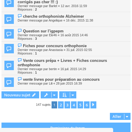
corrigés pas cher !!! :)
Dernier message par
Barlet
«
12 avr. 2016 11:59
Réponses :
2
cherche orthophoniste Alzheimer
Dernier message par
Angelique
«
16 déc. 2015 11:38
Question sur l'igpepm
Dernier message par
Ele46
«
16 août 2015 14:46
Réponses :
3
Fiches pour concours orthophonie
Dernier message par
Anastasia
«
31 juil. 2015 02:55
Réponses :
1
Vente cours prépa + Livres + Fiches concours
orthophonie
Dernier message par
bertin
«
16 juil. 2015 14:29
Réponses :
1
vente livres pour préparation au concours
Dernier message par
Lili
«
28 juin 2015 16:39
Nouveau sujet
1
2
3
4
5
6
Suivant
147 sujets
Aller
Permissions du forum