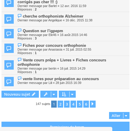
corrigés pas cher !!! :)
Dernier message par
Barlet
«
12 avr. 2016 11:59
Réponses :
2
cherche orthophoniste Alzheimer
Dernier message par
Angelique
«
16 déc. 2015 11:38
Question sur l'igpepm
Dernier message par
Ele46
«
16 août 2015 14:46
Réponses :
3
Fiches pour concours orthophonie
Dernier message par
Anastasia
«
31 juil. 2015 02:55
Réponses :
1
Vente cours prépa + Livres + Fiches concours
orthophonie
Dernier message par
bertin
«
16 juil. 2015 14:29
Réponses :
1
vente livres pour préparation au concours
Dernier message par
Lili
«
28 juin 2015 16:39
Nouveau sujet
1
2
3
4
5
6
Suivant
147 sujets
Aller
Permissions du forum