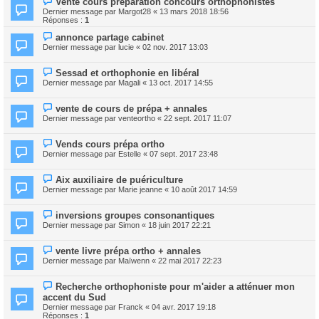
Vente cours préparation concours orthophonistes
Dernier message par
Margot28
«
13 mars 2018 18:56
Réponses :
1
annonce partage cabinet
Dernier message par
lucie
«
02 nov. 2017 13:03
Sessad et orthophonie en libéral
Dernier message par
Magali
«
13 oct. 2017 14:55
vente de cours de prépa + annales
Dernier message par
venteortho
«
22 sept. 2017 11:07
Vends cours prépa ortho
Dernier message par
Estelle
«
07 sept. 2017 23:48
Aix auxiliaire de puériculture
Dernier message par
Marie jeanne
«
10 août 2017 14:59
inversions groupes consonantiques
Dernier message par
Simon
«
18 juin 2017 22:21
vente livre prépa ortho + annales
Dernier message par
Maïwenn
«
22 mai 2017 22:23
Recherche orthophoniste pour m'aider a atténuer mon
accent du Sud
Dernier message par
Franck
«
04 avr. 2017 19:18
Réponses :
1