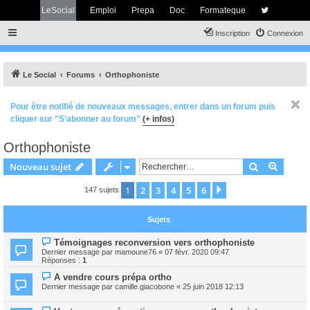
LeSocial
Emploi
Prepa
Doc
Formateque
Inscription
Connexion
Le Social
Forums
Orthophoniste
Pour être notifié de nouveaux messages, entrer dans un forum puis
cliquer sur "S'abonner au forum"
(+ infos)
Orthophoniste
Rechercher
Recher
Nouveau sujet
1
2
3
4
5
6
Suivant
147 sujets
Sujets
Témoignages reconversion vers orthophoniste
Dernier message par
mamoune76
«
07 févr. 2020 09:47
Réponses :
1
A vendre cours prépa ortho
Dernier message par
camille.giacobone
«
25 juin 2018 12:13