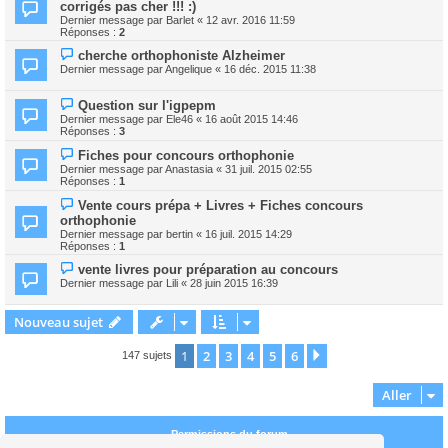
corrigés pas cher !!! :)
Dernier message par
Barlet
«
12 avr. 2016 11:59
Réponses :
2
cherche orthophoniste Alzheimer
Dernier message par
Angelique
«
16 déc. 2015 11:38
Question sur l'igpepm
Dernier message par
Ele46
«
16 août 2015 14:46
Réponses :
3
Fiches pour concours orthophonie
Dernier message par
Anastasia
«
31 juil. 2015 02:55
Réponses :
1
Vente cours prépa + Livres + Fiches concours
orthophonie
Dernier message par
bertin
«
16 juil. 2015 14:29
Réponses :
1
vente livres pour préparation au concours
Dernier message par
Lili
«
28 juin 2015 16:39
Nouveau sujet
1
2
3
4
5
6
Suivant
147 sujets
Aller
Permissions du forum