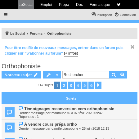
LeSocial
Emploi
Prepa
Doc
Formateque
Inscription
Connexion
Le Social
Forums
Orthophoniste
Pour être notifié de nouveaux messages, entrer dans un forum puis
cliquer sur "S'abonner au forum"
(+ infos)
Orthophoniste
Rechercher
Recher
Nouveau sujet
1
2
3
4
5
6
Suivant
147 sujets
Sujets
Témoignages reconversion vers orthophoniste
Dernier message par
mamoune76
«
07 févr. 2020 09:47
Réponses :
1
A vendre cours prépa ortho
Dernier message par
camille.giacobone
«
25 juin 2018 12:13