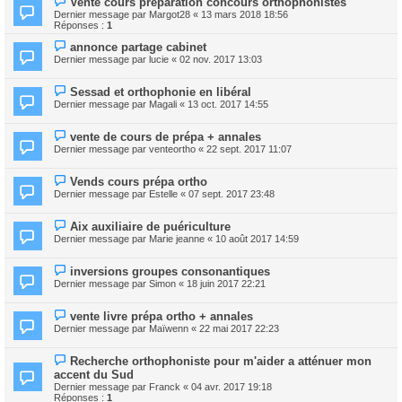
Vente cours préparation concours orthophonistes
Dernier message par
Margot28
«
13 mars 2018 18:56
Réponses :
1
annonce partage cabinet
Dernier message par
lucie
«
02 nov. 2017 13:03
Sessad et orthophonie en libéral
Dernier message par
Magali
«
13 oct. 2017 14:55
vente de cours de prépa + annales
Dernier message par
venteortho
«
22 sept. 2017 11:07
Vends cours prépa ortho
Dernier message par
Estelle
«
07 sept. 2017 23:48
Aix auxiliaire de puériculture
Dernier message par
Marie jeanne
«
10 août 2017 14:59
inversions groupes consonantiques
Dernier message par
Simon
«
18 juin 2017 22:21
vente livre prépa ortho + annales
Dernier message par
Maïwenn
«
22 mai 2017 22:23
Recherche orthophoniste pour m'aider a atténuer mon
accent du Sud
Dernier message par
Franck
«
04 avr. 2017 19:18
Réponses :
1