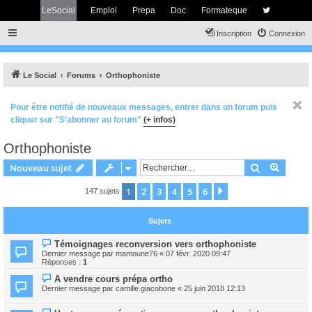
LeSocial
Emploi
Prepa
Doc
Formateque
Inscription
Connexion
Le Social
Forums
Orthophoniste
Pour être notifié de nouveaux messages, entrer dans un forum puis
cliquer sur "S'abonner au forum"
(+ infos)
Orthophoniste
Rechercher
Recher
Nouveau sujet
1
2
3
4
5
6
Suivant
147 sujets
Sujets
Témoignages reconversion vers orthophoniste
Dernier message par
mamoune76
«
07 févr. 2020 09:47
Réponses :
1
A vendre cours prépa ortho
Dernier message par
camille.giacobone
«
25 juin 2018 12:13