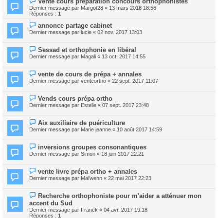
Vente cours préparation concours orthophonistes
Dernier message par
Margot28
«
13 mars 2018 18:56
Réponses :
1
annonce partage cabinet
Dernier message par
lucie
«
02 nov. 2017 13:03
Sessad et orthophonie en libéral
Dernier message par
Magali
«
13 oct. 2017 14:55
vente de cours de prépa + annales
Dernier message par
venteortho
«
22 sept. 2017 11:07
Vends cours prépa ortho
Dernier message par
Estelle
«
07 sept. 2017 23:48
Aix auxiliaire de puériculture
Dernier message par
Marie jeanne
«
10 août 2017 14:59
inversions groupes consonantiques
Dernier message par
Simon
«
18 juin 2017 22:21
vente livre prépa ortho + annales
Dernier message par
Maïwenn
«
22 mai 2017 22:23
Recherche orthophoniste pour m'aider a atténuer mon
accent du Sud
Dernier message par
Franck
«
04 avr. 2017 19:18
Réponses :
1