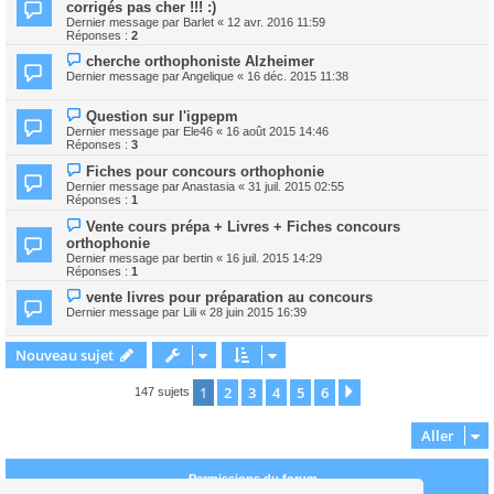
corrigés pas cher !!! :)
Dernier message par
Barlet
«
12 avr. 2016 11:59
Réponses :
2
cherche orthophoniste Alzheimer
Dernier message par
Angelique
«
16 déc. 2015 11:38
Question sur l'igpepm
Dernier message par
Ele46
«
16 août 2015 14:46
Réponses :
3
Fiches pour concours orthophonie
Dernier message par
Anastasia
«
31 juil. 2015 02:55
Réponses :
1
Vente cours prépa + Livres + Fiches concours
orthophonie
Dernier message par
bertin
«
16 juil. 2015 14:29
Réponses :
1
vente livres pour préparation au concours
Dernier message par
Lili
«
28 juin 2015 16:39
Nouveau sujet
1
2
3
4
5
6
Suivant
147 sujets
Aller
Permissions du forum