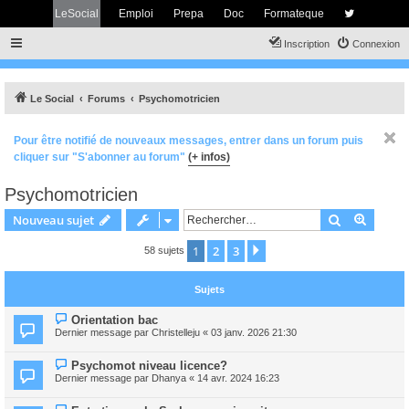
LeSocial
Emploi
Prepa
Doc
Formateque
Inscription
Connexion
Le Social
Forums
Psychomotricien
Pour être notifié de nouveaux messages, entrer dans un forum puis
cliquer sur "S'abonner au forum"
(+ infos)
Psychomotricien
Rechercher
Recher
Nouveau sujet
1
2
3
Suivant
58 sujets
Sujets
Orientation bac
Dernier message par
Christelleju
«
03 janv. 2026 21:30
Psychomot niveau licence?
Dernier message par
Dhanya
«
14 avr. 2024 16:23