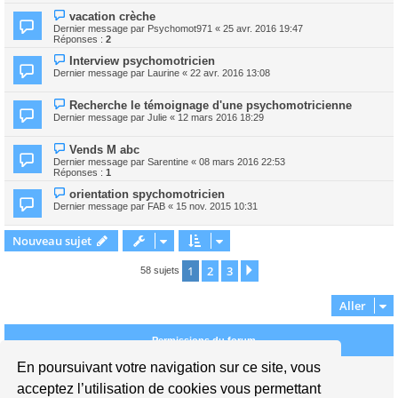
vacation crèche
Dernier message par
Psychomot971
«
25 avr. 2016 19:47
Réponses :
2
Interview psychomotricien
Dernier message par
Laurine
«
22 avr. 2016 13:08
Recherche le témoignage d'une psychomotricienne
Dernier message par
Julie
«
12 mars 2016 18:29
Vends M abc
Dernier message par
Sarentine
«
08 mars 2016 22:53
Réponses :
1
orientation spychomotricien
Dernier message par
FAB
«
15 nov. 2015 10:31
Nouveau sujet
1
2
3
Suivant
58 sujets
Aller
Permissions du forum
En poursuivant votre navigation sur ce site, vous
Vous
ne pouvez pas
publier de nouveaux sujets dans ce forum
Vous
ne pouvez pas
répondre aux sujets dans ce forum
acceptez l’utilisation de cookies vous permettant
Vous
ne pouvez pas
modifier vos messages dans ce forum