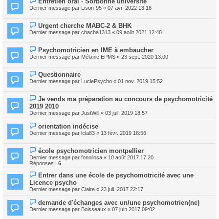
Entretien oral - Sorbonne universite
Dernier message par
Lison-95
«
07 avr. 2022 13:18
Urgent cherche MABC-2 & BHK
Dernier message par
chacha1313
«
09 août 2021 12:48
Psychomotricien en IME à embaucher
Dernier message par
Mélanie EPMS
«
23 sept. 2020 13:00
Questionnaire
Dernier message par
LuciePsycho
«
01 nov. 2019 15:52
Je vends ma préparation au concours de psychomotricité
2019 2010
Dernier message par
JustWill
«
03 juil. 2019 18:57
orientation indécise
Dernier message par
lcla83
«
13 févr. 2019 18:56
école psychomotricien montpellier
Dernier message par
fonollosa
«
10 août 2017 17:20
Réponses :
6
Entrer dans une école de psychomotricité avec une
Licence psycho
Dernier message par
Claire
«
23 juil. 2017 22:17
demande d'échanges avec un/une psychomotrien(ne)
Dernier message par
Boisseaux
«
07 juin 2017 09:02