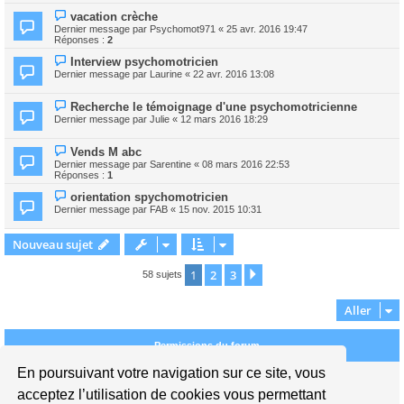
vacation crèche
Dernier message par
Psychomot971
«
25 avr. 2016 19:47
Réponses :
2
Interview psychomotricien
Dernier message par
Laurine
«
22 avr. 2016 13:08
Recherche le témoignage d'une psychomotricienne
Dernier message par
Julie
«
12 mars 2016 18:29
Vends M abc
Dernier message par
Sarentine
«
08 mars 2016 22:53
Réponses :
1
orientation spychomotricien
Dernier message par
FAB
«
15 nov. 2015 10:31
Nouveau sujet
1
2
3
Suivant
58 sujets
Aller
Permissions du forum
En poursuivant votre navigation sur ce site, vous
Vous
ne pouvez pas
publier de nouveaux sujets dans ce forum
Vous
ne pouvez pas
répondre aux sujets dans ce forum
acceptez l’utilisation de cookies vous permettant
Vous
ne pouvez pas
modifier vos messages dans ce forum