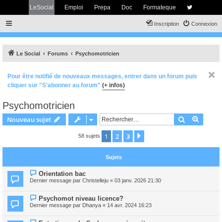
LeSocial
Emploi
Prepa
Doc
Formateque
Inscription
Connexion
Le Social
Forums
Psychomotricien
Pour être notifié de nouveaux messages, entrer dans un forum puis
cliquer sur "S'abonner au forum"
(+ infos)
Psychomotricien
Rechercher
Recher
Nouveau sujet
1
2
3
Suivant
58 sujets
Sujets
Orientation bac
Dernier message par
Christelleju
«
03 janv. 2026 21:30
Psychomot niveau licence?
Dernier message par
Dhanya
«
14 avr. 2024 16:23