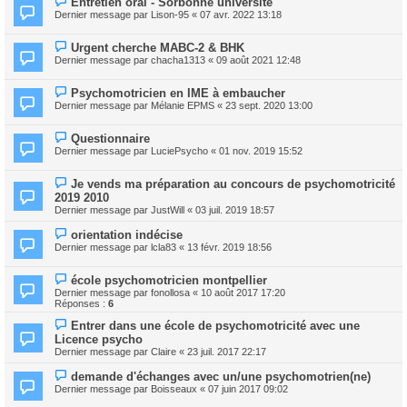
Entretien oral - Sorbonne universite
Dernier message par
Lison-95
«
07 avr. 2022 13:18
Urgent cherche MABC-2 & BHK
Dernier message par
chacha1313
«
09 août 2021 12:48
Psychomotricien en IME à embaucher
Dernier message par
Mélanie EPMS
«
23 sept. 2020 13:00
Questionnaire
Dernier message par
LuciePsycho
«
01 nov. 2019 15:52
Je vends ma préparation au concours de psychomotricité
2019 2010
Dernier message par
JustWill
«
03 juil. 2019 18:57
orientation indécise
Dernier message par
lcla83
«
13 févr. 2019 18:56
école psychomotricien montpellier
Dernier message par
fonollosa
«
10 août 2017 17:20
Réponses :
6
Entrer dans une école de psychomotricité avec une
Licence psycho
Dernier message par
Claire
«
23 juil. 2017 22:17
demande d'échanges avec un/une psychomotrien(ne)
Dernier message par
Boisseaux
«
07 juin 2017 09:02