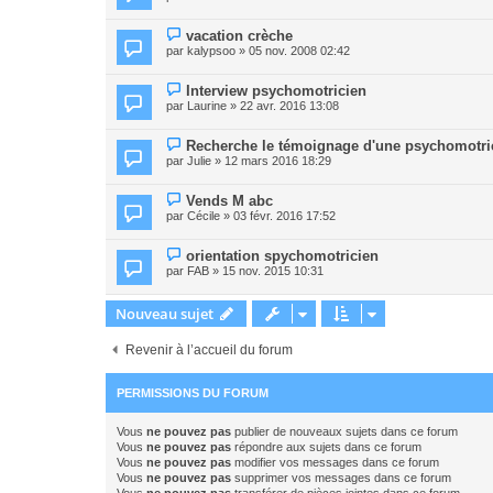
vacation crèche
par
kalypsoo
» 05 nov. 2008 02:42
Interview psychomotricien
par
Laurine
» 22 avr. 2016 13:08
Recherche le témoignage d'une psychomotri
par
Julie
» 12 mars 2016 18:29
Vends M abc
par
Cécile
» 03 févr. 2016 17:52
orientation spychomotricien
par
FAB
» 15 nov. 2015 10:31
Nouveau sujet
Revenir à l’accueil du forum
PERMISSIONS DU FORUM
Vous
ne pouvez pas
publier de nouveaux sujets dans ce forum
Vous
ne pouvez pas
répondre aux sujets dans ce forum
Vous
ne pouvez pas
modifier vos messages dans ce forum
Vous
ne pouvez pas
supprimer vos messages dans ce forum