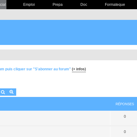
cial
Emploi
Prepa
Doc
Formateque
um puis cliquer sur "S'abonner au forum"
(+ infos)
Rechercher
Recherche avancée
RÉPONSES
0
0