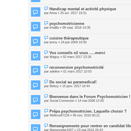
Handicap mental et activité physique
par
Anna
» 25 avr. 2017 19:31
psychomotricienne
par
khalifa
» 09 sept. 2016 14:35
cuisine thérapeutique
par
jenny
» 24 juin 2009 19:30
Vos conseils sil vous .....merci
par
Maguy
» 02 mars 2017 23:26
reconversion psychomotricité
par
adeline
» 01 mars 2017 10:03
Du social au paramedical!
par
Bebsy
» 15 janv. 2017 16:44
Bienvenue dans le Forum Psychomotricien !
par
Social Connexion
» 14 mai 2008 12:00
Prépa psychomotricien. Laquelle choisir ?
par
Melissa97128
» 06 nov. 2016 00:21
Renseignements pour rentrer en candidat lib
par
Marionnette1007
» 23 mai 2016 20:43