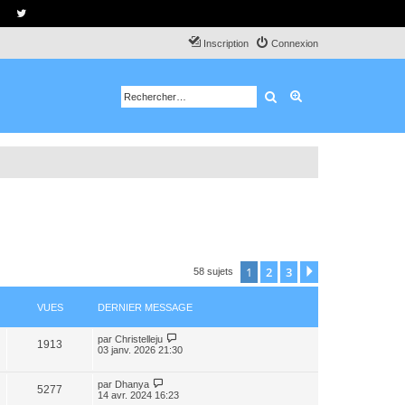
Inscription
Connexion
Rechercher
Recherche avancé
1
2
3
Suivant
58 sujets
VUES
DERNIER MESSAGE
par
Christelleju
1913
03 janv. 2026 21:30
par
Dhanya
5277
14 avr. 2024 16:23