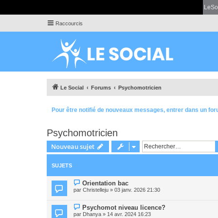
LeSo
Raccourcis
Le Social
Forums
Psychomotricien
Pour être notifié de nouveaux messages, entrer dans un for
Psychomotricien
Nouveau sujet
SUJETS
Orientation bac
par
Christelleju
» 03 janv. 2026 21:30
Psychomot niveau licence?
par
Dhanya
» 14 avr. 2024 16:23