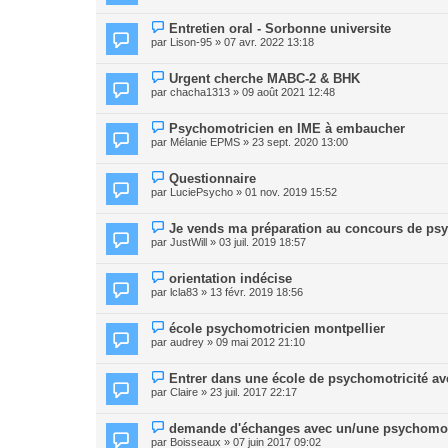
Entretien oral - Sorbonne universite
par
Lison-95
» 07 avr. 2022 13:18
Urgent cherche MABC-2 & BHK
par
chacha1313
» 09 août 2021 12:48
Psychomotricien en IME à embaucher
par
Mélanie EPMS
» 23 sept. 2020 13:00
Questionnaire
par
LuciePsycho
» 01 nov. 2019 15:52
Je vends ma préparation au concours de psy
par
JustWill
» 03 juil. 2019 18:57
orientation indécise
par
lcla83
» 13 févr. 2019 18:56
école psychomotricien montpellier
par
audrey
» 09 mai 2012 21:10
Entrer dans une école de psychomotricité a
par
Claire
» 23 juil. 2017 22:17
demande d'échanges avec un/une psychomot
par
Boisseaux
» 07 juin 2017 09:02