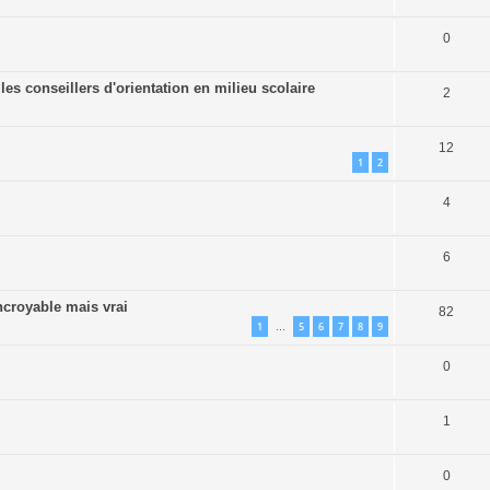
0
s conseillers d'orientation en milieu scolaire
2
12
1
2
4
6
ncroyable mais vrai
82
1
5
6
7
8
9
…
0
1
0