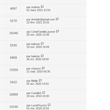
par
molene
4697
01 mars 2021 22:54
par
Aristide@gmail.com
5270
22 févr. 2021 16:51
par
CetteFamilleLaurent
16346
20 nov. 2020 13:48
par
baleste
5535
10 nov. 2020 19:09
par
baleste
6969
26 oct. 2020 18:59
par
chamce
72559
21 sept. 2020 00:30
par
Bibille
5422
02 avr. 2020 14:53
par
Camille5
10869
19 nov. 2019 19:30
par
LuciePsycho
14146
01 nov. 2019 15:52