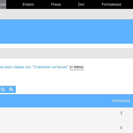
cial
Emploi
Prepa
Doc
Formateque
um puis cliquer sur "S'abonner au forum"
(+ infos)
Rechercher
Recherche avancée
RÉPONSES
3
0