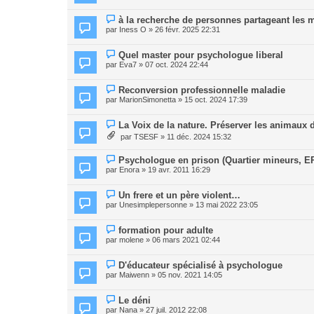
à la recherche de personnes partageant les
par
Iness O
» 26 févr. 2025 22:31
Quel master pour psychologue liberal
par
Eva7
» 07 oct. 2024 22:44
Reconversion professionnelle maladie
par
MarionSimonetta
» 15 oct. 2024 17:39
La Voix de la nature. Préserver les animau
par
TSESF
» 11 déc. 2024 15:32
Psychologue en prison (Quartier mineurs, E
par
Enora
» 19 avr. 2011 16:29
Un frere et un père violent…
par
Unesimplepersonne
» 13 mai 2022 23:05
formation pour adulte
par
molene
» 06 mars 2021 02:44
D'éducateur spécialisé à psychologue
par
Maiwenn
» 05 nov. 2021 14:05
Le déni
par
Nana
» 27 juil. 2012 22:08