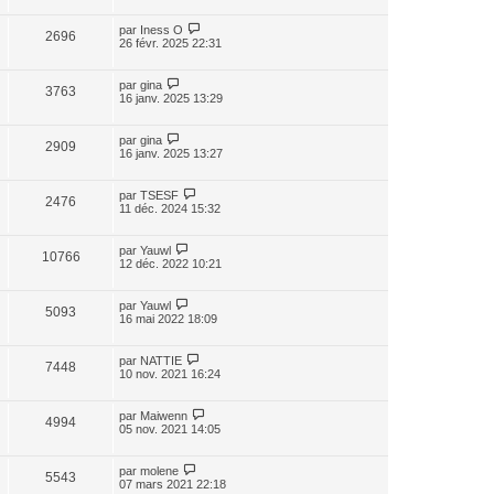
par
Iness O
2696
26 févr. 2025 22:31
par
gina
3763
16 janv. 2025 13:29
par
gina
2909
16 janv. 2025 13:27
par
TSESF
2476
11 déc. 2024 15:32
par
Yauwl
10766
12 déc. 2022 10:21
par
Yauwl
5093
16 mai 2022 18:09
par
NATTIE
7448
10 nov. 2021 16:24
par
Maiwenn
4994
05 nov. 2021 14:05
par
molene
5543
07 mars 2021 22:18