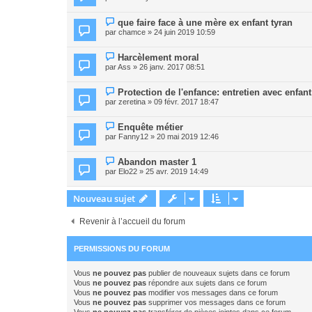
que faire face à une mère ex enfant tyran
par
chamce
» 24 juin 2019 10:59
Harcèlement moral
par
Ass
» 26 janv. 2017 08:51
Protection de l'enfance: entretien avec enfan
par
zeretina
» 09 févr. 2017 18:47
Enquête métier
par
Fanny12
» 20 mai 2019 12:46
Abandon master 1
par
Elo22
» 25 avr. 2019 14:49
Nouveau sujet
Revenir à l’accueil du forum
PERMISSIONS DU FORUM
Vous
ne pouvez pas
publier de nouveaux sujets dans ce forum
Vous
ne pouvez pas
répondre aux sujets dans ce forum
Vous
ne pouvez pas
modifier vos messages dans ce forum
Vous
ne pouvez pas
supprimer vos messages dans ce forum