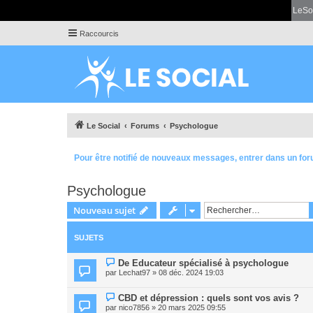
LeSo
Raccourcis
Le Social
Forums
Psychologue
Pour être notifié de nouveaux messages, entrer dans un for
Psychologue
Nouveau sujet
SUJETS
De Educateur spécialisé à psychologue
par
Lechat97
» 08 déc. 2024 19:03
CBD et dépression : quels sont vos avis ?
par
nico7856
» 20 mars 2025 09:55