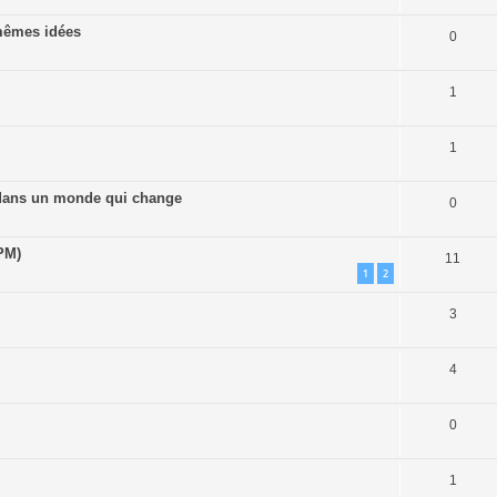
 mêmes idées
0
1
1
x dans un monde qui change
0
PM)
11
1
2
3
4
0
1