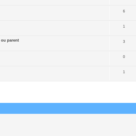
6
1
t ou parent
3
0
1