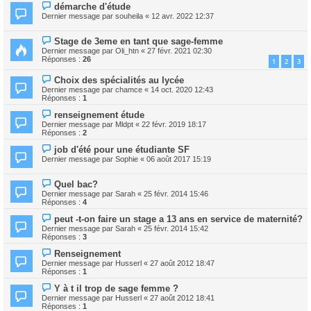
démarche d'étude
Dernier message par
souheila
«
12 avr. 2022 12:37
Stage de 3eme en tant que sage-femme
Dernier message par
Oli_htn
«
27 févr. 2021 02:30
Réponses :
26
1
2
3
Choix des spécialités au lycée
Dernier message par
chamce
«
14 oct. 2020 12:43
Réponses :
1
renseignement étude
Dernier message par
Mldpt
«
22 févr. 2019 18:17
Réponses :
2
job d'été pour une étudiante SF
Dernier message par
Sophie
«
06 août 2017 15:19
Quel bac?
Dernier message par
Sarah
«
25 févr. 2014 15:46
Réponses :
4
peut -t-on faire un stage a 13 ans en service de maternité?
Dernier message par
Sarah
«
25 févr. 2014 15:42
Réponses :
3
Renseignement
Dernier message par
Husserl
«
27 août 2012 18:47
Réponses :
1
Y à t il trop de sage femme ?
Dernier message par
Husserl
«
27 août 2012 18:41
Réponses :
1