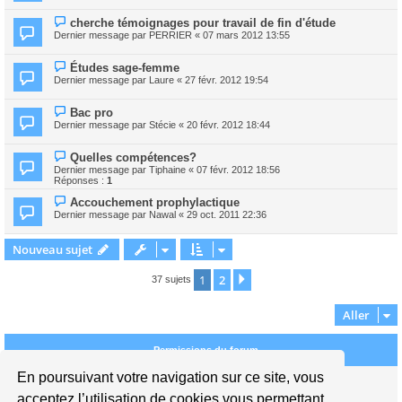
cherche témoignages pour travail de fin d'étude
Dernier message par
PERRIER
«
07 mars 2012 13:55
Études sage-femme
Dernier message par
Laure
«
27 févr. 2012 19:54
Bac pro
Dernier message par
Stécie
«
20 févr. 2012 18:44
Quelles compétences?
Dernier message par
Tiphaine
«
07 févr. 2012 18:56
Réponses :
1
Accouchement prophylactique
Dernier message par
Nawal
«
29 oct. 2011 22:36
Nouveau sujet
1
2
Suivant
37 sujets
Aller
Permissions du forum
En poursuivant votre navigation sur ce site, vous
Vous
ne pouvez pas
publier de nouveaux sujets dans ce forum
Vous
ne pouvez pas
répondre aux sujets dans ce forum
acceptez l’utilisation de cookies vous permettant