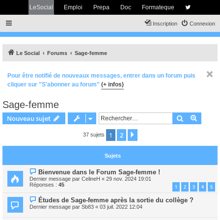
LeSocial
Emploi
Prepa
Doc
Formateque
Inscription
Connexion
Le Social
Forums
Sage-femme
Pour être notifié de nouveaux messages, entrer dans un forum puis
cliquer sur "S'abonner au forum"
(+ infos)
Sage-femme
Rechercher
Recher
Nouveau sujet
1
2
Suivant
37 sujets
Sujets
Bienvenue dans le Forum Sage-femme !
Dernier message par
CelineH
«
29 nov. 2024 19:01
Réponses :
45
1
2
3
4
5
Études de Sage-femme après la sortie du collège ?
Dernier message par
Sb83
«
03 juil. 2022 12:04