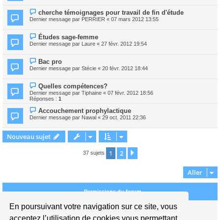
cherche témoignages pour travail de fin d'étude
Dernier message par
PERRIER
«
07 mars 2012 13:55
Études sage-femme
Dernier message par
Laure
«
27 févr. 2012 19:54
Bac pro
Dernier message par
Stécie
«
20 févr. 2012 18:44
Quelles compétences?
Dernier message par
Tiphaine
«
07 févr. 2012 18:56
Réponses :
1
Accouchement prophylactique
Dernier message par
Nawal
«
29 oct. 2011 22:36
Nouveau sujet
1
2
Suivant
37 sujets
Aller
Permissions du forum
En poursuivant votre navigation sur ce site, vous
Vous
ne pouvez pas
publier de nouveaux sujets dans ce forum
Vous
ne pouvez pas
répondre aux sujets dans ce forum
acceptez l’utilisation de cookies vous permettant