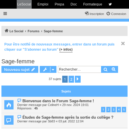
LeSocial
Emploi
Prepa
Doc
Formateque
Inscription
Connexion
Le Social
Forums
Sage-femme
Pour être notifié de nouveaux messages, entrer dans un forum puis
cliquer sur "S'abonner au forum"
(+ infos)
Sage-femme
Rechercher
Recher
Nouveau sujet
1
2
Suivant
37 sujets
Sujets
Bienvenue dans le Forum Sage-femme !
Dernier message par
CelineH
«
29 nov. 2024 19:01
Réponses :
45
1
2
3
4
5
Études de Sage-femme après la sortie du collège ?
Dernier message par
Sb83
«
03 juil. 2022 12:04