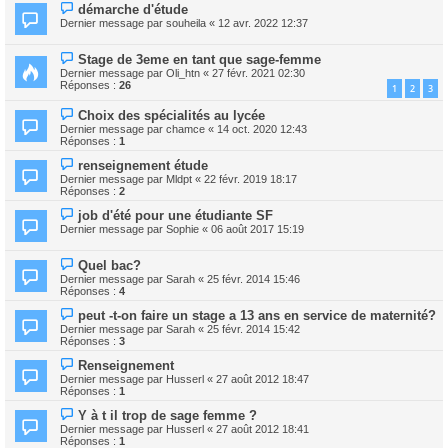
démarche d'étude
Dernier message par
souheila
«
12 avr. 2022 12:37
Stage de 3eme en tant que sage-femme
Dernier message par
Oli_htn
«
27 févr. 2021 02:30
Réponses :
26
1
2
3
Choix des spécialités au lycée
Dernier message par
chamce
«
14 oct. 2020 12:43
Réponses :
1
renseignement étude
Dernier message par
Mldpt
«
22 févr. 2019 18:17
Réponses :
2
job d'été pour une étudiante SF
Dernier message par
Sophie
«
06 août 2017 15:19
Quel bac?
Dernier message par
Sarah
«
25 févr. 2014 15:46
Réponses :
4
peut -t-on faire un stage a 13 ans en service de maternité?
Dernier message par
Sarah
«
25 févr. 2014 15:42
Réponses :
3
Renseignement
Dernier message par
Husserl
«
27 août 2012 18:47
Réponses :
1
Y à t il trop de sage femme ?
Dernier message par
Husserl
«
27 août 2012 18:41
Réponses :
1