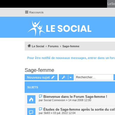
LeSo
Raccourcis
Le Social
Forums
Sage-femme
Pour être notifié de nouveaux messages, entrer dans un for
Sage-femme
Nouveau sujet
SUJETS
Bienvenue dans le Forum Sage-femme !
par
Social Connexion
» 14 mai 2008 12:00
Études de Sage-femme après la sortie du col
par
Sb83
» 03 juil. 2022 12:04