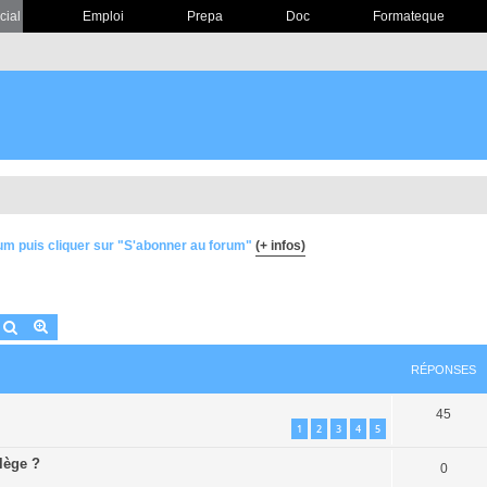
cial
Emploi
Prepa
Doc
Formateque
um puis cliquer sur "S'abonner au forum"
(+ infos)
Rechercher
Recherche avancée
RÉPONSES
45
1
2
3
4
5
lège ?
0