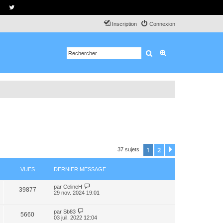
Inscription
Connexion
Rechercher
Recherche avancé
1
2
Suivant
37 sujets
VUES
DERNIER MESSAGE
par
CelineH
39877
29 nov. 2024 19:01
par
Sb83
5660
03 juil. 2022 12:04