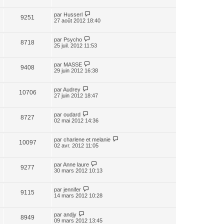
par
Husserl
9251
27 août 2012 18:40
par
Psycho
8718
25 juil. 2012 11:53
par
MASSE
9408
29 juin 2012 16:38
par
Audrey
10706
27 juin 2012 18:47
par
oudard
8727
02 mai 2012 14:36
par
charlene et melanie
10097
02 avr. 2012 11:05
par
Anne laure
9277
30 mars 2012 10:13
par
jennifer
9115
14 mars 2012 10:28
par
andjy
8949
09 mars 2012 13:45