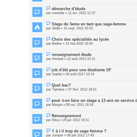
démarche d'étude
par
souheila
» 12 avr. 2022 12:37
Stage de 3eme en tant que sage-femme
par
Stella
» 15 sept. 2011 20:33
Choix des spécialités au lycée
par
libeline
» 13 mai 2020 18:09
renseignement étude
par
Heriault
» 22 août 2012 22:21
job d'été pour une étudiante SF
par
Sophie
» 06 août 2017 15:19
Quel bac?
par
Tiphaine
» 07 févr. 2012 18:51
peut -t-on faire un stage a 13 ans en service
par
Margot
» 08 oct. 2011 18:19
Renseignement
par
Elisa
» 29 juil. 2012 19:11
Y à t il trop de sage femme ?
par
Jumper
» 06 juin 2012 17:45