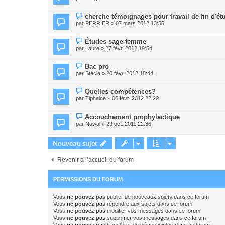
cherche témoignages pour travail de fin d'ét
par
PERRIER
» 07 mars 2012 13:55
Études sage-femme
par
Laure
» 27 févr. 2012 19:54
Bac pro
par
Stécie
» 20 févr. 2012 18:44
Quelles compétences?
par
Tiphaine
» 06 févr. 2012 22:29
Accouchement prophylactique
par
Nawal
» 29 oct. 2011 22:36
Nouveau sujet
Revenir à l’accueil du forum
PERMISSIONS DU FORUM
Vous
ne pouvez pas
publier de nouveaux sujets dans ce forum
Vous
ne pouvez pas
répondre aux sujets dans ce forum
Vous
ne pouvez pas
modifier vos messages dans ce forum
Vous
ne pouvez pas
supprimer vos messages dans ce forum