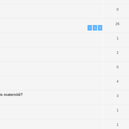
0
26
1
2
3
1
2
0
4
 de maternité?
3
1
1