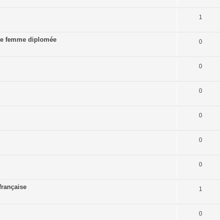
1
age femme diplomée
0
0
0
0
0
0
française
1
0