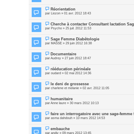
Réorientation
par
Liozon
» 01 avr. 2012 18:43
Cherche à contacter Consultant lactation S
par
Psycho
» 25 juil. 2012 11:53
Sage Femme Diabétologie
par
MASSE
» 29 juin 2012 16:38
Documentaire
par
Audrey
» 27 juin 2012 18:47
rééducation périnéale
par
oudard
» 02 mai 2012 14:36
le deni de grossesse
par
charlene et melanie
» 02 avr. 2012 11:05
humanitaire
par
Anne laure
» 30 mars 2012 10:13
faire un interrogatoire avec une sage-femme 
par
asma dahdouh
» 10 mars 2012 14:53
embauche
par
andjy
» 09 mars 2012 13:45