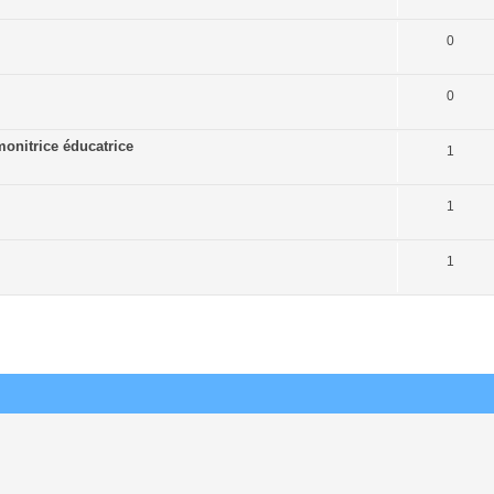
0
0
onitrice éducatrice
1
1
1