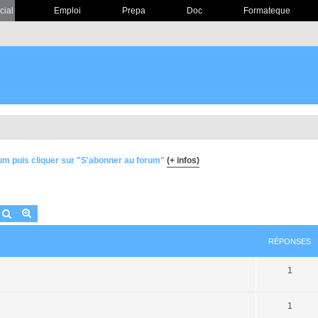
cial
Emploi
Prepa
Doc
Formateque
um puis cliquer sur "S'abonner au forum"
(+ infos)
Rechercher
Recherche avancée
RÉPONSES
1
1