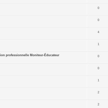
0
0
4
1
tion professionnelle Moniteur-Éducateur
0
0
1
2
2