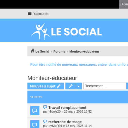
LeSo
Raccourcis
Le Social
Forums
Moniteur-éducateur
Pour être notifié de nouveaux messages, entrer dans un for
Moniteur-éducateur
Nouveau sujet
SUJETS
Travail remplacement
par
Hidole20
» 23 mars 2026 16:52
recherche de stage
par
sylvieR91
» 18 nov. 2025 11:14