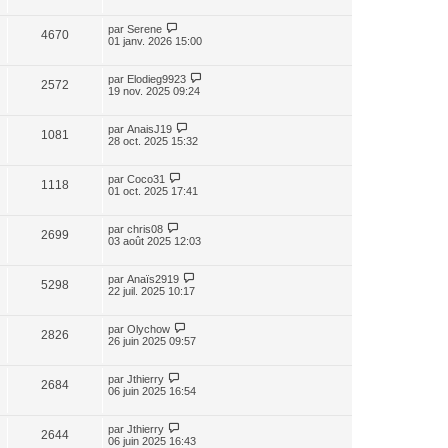
par
Serene
4670
01 janv. 2026 15:00
par
Elodieg9923
2572
19 nov. 2025 09:24
par
AnaisJ19
1081
28 oct. 2025 15:32
par
Coco31
1118
01 oct. 2025 17:41
par
chris08
2699
03 août 2025 12:03
par
Anaïs2919
5298
22 juil. 2025 10:17
par
Olychow
2826
26 juin 2025 09:57
par
Jthierry
2684
06 juin 2025 16:54
par
Jthierry
2644
06 juin 2025 16:43