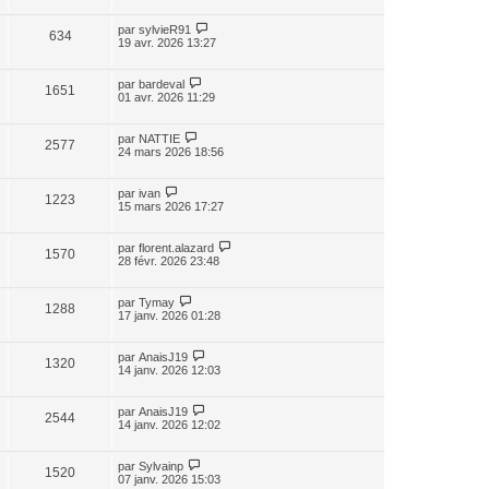
par
sylvieR91
634
19 avr. 2026 13:27
par
bardeval
1651
01 avr. 2026 11:29
par
NATTIE
2577
24 mars 2026 18:56
par
ivan
1223
15 mars 2026 17:27
par
florent.alazard
1570
28 févr. 2026 23:48
par
Tymay
1288
17 janv. 2026 01:28
par
AnaisJ19
1320
14 janv. 2026 12:03
par
AnaisJ19
2544
14 janv. 2026 12:02
par
Sylvainp
1520
07 janv. 2026 15:03