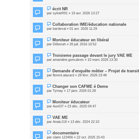
écrit NR
par
sylvieR91
» 19 avr. 2026 13:27
Collaboration IME/éducation nationale
par
bardeval
» 01 avr. 2026 11:29
Moniteur éducateur en libéral
par
Déborah
» 26 juil. 2016 10:52
Troisieme passage devant le jury VAE ME
par
amandine.goncalves
» 10 mars 2026 13:30
Demande d'enquête métier – Projet de transi
par
florent.alazard
» 28 févr. 2026 23:48
Changer son CAFME é Deme
par
Tymay
» 17 janv. 2026 01:28
Moniteur éducateur
par
Auré37
» 23 déc. 2025 04:47
VAE ME
par
AnaisJ19
» 13 déc. 2024 22:10
documentaire
par
claire 123456
» 22 oct. 2025 15:43