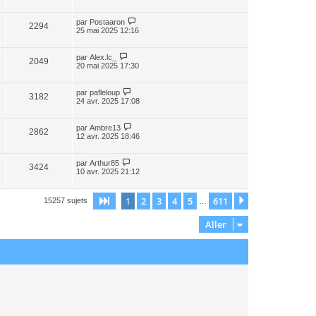
par
Postaaron
2294
25 mai 2025 12:16
par
Alex.lc_
2049
20 mai 2025 17:30
par
pafleloup
3182
24 avr. 2025 17:08
par
Ambre13
2862
12 avr. 2025 18:46
par
Arthur85
3424
10 avr. 2025 21:12
1
2
3
4
5
611
Page
1
sur
611
Suivant
15257 sujets
…
Aller