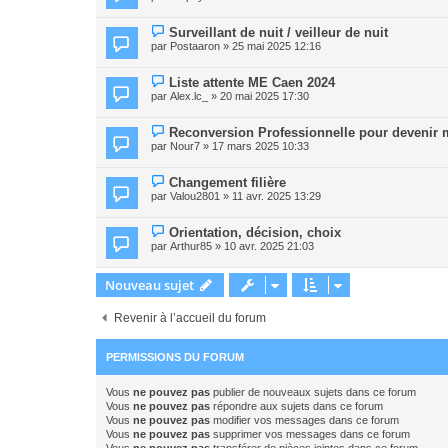
Surveillant de nuit / veilleur de nuit
par
Postaaron
» 25 mai 2025 12:16
Liste attente ME Caen 2024
par
Alex.lc_
» 20 mai 2025 17:30
Reconversion Professionnelle pour devenir m
par
Nour7
» 17 mars 2025 10:33
Changement filière
par
Valou2801
» 11 avr. 2025 13:29
Orientation, décision, choix
par
Arthur85
» 10 avr. 2025 21:03
Nouveau sujet
Revenir à l’accueil du forum
PERMISSIONS DU FORUM
Vous
ne pouvez pas
publier de nouveaux sujets dans ce forum
Vous
ne pouvez pas
répondre aux sujets dans ce forum
Vous
ne pouvez pas
modifier vos messages dans ce forum
Vous
ne pouvez pas
supprimer vos messages dans ce forum