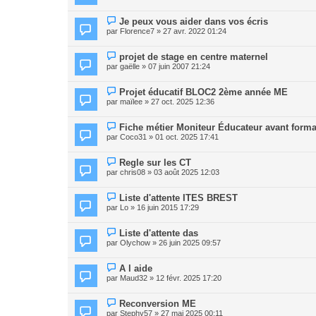
Je peux vous aider dans vos écris
par
Florence7
» 27 avr. 2022 01:24
projet de stage en centre maternel
par
gaëlle
» 07 juin 2007 21:24
Projet éducatif BLOC2 2ème année ME
par
maïlee
» 27 oct. 2025 12:36
Fiche métier Moniteur Éducateur avant forma
par
Coco31
» 01 oct. 2025 17:41
Regle sur les CT
par
chris08
» 03 août 2025 12:03
Liste d'attente ITES BREST
par
Lo
» 16 juin 2015 17:29
Liste d'attente das
par
Olychow
» 26 juin 2025 09:57
A l aide
par
Maud32
» 12 févr. 2025 17:20
Reconversion ME
par
Stephy57
» 27 mai 2025 00:11