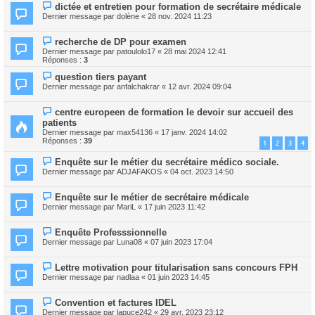
dictée et entretien pour formation de secrétaire médicale
Dernier message par
dolène
«
28 nov. 2024 11:23
recherche de DP pour examen
Dernier message par
patoulolo17
«
28 mai 2024 12:41
Réponses :
3
question tiers payant
Dernier message par
anfalchakrar
«
12 avr. 2024 09:04
centre europeen de formation le devoir sur accueil des
patients
Dernier message par
max54136
«
17 janv. 2024 14:02
Réponses :
39
1
2
3
4
Enquête sur le métier du secrétaire médico sociale.
Dernier message par
ADJAFAKOS
«
04 oct. 2023 14:50
Enquête sur le métier de secrétaire médicale
Dernier message par
MariL
«
17 juin 2023 11:42
Enquête Professsionnelle
Dernier message par
Luna08
«
07 juin 2023 17:04
Lettre motivation pour titularisation sans concours FPH
Dernier message par
nadlaa
«
01 juin 2023 14:45
Convention et factures IDEL
Dernier message par
lapuce242
«
29 avr. 2023 23:12