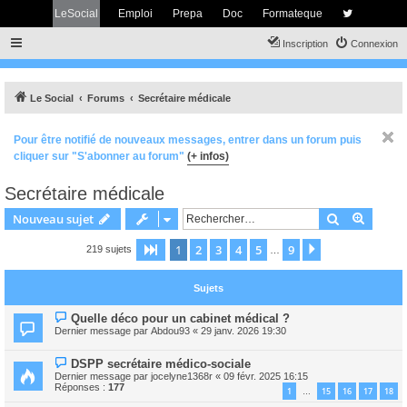
LeSocial
Emploi
Prepa
Doc
Formateque
Inscription
Connexion
Le Social
Forums
Secrétaire médicale
Pour être notifié de nouveaux messages, entrer dans un forum puis
cliquer sur "S'abonner au forum"
(+ infos)
Secrétaire médicale
Rechercher
Recher
Nouveau sujet
1
2
3
4
5
9
Page
1
sur
9
Suivant
219 sujets
…
Sujets
Quelle déco pour un cabinet médical ?
Dernier message par
Abdou93
«
29 janv. 2026 19:30
DSPP secrétaire médico-sociale
Dernier message par
jocelyne1368r
«
09 févr. 2025 16:15
Réponses :
177
1
15
16
17
18
…