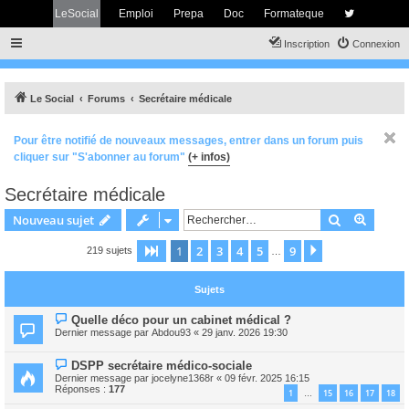
LeSocial
Emploi
Prepa
Doc
Formateque
Inscription
Connexion
Le Social
Forums
Secrétaire médicale
Pour être notifié de nouveaux messages, entrer dans un forum puis
cliquer sur "S'abonner au forum"
(+ infos)
Secrétaire médicale
Rechercher
Recher
Nouveau sujet
1
2
3
4
5
9
Page
1
sur
9
Suivant
219 sujets
…
Sujets
Quelle déco pour un cabinet médical ?
Dernier message par
Abdou93
«
29 janv. 2026 19:30
DSPP secrétaire médico-sociale
Dernier message par
jocelyne1368r
«
09 févr. 2025 16:15
Réponses :
177
1
15
16
17
18
…