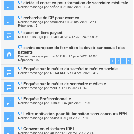
dictée et entretien pour formation de secrétaire médicale
Dernier message par
dolène
«
28 nov. 2024 11:23
recherche de DP pour examen
Dernier message par
patoulolo17
«
28 mai 2024 12:41
Réponses :
3
question tiers payant
Dernier message par
anfalchakrar
«
12 avr. 2024 09:04
centre europeen de formation le devoir sur accueil des
patients
Dernier message par
max54136
«
17 janv. 2024 14:02
Réponses :
39
1
2
3
4
Enquête sur le métier du secrétaire médico sociale.
Dernier message par
ADJAFAKOS
«
04 oct. 2023 14:50
Enquête sur le métier de secrétaire médicale
Dernier message par
MariL
«
17 juin 2023 11:42
Enquête Professsionnelle
Dernier message par
Luna08
«
07 juin 2023 17:04
Lettre motivation pour titularisation sans concours FPH
Dernier message par
nadlaa
«
01 juin 2023 14:45
Convention et factures IDEL
Dernier message par
lapuce242
«
29 avr. 2023 23:12