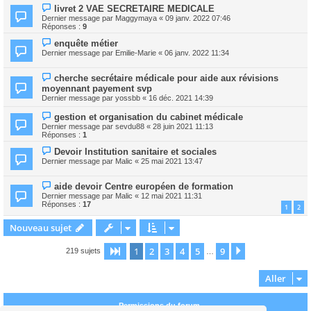
livret 2 VAE SECRETAIRE MEDICALE
Dernier message par
Maggymaya
«
09 janv. 2022 07:46
Réponses :
9
enquête métier
Dernier message par
Emilie-Marie
«
06 janv. 2022 11:34
cherche secrétaire médicale pour aide aux révisions
moyennant payement svp
Dernier message par
yossbb
«
16 déc. 2021 14:39
gestion et organisation du cabinet médicale
Dernier message par
sevdu88
«
28 juin 2021 11:13
Réponses :
1
Devoir Institution sanitaire et sociales
Dernier message par
Malic
«
25 mai 2021 13:47
aide devoir Centre européen de formation
Dernier message par
Malic
«
12 mai 2021 11:31
Réponses :
17
1
2
Nouveau sujet
1
2
3
4
5
9
Page
1
sur
9
Suivant
219 sujets
…
Aller
Permissions du forum