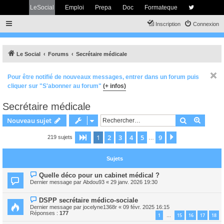
LeSocial
Emploi
Prepa
Doc
Formateque
Inscription
Connexion
Le Social
Forums
Secrétaire médicale
Pour être notifié de nouveaux messages, entrer dans un forum puis
cliquer sur "S'abonner au forum"
(+ infos)
Secrétaire médicale
Rechercher
Recher
Nouveau sujet
1
2
3
4
5
9
Page
1
sur
9
Suivant
219 sujets
…
Sujets
Quelle déco pour un cabinet médical ?
Dernier message par
Abdou93
«
29 janv. 2026 19:30
DSPP secrétaire médico-sociale
Dernier message par
jocelyne1368r
«
09 févr. 2025 16:15
Réponses :
177
1
15
16
17
18
…