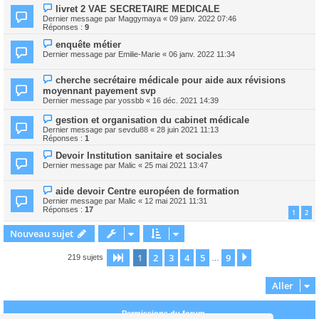
livret 2 VAE SECRETAIRE MEDICALE
Dernier message par
Maggymaya
«
09 janv. 2022 07:46
Réponses :
9
enquête métier
Dernier message par
Emilie-Marie
«
06 janv. 2022 11:34
cherche secrétaire médicale pour aide aux révisions
moyennant payement svp
Dernier message par
yossbb
«
16 déc. 2021 14:39
gestion et organisation du cabinet médicale
Dernier message par
sevdu88
«
28 juin 2021 11:13
Réponses :
1
Devoir Institution sanitaire et sociales
Dernier message par
Malic
«
25 mai 2021 13:47
aide devoir Centre européen de formation
Dernier message par
Malic
«
12 mai 2021 11:31
Réponses :
17
1
2
Nouveau sujet
1
2
3
4
5
9
Page
1
sur
9
Suivant
219 sujets
…
Aller
Permissions du forum