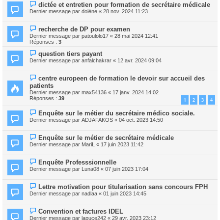
dictée et entretien pour formation de secrétaire médicale
Dernier message par
dolène
«
28 nov. 2024 11:23
recherche de DP pour examen
Dernier message par
patoulolo17
«
28 mai 2024 12:41
Réponses :
3
question tiers payant
Dernier message par
anfalchakrar
«
12 avr. 2024 09:04
centre europeen de formation le devoir sur accueil des
patients
Dernier message par
max54136
«
17 janv. 2024 14:02
Réponses :
39
1
2
3
4
Enquête sur le métier du secrétaire médico sociale.
Dernier message par
ADJAFAKOS
«
04 oct. 2023 14:50
Enquête sur le métier de secrétaire médicale
Dernier message par
MariL
«
17 juin 2023 11:42
Enquête Professsionnelle
Dernier message par
Luna08
«
07 juin 2023 17:04
Lettre motivation pour titularisation sans concours FPH
Dernier message par
nadlaa
«
01 juin 2023 14:45
Convention et factures IDEL
Dernier message par
lapuce242
«
29 avr. 2023 23:12