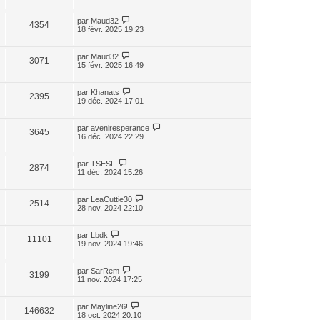
par
Maud32
4354
18 févr. 2025 19:23
par
Maud32
3071
15 févr. 2025 16:49
par
Khanats
2395
19 déc. 2024 17:01
par
aveniresperance
3645
16 déc. 2024 22:29
par
TSESF
2874
11 déc. 2024 15:26
par
LeaCuttie30
2514
28 nov. 2024 22:10
par
Lbdk
11101
19 nov. 2024 19:46
par
SarRem
3199
11 nov. 2024 17:25
par
Mayline26!
146632
18 oct. 2024 20:10