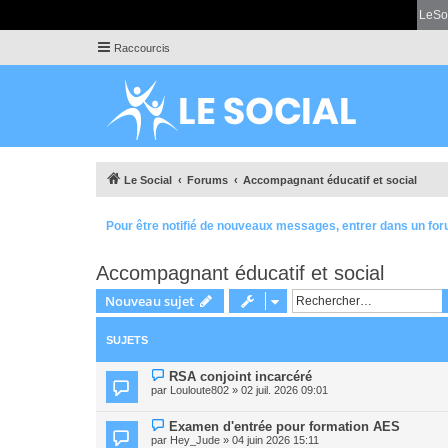
LeSo
Raccourcis
Le Social
Forums
Accompagnant éducatif et social
Pour être notifié de nouveaux messages, entrer dans un for
Accompagnant éducatif et social
Nouveau sujet
SUJETS
RSA conjoint incarcéré
par
Louloute802
» 02 juil. 2026 09:01
Examen d'entrée pour formation AES
par
Hey_Jude
» 04 juin 2026 15:11