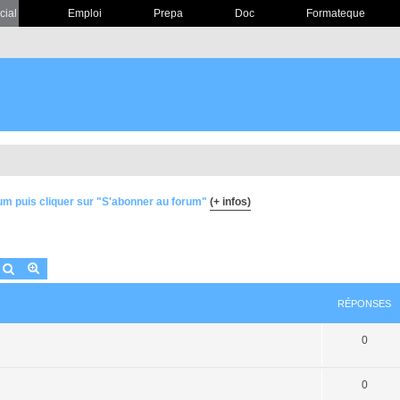
cial
Emploi
Prepa
Doc
Formateque
um puis cliquer sur "S'abonner au forum"
(+ infos)
Rechercher
Recherche avancée
RÉPONSES
0
0