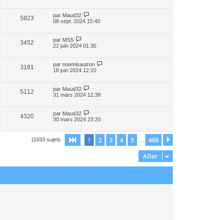
par
Maud32
5823
08 sept. 2024 15:40
par
MSS
3452
22 juin 2024 01:30
par
noemisautron
3181
18 juin 2024 12:10
par
Maud32
5112
31 mars 2024 12:38
par
Maud32
4320
30 mars 2024 23:20
1
2
3
4
5
468
Page
1
sur
468
Suivant
11693 sujets
…
Aller