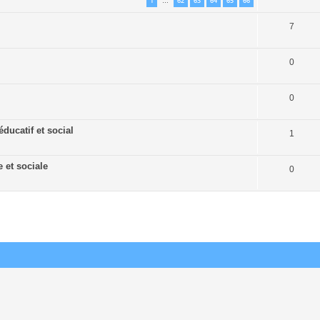
1
62
63
64
65
66
…
7
0
0
ducatif et social
1
 et sociale
0