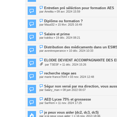
Entretien pré séléction pour formation AES
par
Amelita
» 09 avr. 2024 15:59
Diplôme ou formation ?
par
Maud32
» 15 févr. 2025 16:49
Salaire et prime
par
kakika
» 19 déc. 2024 08:21
Distribution des médicaments dans un ESM
par
aveniresperance
» 10 déc. 2024 10:33
ELODIE DEVIENT ACCOMPAGNANTE DES EL
par
TSESF
» 11 déc. 2024 15:26
recherche stage aes
par
marie-france7644
» 03 nov. 2024 12:48
Ségur non versé par ma direction, vous auss
par
Salary_man
» 08 juin 2022 00:07
AED Lycee 75% et grossesse
par
SarRem
» 11 nov. 2024 17:25
je peux vous aider (dc2, dc3, dc5)
par
si je peux vous aider :)
» 16 nov. 2013 18:46