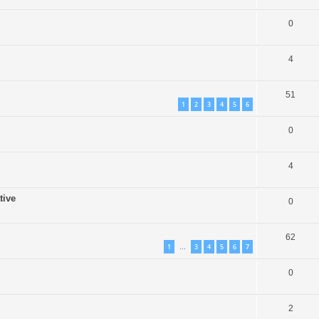
0
4
51
1
2
3
4
5
6
0
4
tive
0
62
1
3
4
5
6
7
…
0
2