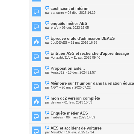
coefficient et intérim
par
sansurre
» 08 déc. 2025 14:19
enquête métier AES
par
erafy
» 06 oct. 2023 16:05
Épreuve orale d'admission DEAES
par
JudDEAES
» 31 mai 2016 16:38
Entrtien ASS et recherche d'apprentissage
par
Vortexbio31*.
» 11 avr. 2025 09:40
Proposition aide...
par
AnaisJ19
» 13 déc. 2024 21:57
Mémoire sur l'humour dans la relation éduca
par
NGY
» 20 mars 2025 07:22
mon dc2 version complète
par
de rien
» 01 févr. 2013 15:33
Enquête métier AES
par
Trabelsi
» 06 mars 2025 14:39
AES et accident de voitures
par
Maud32
» 16 févr. 2025 17:34