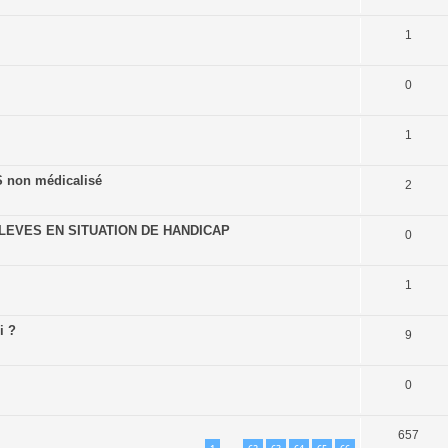
1
0
1
S non médicalisé
2
EVES EN SITUATION DE HANDICAP
0
1
i ?
9
0
657