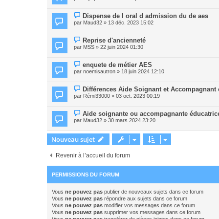
Dispense de l oral d admission du de aes
par
Maud32
» 13 déc. 2023 15:02
Reprise d'ancienneté
par
MSS
» 22 juin 2024 01:30
enquete de métier AES
par
noemisautron
» 18 juin 2024 12:10
Différences Aide Soignant et Accompagnant é
par
Rémi33000
» 03 oct. 2023 00:19
Aide soignante ou accompagnante éducatrice
par
Maud32
» 30 mars 2024 23:20
Nouveau sujet
Revenir à l’accueil du forum
PERMISSIONS DU FORUM
Vous
ne pouvez pas
publier de nouveaux sujets dans ce forum
Vous
ne pouvez pas
répondre aux sujets dans ce forum
Vous
ne pouvez pas
modifier vos messages dans ce forum
Vous
ne pouvez pas
supprimer vos messages dans ce forum