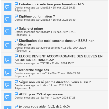
Entretien pré séléction pour formation AES
Dernier message par
Maud32
«
18 févr. 2025 19:23
Réponses :
1
Diplôme ou formation ?
Dernier message par
Maud32
«
15 févr. 2025 16:49
Salaire et prime
Dernier message par
Khanats
«
19 déc. 2024 17:01
Réponses :
1
Distribution des médicaments dans un ESMS non
médicalisé
Dernier message par
aveniresperance
«
16 déc. 2024 22:29
Réponses :
2
ELODIE DEVIENT ACCOMPAGNANTE DES ELEVES EN
SITUATION DE HANDICAP
Dernier message par
TSESF
«
11 déc. 2024 15:26
recherche stage aes
Dernier message par
LeaCuttie30
«
28 nov. 2024 22:10
Réponses :
1
Ségur non versé par ma direction, vous aussi ?
Dernier message par
Lbdk
«
19 nov. 2024 19:46
Réponses :
9
AED Lycee 75% et grossesse
Dernier message par
SarRem
«
11 nov. 2024 17:25
je peux vous aider (dc2, dc3, dc5)