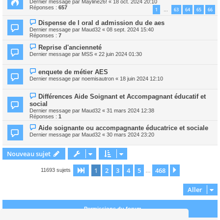
Dernier message par
Mayline26!
«
18 oct. 2024 20:10
Réponses :
657
1
63
64
65
66
…
Dispense de l oral d admission du de aes
Dernier message par
Maud32
«
08 sept. 2024 15:40
Réponses :
7
Reprise d'ancienneté
Dernier message par
MSS
«
22 juin 2024 01:30
enquete de métier AES
Dernier message par
noemisautron
«
18 juin 2024 12:10
Différences Aide Soignant et Accompagnant éducatif et
social
Dernier message par
Maud32
«
31 mars 2024 12:38
Réponses :
1
Aide soignante ou accompagnante éducatrice et sociale
Dernier message par
Maud32
«
30 mars 2024 23:20
Nouveau sujet
1
2
3
4
5
468
Page
1
sur
468
Suivant
11693 sujets
…
Aller
Permissions du forum