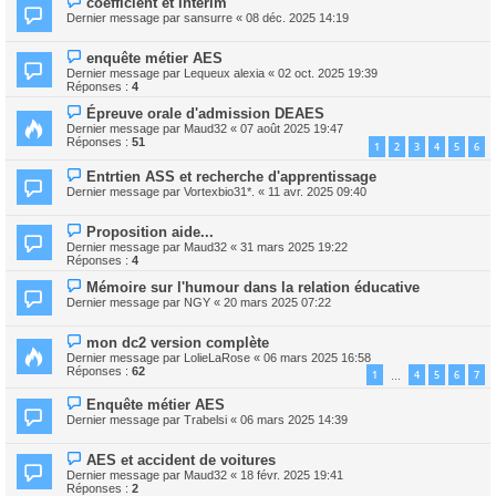
coefficient et intérim
Dernier message par
sansurre
«
08 déc. 2025 14:19
enquête métier AES
Dernier message par
Lequeux alexia
«
02 oct. 2025 19:39
Réponses :
4
Épreuve orale d'admission DEAES
Dernier message par
Maud32
«
07 août 2025 19:47
Réponses :
51
1
2
3
4
5
6
Entrtien ASS et recherche d'apprentissage
Dernier message par
Vortexbio31*.
«
11 avr. 2025 09:40
Proposition aide...
Dernier message par
Maud32
«
31 mars 2025 19:22
Réponses :
4
Mémoire sur l'humour dans la relation éducative
Dernier message par
NGY
«
20 mars 2025 07:22
mon dc2 version complète
Dernier message par
LolieLaRose
«
06 mars 2025 16:58
Réponses :
62
1
4
5
6
7
…
Enquête métier AES
Dernier message par
Trabelsi
«
06 mars 2025 14:39
AES et accident de voitures
Dernier message par
Maud32
«
18 févr. 2025 19:41
Réponses :
2