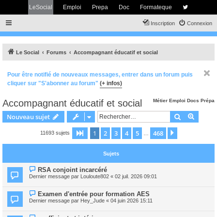
LeSocial
Emploi
Prepa
Doc
Formateque
Inscription
Connexion
Le Social
Forums
Accompagnant éducatif et social
Pour être notifié de nouveaux messages, entrer dans un forum puis
cliquer sur "S'abonner au forum"
(+ infos)
Accompagnant éducatif et social
Métier
Emploi
Docs
Prépa
Rechercher
Recher
Nouveau sujet
1
2
3
4
5
468
Page
1
sur
468
Suivant
11693 sujets
…
Sujets
RSA conjoint incarcéré
Dernier message par
Louloute802
«
02 juil. 2026 09:01
Examen d'entrée pour formation AES
Dernier message par
Hey_Jude
«
04 juin 2026 15:11