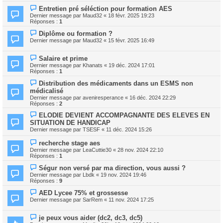
Entretien pré séléction pour formation AES
Dernier message par
Maud32
«
18 févr. 2025 19:23
Réponses :
1
Diplôme ou formation ?
Dernier message par
Maud32
«
15 févr. 2025 16:49
Salaire et prime
Dernier message par
Khanats
«
19 déc. 2024 17:01
Réponses :
1
Distribution des médicaments dans un ESMS non
médicalisé
Dernier message par
aveniresperance
«
16 déc. 2024 22:29
Réponses :
2
ELODIE DEVIENT ACCOMPAGNANTE DES ELEVES EN
SITUATION DE HANDICAP
Dernier message par
TSESF
«
11 déc. 2024 15:26
recherche stage aes
Dernier message par
LeaCuttie30
«
28 nov. 2024 22:10
Réponses :
1
Ségur non versé par ma direction, vous aussi ?
Dernier message par
Lbdk
«
19 nov. 2024 19:46
Réponses :
9
AED Lycee 75% et grossesse
Dernier message par
SarRem
«
11 nov. 2024 17:25
je peux vous aider (dc2, dc3, dc5)