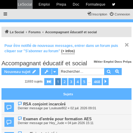
LeSocial
Emploi
Prepa
Doc
Formateque
Inscription
Connexion
Le Social
Forums
Accompagnant éducatif et social
Pour être notifié de nouveaux messages, entrer dans un forum puis
cliquer sur "S'abonner au forum"
(+ infos)
Accompagnant éducatif et social
Métier
Emploi
Docs
Prépa
Rechercher
Recher
Nouveau sujet
1
2
3
4
5
468
Page
1
sur
468
Suivant
11693 sujets
…
Sujets
RSA conjoint incarcéré
Dernier message par
Louloute802
«
02 juil. 2026 09:01
Examen d'entrée pour formation AES
Dernier message par
Hey_Jude
«
04 juin 2026 15:11