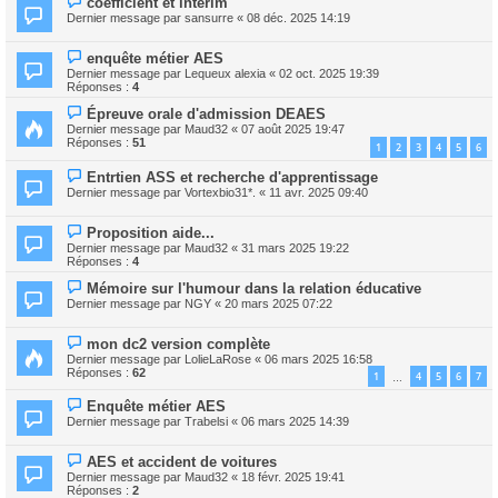
coefficient et intérim
Dernier message par
sansurre
«
08 déc. 2025 14:19
enquête métier AES
Dernier message par
Lequeux alexia
«
02 oct. 2025 19:39
Réponses :
4
Épreuve orale d'admission DEAES
Dernier message par
Maud32
«
07 août 2025 19:47
Réponses :
51
1
2
3
4
5
6
Entrtien ASS et recherche d'apprentissage
Dernier message par
Vortexbio31*.
«
11 avr. 2025 09:40
Proposition aide...
Dernier message par
Maud32
«
31 mars 2025 19:22
Réponses :
4
Mémoire sur l'humour dans la relation éducative
Dernier message par
NGY
«
20 mars 2025 07:22
mon dc2 version complète
Dernier message par
LolieLaRose
«
06 mars 2025 16:58
Réponses :
62
1
4
5
6
7
…
Enquête métier AES
Dernier message par
Trabelsi
«
06 mars 2025 14:39
AES et accident de voitures
Dernier message par
Maud32
«
18 févr. 2025 19:41
Réponses :
2