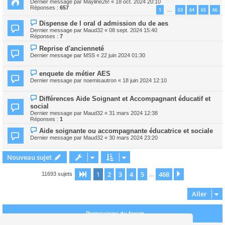
Dernier message par
Mayline26!
«
18 oct. 2024 20:10
Réponses :
657
1
63
64
65
66
…
Dispense de l oral d admission du de aes
Dernier message par
Maud32
«
08 sept. 2024 15:40
Réponses :
7
Reprise d'ancienneté
Dernier message par
MSS
«
22 juin 2024 01:30
enquete de métier AES
Dernier message par
noemisautron
«
18 juin 2024 12:10
Différences Aide Soignant et Accompagnant éducatif et
social
Dernier message par
Maud32
«
31 mars 2024 12:38
Réponses :
1
Aide soignante ou accompagnante éducatrice et sociale
Dernier message par
Maud32
«
30 mars 2024 23:20
Nouveau sujet
1
2
3
4
5
468
Page
1
sur
468
Suivant
11693 sujets
…
Aller
Permissions du forum