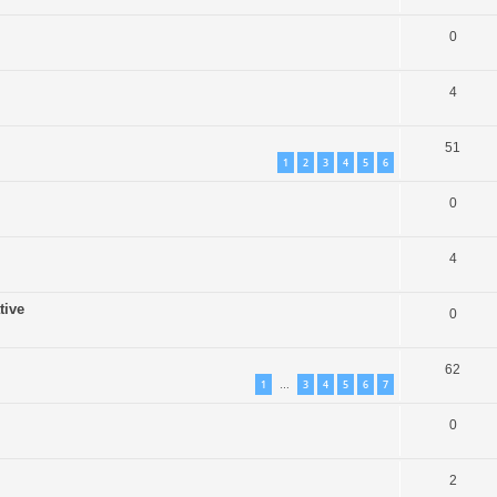
0
4
51
1
2
3
4
5
6
0
4
tive
0
62
1
3
4
5
6
7
…
0
2