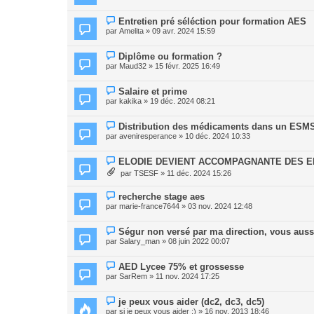
Entretien pré séléction pour formation AES
par
Amelita
» 09 avr. 2024 15:59
Diplôme ou formation ?
par
Maud32
» 15 févr. 2025 16:49
Salaire et prime
par
kakika
» 19 déc. 2024 08:21
Distribution des médicaments dans un ESM
par
aveniresperance
» 10 déc. 2024 10:33
ELODIE DEVIENT ACCOMPAGNANTE DES EL
par
TSESF
» 11 déc. 2024 15:26
recherche stage aes
par
marie-france7644
» 03 nov. 2024 12:48
Ségur non versé par ma direction, vous auss
par
Salary_man
» 08 juin 2022 00:07
AED Lycee 75% et grossesse
par
SarRem
» 11 nov. 2024 17:25
je peux vous aider (dc2, dc3, dc5)
par
si je peux vous aider :)
» 16 nov. 2013 18:46