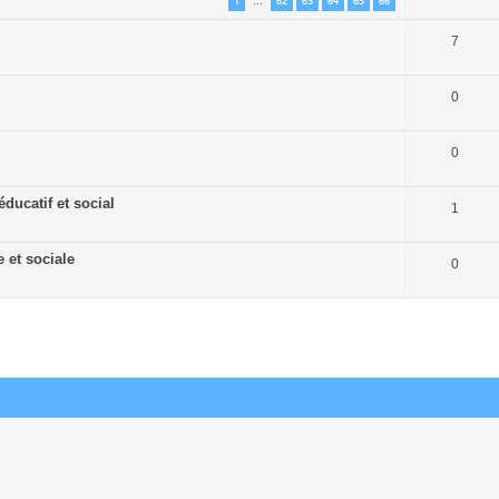
1
62
63
64
65
66
…
7
0
0
ducatif et social
1
 et sociale
0