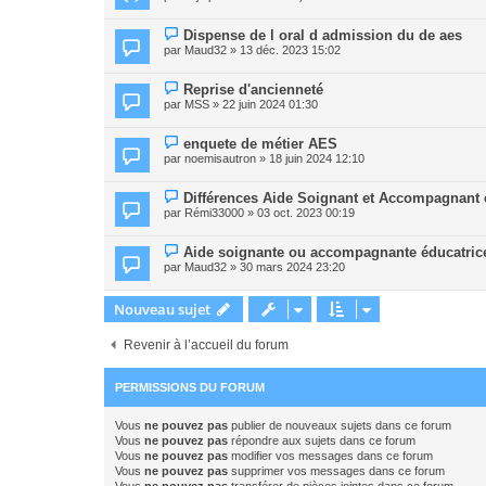
Dispense de l oral d admission du de aes
par
Maud32
» 13 déc. 2023 15:02
Reprise d'ancienneté
par
MSS
» 22 juin 2024 01:30
enquete de métier AES
par
noemisautron
» 18 juin 2024 12:10
Différences Aide Soignant et Accompagnant é
par
Rémi33000
» 03 oct. 2023 00:19
Aide soignante ou accompagnante éducatrice
par
Maud32
» 30 mars 2024 23:20
Nouveau sujet
Revenir à l’accueil du forum
PERMISSIONS DU FORUM
Vous
ne pouvez pas
publier de nouveaux sujets dans ce forum
Vous
ne pouvez pas
répondre aux sujets dans ce forum
Vous
ne pouvez pas
modifier vos messages dans ce forum
Vous
ne pouvez pas
supprimer vos messages dans ce forum