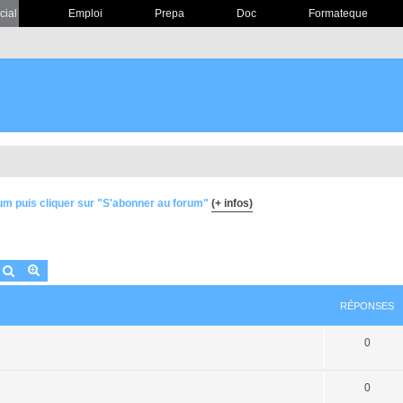
cial
Emploi
Prepa
Doc
Formateque
um puis cliquer sur "S'abonner au forum"
(+ infos)
Rechercher
Recherche avancée
RÉPONSES
0
0