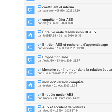
coefficient et intérim
par
sansurre
» 08 déc. 2025 14:19
enquête métier AES
par
erafy
» 06 oct. 2023 16:05
Épreuve orale d'admission DEAES
par
JudDEAES
» 31 mai 2016 16:38
Entrtien ASS et recherche d'apprentissage
par
Vortexbio31*.
» 11 avr. 2025 09:40
Proposition aide...
par
AnaisJ19
» 13 déc. 2024 21:57
Mémoire sur l'humour dans la relation éduca
par
NGY
» 20 mars 2025 07:22
mon dc2 version complète
par
de rien
» 01 févr. 2013 15:33
Enquête métier AES
par
Trabelsi
» 06 mars 2025 14:39
AES et accident de voitures
par
Maud32
» 16 févr. 2025 17:34