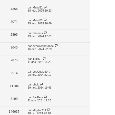
par
Maud32
4354
18 févr. 2025 19:23
par
Maud32
3071
15 févr. 2025 16:49
par
Khanats
2396
19 déc. 2024 17:01
par
aveniresperance
3645
16 déc. 2024 22:29
par
TSESF
2875
11 déc. 2024 15:26
par
LeaCuttie30
2514
28 nov. 2024 22:10
par
Lbdk
11104
19 nov. 2024 19:46
par
SarRem
3199
11 nov. 2024 17:25
par
Mayline26!
146637
18 oct. 2024 20:10