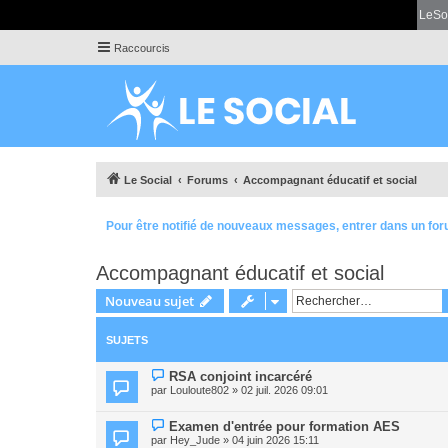
LeSo
Raccourcis
Le Social
Forums
Accompagnant éducatif et social
Pour être notifié de nouveaux messages, entrer dans un for
Accompagnant éducatif et social
Nouveau sujet
SUJETS
RSA conjoint incarcéré
par
Louloute802
» 02 juil. 2026 09:01
Examen d'entrée pour formation AES
par
Hey_Jude
» 04 juin 2026 15:11