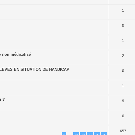
1
0
1
S non médicalisé
2
EVES EN SITUATION DE HANDICAP
0
1
i ?
9
0
657