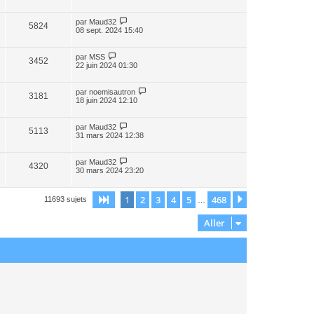
par
Maud32
5824
08 sept. 2024 15:40
par
MSS
3452
22 juin 2024 01:30
par
noemisautron
3181
18 juin 2024 12:10
par
Maud32
5113
31 mars 2024 12:38
par
Maud32
4320
30 mars 2024 23:20
1
2
3
4
5
468
Page
1
sur
468
Suivant
11693 sujets
…
Aller