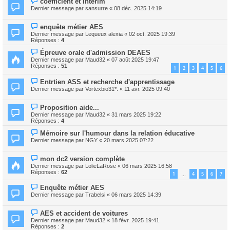
coefficient et intérim
Dernier message par
sansurre
«
08 déc. 2025 14:19
enquête métier AES
Dernier message par
Lequeux alexia
«
02 oct. 2025 19:39
Réponses :
4
Épreuve orale d'admission DEAES
Dernier message par
Maud32
«
07 août 2025 19:47
Réponses :
51
1
2
3
4
5
6
Entrtien ASS et recherche d'apprentissage
Dernier message par
Vortexbio31*.
«
11 avr. 2025 09:40
Proposition aide...
Dernier message par
Maud32
«
31 mars 2025 19:22
Réponses :
4
Mémoire sur l'humour dans la relation éducative
Dernier message par
NGY
«
20 mars 2025 07:22
mon dc2 version complète
Dernier message par
LolieLaRose
«
06 mars 2025 16:58
Réponses :
62
1
4
5
6
7
…
Enquête métier AES
Dernier message par
Trabelsi
«
06 mars 2025 14:39
AES et accident de voitures
Dernier message par
Maud32
«
18 févr. 2025 19:41
Réponses :
2