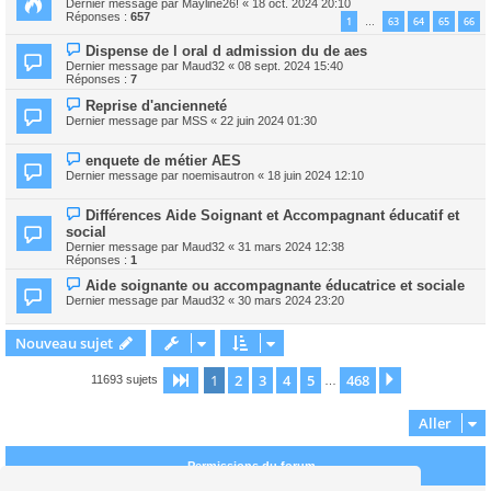
Dernier message par
Mayline26!
«
18 oct. 2024 20:10
Réponses :
657
1
63
64
65
66
…
Dispense de l oral d admission du de aes
Dernier message par
Maud32
«
08 sept. 2024 15:40
Réponses :
7
Reprise d'ancienneté
Dernier message par
MSS
«
22 juin 2024 01:30
enquete de métier AES
Dernier message par
noemisautron
«
18 juin 2024 12:10
Différences Aide Soignant et Accompagnant éducatif et
social
Dernier message par
Maud32
«
31 mars 2024 12:38
Réponses :
1
Aide soignante ou accompagnante éducatrice et sociale
Dernier message par
Maud32
«
30 mars 2024 23:20
Nouveau sujet
1
2
3
4
5
468
Page
1
sur
468
Suivant
11693 sujets
…
Aller
Permissions du forum