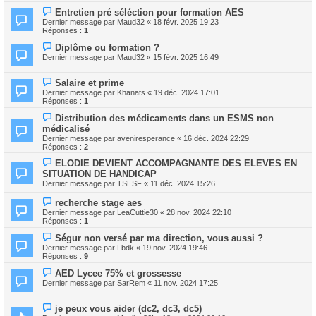
Entretien pré séléction pour formation AES
Dernier message par
Maud32
«
18 févr. 2025 19:23
Réponses :
1
Diplôme ou formation ?
Dernier message par
Maud32
«
15 févr. 2025 16:49
Salaire et prime
Dernier message par
Khanats
«
19 déc. 2024 17:01
Réponses :
1
Distribution des médicaments dans un ESMS non
médicalisé
Dernier message par
aveniresperance
«
16 déc. 2024 22:29
Réponses :
2
ELODIE DEVIENT ACCOMPAGNANTE DES ELEVES EN
SITUATION DE HANDICAP
Dernier message par
TSESF
«
11 déc. 2024 15:26
recherche stage aes
Dernier message par
LeaCuttie30
«
28 nov. 2024 22:10
Réponses :
1
Ségur non versé par ma direction, vous aussi ?
Dernier message par
Lbdk
«
19 nov. 2024 19:46
Réponses :
9
AED Lycee 75% et grossesse
Dernier message par
SarRem
«
11 nov. 2024 17:25
je peux vous aider (dc2, dc3, dc5)