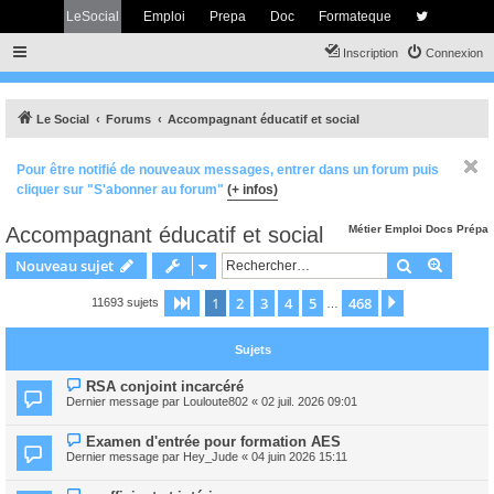
LeSocial
Emploi
Prepa
Doc
Formateque
Inscription
Connexion
Le Social
Forums
Accompagnant éducatif et social
Pour être notifié de nouveaux messages, entrer dans un forum puis
cliquer sur "S'abonner au forum"
(+ infos)
Accompagnant éducatif et social
Métier
Emploi
Docs
Prépa
Rechercher
Recher
Nouveau sujet
1
2
3
4
5
468
Page
1
sur
468
Suivant
11693 sujets
…
Sujets
RSA conjoint incarcéré
Dernier message par
Louloute802
«
02 juil. 2026 09:01
Examen d'entrée pour formation AES
Dernier message par
Hey_Jude
«
04 juin 2026 15:11