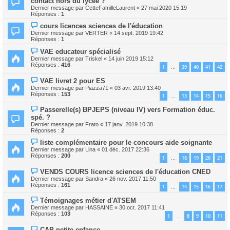
contact hors du lycée ?
Dernier message par
CetteFamilleLaurent
«
27 mai 2020 15:19
Réponses :
1
cours licences sciences de l'éducation
Dernier message par
VERTER
«
14 sept. 2019 19:42
Réponses :
1
VAE educateur spécialisé
Dernier message par
Triskel
«
14 juin 2019 15:12
Réponses :
416
1
39
40
41
42
…
VAE livret 2 pour ES
Dernier message par
Piazza71
«
03 avr. 2019 13:40
Réponses :
153
1
13
14
15
16
…
Passerelle(s) BPJEPS (niveau IV) vers Formation éduc.
spé. ?
Dernier message par
Frato
«
17 janv. 2019 10:38
Réponses :
2
liste complémentaire pour le concours aide soignante
Dernier message par
Lina
«
01 déc. 2017 22:36
Réponses :
200
1
18
19
20
21
…
VENDS COURS licence sciences de l'éducation CNED
Dernier message par
Sandra
«
26 nov. 2017 11:50
Réponses :
161
1
14
15
16
17
…
Témoignages métier d'ATSEM
Dernier message par
HASSAINE
«
30 oct. 2017 11:41
Réponses :
103
1
8
9
10
11
…
CAP petite enfance