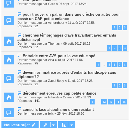
Dernier message par
Caro
«
26 sept. 2017 13:24
pour trouver un patron dans une crèche ou autre pour
passé un CAP petite enfance
Dernier message par
Acherchour
«
11 août 2017 12:56
Réponses :
22
1
2
3
cherches témoignages d'avs travaillant avec enfants
autistes svp!
Dernier message par
Thomas
«
09 août 2017 10:22
Réponses :
32
1
2
3
4
Entraide entre AVS pour la vae éduc spé
Dernier message par
zina
«
18 juil. 2017 17:56
Réponses :
75
1
5
6
7
8
…
devenir animatrice auprès d'enfants handicapé sans
diplomes??
Dernier message par
Zaoui Betty
«
11 juil. 2017 18:23
Réponses :
21
1
2
3
déroulement epreuves cap petite enfance
Dernier message par
la kurde
«
27 mars 2017 11:33
Réponses :
141
1
12
13
14
15
…
conseils face alcoolisme d'une residant
Dernier message par
felix
«
25 févr. 2017 18:20
Nouveau sujet