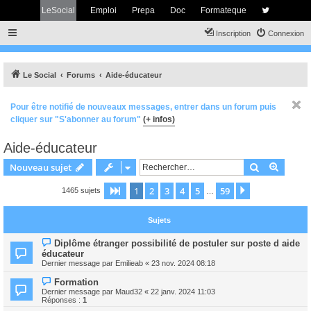
LeSocial
Emploi
Prepa
Doc
Formateque
Inscription
Connexion
Le Social
Forums
Aide-éducateur
Pour être notifié de nouveaux messages, entrer dans un forum puis
cliquer sur "S'abonner au forum"
(+ infos)
Aide-éducateur
Rechercher
Recher
Nouveau sujet
1
2
3
4
5
59
Page
1
sur
59
Suivant
1465 sujets
…
Sujets
Diplôme étranger possibilité de postuler sur poste d aide
éducateur
Dernier message par
Emilieab
«
23 nov. 2024 08:18
Formation
Dernier message par
Maud32
«
22 janv. 2024 11:03
Réponses :
1