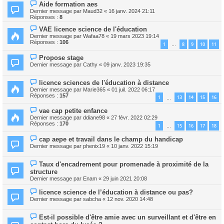
Aide formation aes
Dernier message par
Maud32
«
16 janv. 2024 21:11
Réponses :
8
VAE licence science de l'éducation
Dernier message par
Wafaa78
«
19 mars 2023 19:14
Réponses :
106
1
8
9
10
11
…
Propose stage
Dernier message par
Cathy
«
09 janv. 2023 19:35
licence sciences de l'éducation à distance
Dernier message par
Marie365
«
01 juil. 2022 06:17
Réponses :
157
1
13
14
15
16
…
vae cap petite enfance
Dernier message par
ddiane98
«
27 févr. 2022 02:29
Réponses :
170
1
15
16
17
18
…
cap aepe et travail dans le champ du handicap
Dernier message par
phenix19
«
10 janv. 2022 15:19
Taux d'encadrement pour promenade à proximité de la
structure
Dernier message par
Enam
«
29 juin 2021 20:08
licence science de l’éducation à distance ou pas?
Dernier message par
sabcha
«
12 nov. 2020 14:48
Est-il possible d'être amie avec un surveillant et d'être en