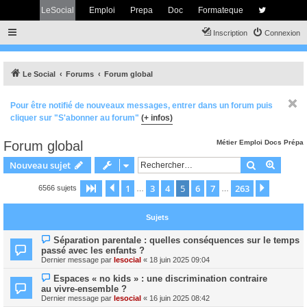
LeSocial
Emploi
Prepa
Doc
Formateque
Inscription
Connexion
Le Social
Forums
Forum global
Pour être notifié de nouveaux messages, entrer dans un forum puis
cliquer sur "S'abonner au forum"
(+ infos)
Forum global
Métier
Emploi
Docs
Prépa
Rechercher
Recher
Nouveau sujet
1
3
4
5
6
7
263
Page
5
Précédent
sur
263
Suivant
6566 sujets
…
…
Sujets
Séparation parentale : quelles conséquences sur le temps
passé avec les enfants ?
Dernier message par
lesocial
«
18 juin 2025 09:04
Espaces « no kids » : une discrimination contraire
au vivre-ensemble ?
Dernier message par
lesocial
«
16 juin 2025 08:42