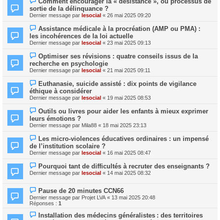
Comment encourager la « désistance », ou processus de
sortie de la délinquance ?
Dernier message par
lesocial
«
26 mai 2025 09:20
Assistance médicale à la procréation (AMP ou PMA) :
les incohérences de la loi actuelle
Dernier message par
lesocial
«
23 mai 2025 09:13
Optimiser ses révisions : quatre conseils issus de la
recherche en psychologie
Dernier message par
lesocial
«
21 mai 2025 09:11
Euthanasie, suicide assisté : dix points de vigilance
éthique à considérer
Dernier message par
lesocial
«
19 mai 2025 08:53
Outils ou livres pour aider les enfants à mieux exprimer
leurs émotions ?
Dernier message par
Mila88
«
18 mai 2025 23:13
Les micro-violences éducatives ordinaires : un impensé
de l’institution scolaire ?
Dernier message par
lesocial
«
16 mai 2025 08:47
Pourquoi tant de difficultés à recruter des enseignants ?
Dernier message par
lesocial
«
14 mai 2025 08:32
Pause de 20 minutes CCN66
Dernier message par
Projet LVA
«
13 mai 2025 20:48
Réponses :
1
Installation des médecins généralistes : des territoires