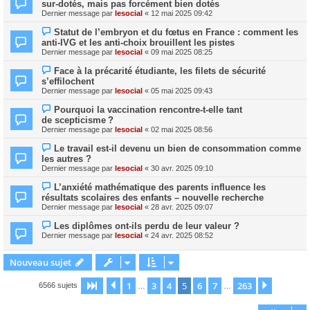
sur-dotés, mais pas forcément bien dotés
Dernier message par
lesocial
«
12 mai 2025 09:42
Statut de l’embryon et du fœtus en France : comment les
anti-IVG et les anti-choix brouillent les pistes
Dernier message par
lesocial
«
09 mai 2025 08:25
Face à la précarité étudiante, les filets de sécurité
s’effilochent
Dernier message par
lesocial
«
05 mai 2025 09:43
Pourquoi la vaccination rencontre-t-elle tant
de scepticisme ?
Dernier message par
lesocial
«
02 mai 2025 08:56
Le travail est-il devenu un bien de consommation comme
les autres ?
Dernier message par
lesocial
«
30 avr. 2025 09:10
L’anxiété mathématique des parents influence les
résultats scolaires des enfants – nouvelle recherche
Dernier message par
lesocial
«
28 avr. 2025 09:07
Les diplômes ont-ils perdu de leur valeur ?
Dernier message par
lesocial
«
24 avr. 2025 08:52
Nouveau sujet
1
3
4
5
6
7
263
Page
5
Précédent
sur
263
Suivant
6566 sujets
…
…