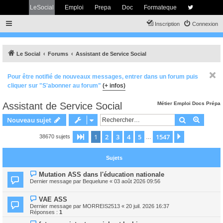
LeSocial
Emploi
Prepa
Doc
Formateque
Inscription
Connexion
Le Social
Forums
Assistant de Service Social
Pour être notifié de nouveaux messages, entrer dans un forum puis
cliquer sur "S'abonner au forum"
(+ infos)
Assistant de Service Social
Métier
Emploi
Docs
Prépa
Rechercher
Recher
Nouveau sujet
1
2
3
4
5
1547
Page
1
sur
1547
Suivant
38670 sujets
…
Sujets
Mutation ASS dans l'éducation nationale
Dernier message par
Bequelune
«
03 août 2026 09:56
VAE ASS
Dernier message par
MORREIS2513
«
20 juil. 2026 16:37
Réponses :
1