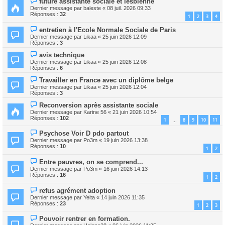
future assistante sociale et lesbienne
Dernier message par
baleste
«
08 juil. 2026 09:33
Réponses :
32
1
2
3
4
entretien à l'Ecole Normale Sociale de Paris
Dernier message par
Likaa
«
25 juin 2026 12:09
Réponses :
3
avis technique
Dernier message par
Likaa
«
25 juin 2026 12:08
Réponses :
6
Travailler en France avec un diplôme belge
Dernier message par
Likaa
«
25 juin 2026 12:04
Réponses :
3
Reconversion après assistante sociale
Dernier message par
Karine 56
«
21 juin 2026 10:54
Réponses :
102
1
8
9
10
11
…
Psychose Voir D pdo partout
Dernier message par
Po3m
«
19 juin 2026 13:38
Réponses :
10
1
2
Entre pauvres, on se comprend...
Dernier message par
Po3m
«
16 juin 2026 14:13
Réponses :
16
1
2
refus agrément adoption
Dernier message par
Yeita
«
14 juin 2026 11:35
Réponses :
23
1
2
3
Pouvoir rentrer en formation.