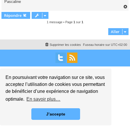
Pascaline
n
o
n
l
Répondre
u
t
1 message • Page
1
sur
1
Aller
Supprimer les cookies
Fuseau horaire sur
UTC+02:00
En poursuivant votre navigation sur ce site, vous
acceptez l’utilisation de cookies vous permettant
de bénéficier d’une expérience de navigation
optimale.
En savoir plus…
J’accepte