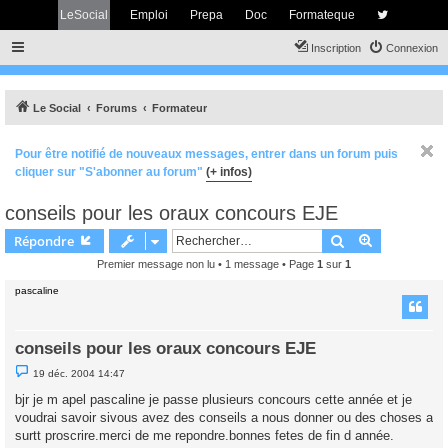
LeSocial
Emploi
Prepa
Doc
Formateque
Inscription
Connexion
Le Social
Forums
Formateur
Pour être notifié de nouveaux messages, entrer dans un forum puis
cliquer sur "S'abonner au forum"
(+ infos)
conseils pour les oraux concours EJE
Rechercher
Recherche 
Répondre
Premier message non lu
• 1 message • Page
1
sur
1
pascaline
conseils pour les oraux concours EJE
M
19 déc. 2004 14:47
e
s
bjr je m apel pascaline je passe plusieurs concours cette année et je
s
voudrai savoir sivous avez des conseils a nous donner ou des choses a
a
g
surtt proscrire.merci de me repondre.bonnes fetes de fin d année.
e