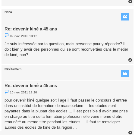
n
o
n
Nana
l
t
u
Re: devenir kiné a 45 ans
M
09 nov. 2010 13:15
e
s
Je suis intéressée par ta question, mais personne pour y répondre? Il
s
doit bien y avoir des personnes qui se sont reconverties dans le métier
a
g
de kiné, non?
e
n
o
n
medicamant
l
t
u
Re: devenir kiné a 45 ans
M
16 nov. 2011 18:20
e
s
pour devenir kiné quelque soit l age il faut passer le concours d entree
s
dans un institut de formation de masseurkine ... les etudes sont
a
g
payantes dans la plupart des ecoles ... il est possible d avoir une prise
e
en charge au titre de la formation professionnelle voire meme d etre
n
o
remunéré au meme titre pendant les etudes ... il faut te renseigner
n
aupres des ecoles de kiné de ta region ...
l
u