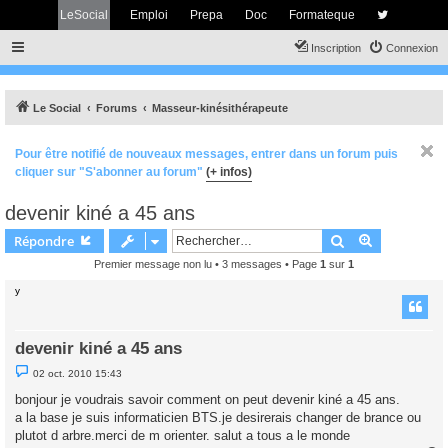
LeSocial
Emploi
Prepa
Doc
Formateque
Inscription
Connexion
Le Social
Forums
Masseur-kinésithérapeute
Pour être notifié de nouveaux messages, entrer dans un forum puis
cliquer sur "S'abonner au forum"
(+ infos)
devenir kiné a 45 ans
Rechercher
Recherche 
Répondre
Premier message non lu
• 3 messages • Page
1
sur
1
y
devenir kiné a 45 ans
M
02 oct. 2010 15:43
e
s
bonjour je voudrais savoir comment on peut devenir kiné a 45 ans.
s
a la base je suis informaticien BTS.je desirerais changer de brance ou
a
g
plutot d arbre.merci de m orienter. salut a tous a le monde
e