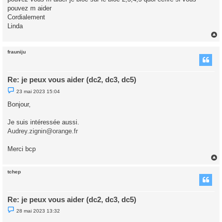
g
pouvez m aider
e
Cordialement
n
o
Linda
n
l
u
frauniju
t
Re: je peux vous aider (dc2, dc3, dc5)
M
23 mai 2023 15:04
e
s
Bonjour,
s
a
g
Je suis intéressée aussi.
e
Audrey.zignin@orange.fr
n
o
n
Merci bcp
l
u
tchep
t
Re: je peux vous aider (dc2, dc3, dc5)
M
28 mai 2023 13:32
e
s