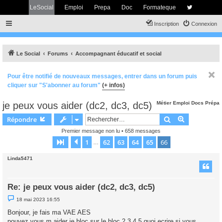
LeSocial
Emploi
Prepa
Doc
Formateque
Inscription
Connexion
Le Social
Forums
Accompagnant éducatif et social
Pour être notifié de nouveaux messages, entrer dans un forum puis
cliquer sur "S'abonner au forum"
(+ infos)
je peux vous aider (dc2, dc3, dc5)
Métier
Emploi
Docs
Prépa
Rechercher
Recherche 
Répondre
Premier message non lu
• 658 messages
1
62
63
64
65
66
Page
66
Précédent
sur
66
…
Linda5471
Re: je peux vous aider (dc2, dc3, dc5)
M
18 mai 2023 16:55
e
s
Bonjour, je fais ma VAE AES
s
pouvez vous m aider je bloc sur le bloc 2,3,4,5 quoi ecrire si vous
a