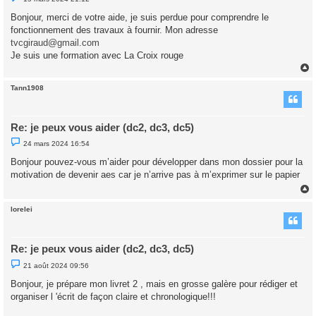
e
s
Bonjour, merci de votre aide, je suis perdue pour comprendre le
s
fonctionnement des travaux à fournir. Mon adresse
a
g
tvcgiraud@gmail.com
e
Je suis une formation avec La Croix rouge
n
o
n
l
Tann1908
u
t
Re: je peux vous aider (dc2, dc3, dc5)
M
24 mars 2024 16:54
e
s
Bonjour pouvez-vous m’aider pour développer dans mon dossier pour la
s
motivation de devenir aes car je n’arrive pas à m’exprimer sur le papier
a
g
e
n
o
lorelei
n
t
l
u
Re: je peux vous aider (dc2, dc3, dc5)
M
21 août 2024 09:56
e
s
Bonjour, je prépare mon livret 2 , mais en grosse galère pour rédiger et
s
organiser l 'écrit de façon claire et chronologique!!!
a
g
e