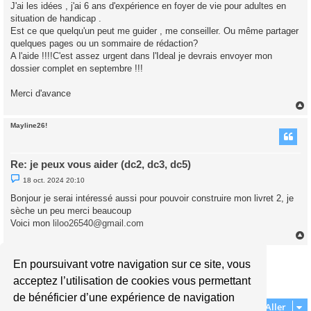
J'ai les idées , j'ai 6 ans d'expérience en foyer de vie pour adultes en
n
o
situation de handicap .
n
Est ce que quelqu'un peut me guider , me conseiller. Ou même partager
l
u
quelques pages ou un sommaire de rédaction?
A l'aide !!!!C'est assez urgent dans l'Ideal je devrais envoyer mon
dossier complet en septembre !!!
Merci d'avance
Mayline26!
t
Re: je peux vous aider (dc2, dc3, dc5)
M
18 oct. 2024 20:10
e
s
Bonjour je serai intéressé aussi pour pouvoir construire mon livret 2, je
s
sèche un peu merci beaucoup
a
g
Voici mon
liloo26540@gmail.com
e
n
o
n
Répondre
l
En poursuivant votre navigation sur ce site, vous
t
u
1
62
63
64
65
66
Page
66
Précédent
sur
66
acceptez l’utilisation de cookies vous permettant
658 messages
…
de bénéficier d’une expérience de navigation
Aller