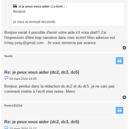
s
a
si je peux vous aider :) a écrit :
↑
g
Bonjour
e
n
o
je vous ai envoyé les écrits
n
l
u
Bonjour serait il possible d'avoir votre aide s'il vous plaît? J'ai
l'impression d'être trop narrative dans mes écrits! Mon adresse est
tchep.joray@gmail.com
. Je vous remercie par avance.
Sushi
t
Re: je peux vous aider (dc2, dc3, dc5)
M
04 mars 2024 19:08
e
s
Bonjour, perdue dans la rédaction du dc2 et du dc5. je ne sais pas
s
comment mettre à l’écrit mes notes. Merci
a
g
e
n
o
Perle131219
n
t
l
u
Re: je peux vous aider (dc2, dc3, dc5)
M
15 mars 2024 21:12