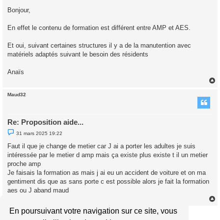
e
s
Bonjour,
s
a
g
En effet le contenu de formation est différent entre AMP et AES.
e
n
o
Et oui, suivant certaines structures il y a de la manutention avec
n
matériels adaptés suivant le besoin des résidents
l
u
Anaïs
Maud32
t
Re: Proposition aide...
M
31 mars 2025 19:22
e
s
Faut il que je change de metier car J ai a porter les adultes je suis
s
intéressée par le metier d amp mais ça existe plus existe t il un metier
a
g
proche amp
e
Je faisais la formation as mais j ai eu un accident de voiture et on ma
n
o
gentiment dis que as sans porte c est possible alors je fait la formation
n
aes ou J aband maud
l
u
En poursuivant votre navigation sur ce site, vous
Répondre
t