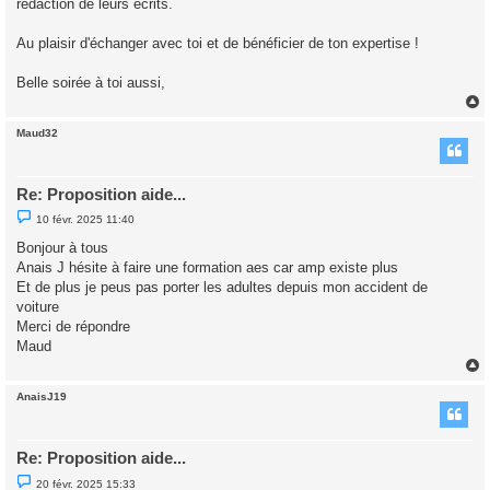
rédaction de leurs écrits.
Au plaisir d'échanger avec toi et de bénéficier de ton expertise !
Belle soirée à toi aussi,
Maud32
t
Re: Proposition aide...
M
10 févr. 2025 11:40
e
s
Bonjour à tous
s
Anais J hésite à faire une formation aes car amp existe plus
a
g
Et de plus je peus pas porter les adultes depuis mon accident de
e
voiture
n
o
Merci de répondre
n
Maud
l
u
AnaisJ19
t
Re: Proposition aide...
M
20 févr. 2025 15:33