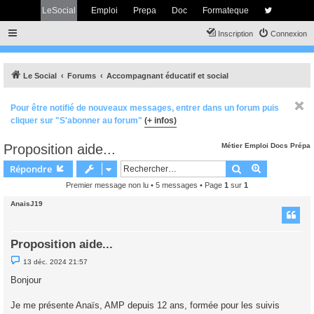
LeSocial
Emploi
Prepa
Doc
Formateque
Inscription
Connexion
Le Social
Forums
Accompagnant éducatif et social
Pour être notifié de nouveaux messages, entrer dans un forum puis
cliquer sur "S'abonner au forum"
(+ infos)
Proposition aide...
Métier
Emploi
Docs
Prépa
Rechercher
Recherche 
Répondre
Premier message non lu
• 5 messages • Page
1
sur
1
AnaisJ19
Proposition aide...
M
13 déc. 2024 21:57
e
s
Bonjour
s
a
g
Je me présente Anaïs, AMP depuis 12 ans, formée pour les suivis
e