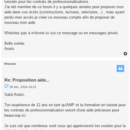
tutorats pour les contrats de professionnalisations.
n
o
J'ai été membre de ce forum il y a quelques années pour proposer mon
n
aide dans vos écrits (constructions, lectures, relectures...) , mais ayant
l
u
perdu mes accès je créer ce nouveau compte afin de proposer de
nouveau mon aide.
N'hésitez pas à m'écrire ici sur ce message ou en messages privés.
Belle soirée,
Anaïs
Khanats
t
Re: Proposition aide...
M
26 déc. 2024 16:22
e
s
Salut Anaïs,
s
a
g
Ton expérience de 12 ans en tant qu'AMP et ta formation en tutorat pour
e
les contrats de professionnalisation seront d'une aide précieuse pour
n
o
beaucoup ici.
n
l
u
Je suis sûr que nombreux sont ceux qui apprécieront ton soutien pour la