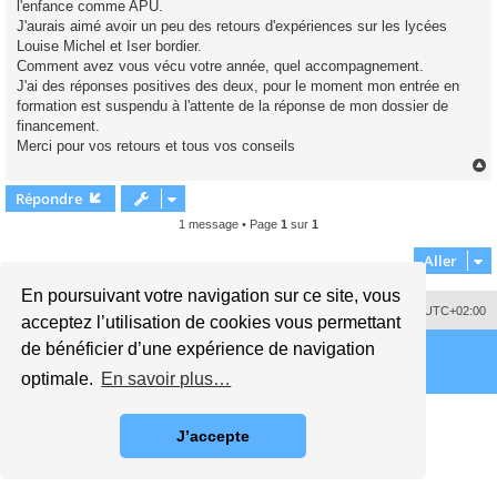
l'enfance comme APU.
n
o
J'aurais aimé avoir un peu des retours d'expériences sur les lycées
n
Louise Michel et Iser bordier.
l
u
Comment avez vous vécu votre année, quel accompagnement.
J'ai des réponses positives des deux, pour le moment mon entrée en
formation est suspendu à l'attente de la réponse de mon dossier de
financement.
Merci pour vos retours et tous vos conseils
Répondre
t
1 message • Page
1
sur
1
Aller
En poursuivant votre navigation sur ce site, vous
Supprimer les cookies
Fuseau horaire sur
UTC+02:00
acceptez l’utilisation de cookies vous permettant
de bénéficier d’une expérience de navigation
optimale.
En savoir plus…
J’accepte