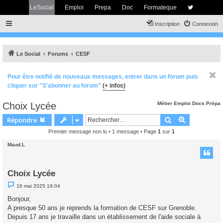
LeSocial
Emploi
Prepa
Doc
Formateque
Inscription
Connexion
Le Social
Forums
CESF
Pour être notifié de nouveaux messages, entrer dans un forum puis
cliquer sur "S'abonner au forum"
(+ infos)
Choix Lycée
Métier
Emploi
Docs
Prépa
Rechercher
Recherche 
Répondre
Premier message non lu
• 1 message • Page
1
sur
1
Maud.L
Choix Lycée
M
16 mai 2025 19:04
e
s
Bonjour,
s
A presque 50 ans je reprends la formation de CESF sur Grenoble.
a
g
Depuis 17 ans je travaille dans un établissement de l'aide sociale à
e