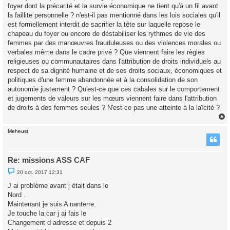
foyer dont la précarité et la survie économique ne tient qu'à un fil avant
la faillite personnelle ? n'est-il pas mentionné dans les lois sociales qu'il
est formellement interdit de sacrifier la tête sur laquelle repose le
chapeau du foyer ou encore de déstabiliser les rythmes de vie des
femmes par des manœuvres frauduleuses ou des violences morales ou
verbales même dans le cadre privé ? Que viennent faire les règles
religieuses ou communautaires dans l'attribution de droits individuels au
respect de sa dignité humaine et de ses droits sociaux, économiques et
politiques d'une femme abandonnée et à la consolidation de son
autonomie justement ? Qu'est-ce que ces cabales sur le comportement
et jugements de valeurs sur les mœurs viennent faire dans l'attribution
de droits à des femmes seules ? N'est-ce pas une atteinte à la laïcité ?
Meheust
t
Re: missions ASS CAF
M
20 oct. 2017 12:31
e
s
J ai problème avant j était dans le
s
Nord .
a
g
Maintenant je suis A nanterre.
e
Je touche la car j ai fais le
n
o
Changement d adresse et depuis 2
n