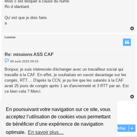
Mois c est bloquer a cause du nume
l
u
Ro d idantiant.
Qu' est que je dois faire.
a
Lomine
t
Re: missions ASS CAF
M
08 août 2025 09:03
e
s
Bonjour, je suis intéressée d'échanger avec un travailleur social qui
s
travaille à la CAF. En effet, je souhaitais en savoir davantage sur les
a
g
congés, RTT.... D'après la CCN, je pu lire que les salariés à la CAF
e
avait 25 jours de congés après 1 an d'ancienneté et 3 RTT par an. Est
n
o
ce bien cela ? Merci.
n
l
u
Répondre
En poursuivant votre navigation sur ce site, vous
t
1
2
Précédent
acceptez l’utilisation de cookies vous permettant
15 messages
de bénéficier d’une expérience de navigation
Aller
optimale.
En savoir plus…