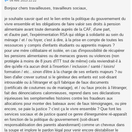
04 nov. 2013 22:22
e
s
Bonjour chers travailleuses, travailleurs sociaux,
s
a
g
je souhaite savoir quel est le lien entre la politique du gouvernement du
e
vivre ensemble et les obligations de faire valoir ses droits à pension
n
o
alimentaire avant toute demande auprès de la CAF, d'une part,
n
et d'autre part, l'expérimentation RSA qui oblige à solidarité au sein du
l
u
ménage / et / ou foyer, c'est à dire, à la prise en compte de toutes les
ressources y compris d'enfants étudiants ou apprentis majeurs ?
pour une mère célibataire et isolée, en cas d'impossibilité de récupérer
les pensions alimentaires ou de menaces graves ou violences (non
protégée à moins de 8 jours d'ITT tout de même) cela reviendrait-il à
dire qu'elle n'a aucun droit à l'insertion / inclusion / santé / loisirs/
formation / etc...sinon d'être à la charge de ses enfants majeurs ? ou
bien d'aller crever surtout si le géniteur des enfants est soit-disant
introuvable ou à l'étranger et qu'il fabrique de faux documents
(certificats de coutumes ou de mariage), et / ou faux procès à l'étranger,
fait des dénonciations calomnieuses, reprend dans ses déclarations
injurieuses les sempiternelles histoires contre les fraudeurs aux
allocations pour monter des bateaux avec de faux témoignages, ou pire
encore, se paie la justice ? c'est ça le vivre ensemble ? Que font les
services sociaux et de justice quand ce genre d'énergumène ré-apparaît
en fonction de la politique du gouvernement (soit-disant
responsabilisation des parents abandonnant) comme un cheveux dans
la soupe et implore le pardon légal pour venir encore déstabiliser le