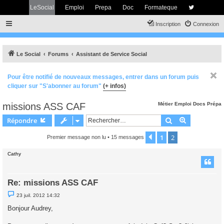
LeSocial
Emploi
Prepa
Doc
Formateque
Inscription
Connexion
Le Social
Forums
Assistant de Service Social
Pour être notifié de nouveaux messages, entrer dans un forum puis
cliquer sur "S'abonner au forum"
(+ infos)
missions ASS CAF
Métier
Emploi
Docs
Prépa
Rechercher
Recherche 
Répondre
1
2
Précédent
Premier message non lu
• 15 messages
Cathy
Re: missions ASS CAF
M
23 juil. 2012 14:32
e
s
Bonjour Audrey,
s
a
g