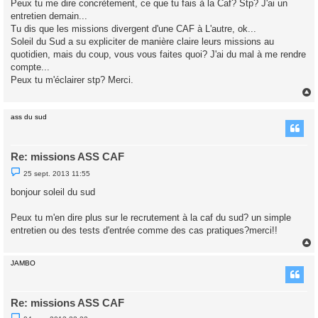
Peux tu me dire concrètement, ce que tu fais à la Caf? Stp? J'ai un
e
entretien demain...
n
o
Tu dis que les missions divergent d'une CAF à L'autre, ok...
n
Soleil du Sud a su expliciter de manière claire leurs missions au
l
u
quotidien, mais du coup, vous vous faites quoi? J'ai du mal à me rendre
compte...
Peux tu m'éclairer stp? Merci.
ass du sud
t
Re: missions ASS CAF
M
25 sept. 2013 11:55
e
s
bonjour soleil du sud
s
a
g
Peux tu m'en dire plus sur le recrutement à la caf du sud? un simple
e
entretien ou des tests d'entrée comme des cas pratiques?merci!!
n
o
n
l
JAMBO
u
t
Re: missions ASS CAF
M