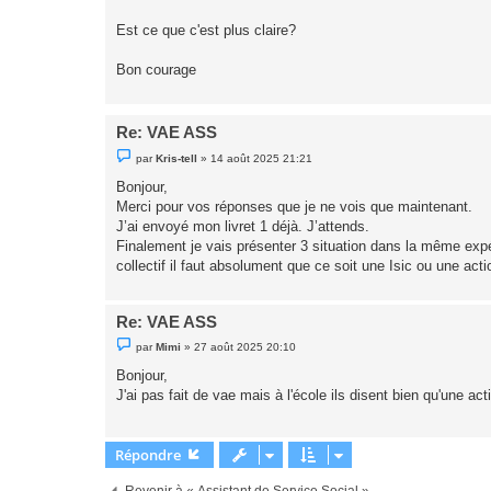
o
n
Est ce que c'est plus claire?
l
u
Bon courage
Re: VAE ASS
M
par
Kris-tell
»
14 août 2025 21:21
e
s
Bonjour,
s
Merci pour vos réponses que je ne vois que maintenant.
a
g
J’ai envoyé mon livret 1 déjà. J’attends.
e
Finalement je vais présenter 3 situation dans la même expé
n
o
collectif il faut absolument que ce soit une Isic ou une ac
n
l
u
Re: VAE ASS
M
par
Mimi
»
27 août 2025 20:10
e
s
Bonjour,
s
J'ai pas fait de vae mais à l'école ils disent bien qu'une act
a
g
e
n
o
Répondre
n
l
u
Revenir à « Assistant de Service Social »