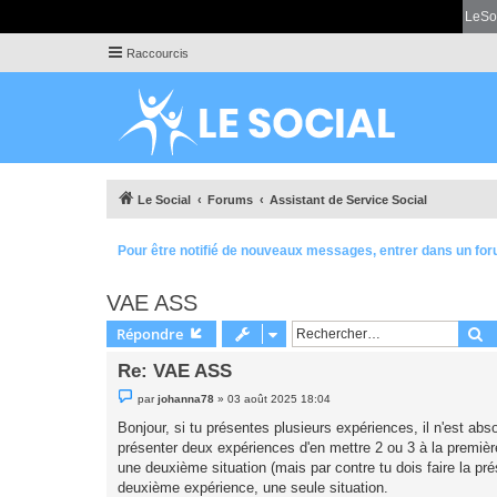
LeSo
Raccourcis
Le Social
Forums
Assistant de Service Social
Pour être notifié de nouveaux messages, entrer dans un for
VAE ASS
R
Répondre
Re: VAE ASS
M
par
johanna78
»
03 août 2025 18:04
e
s
Bonjour, si tu présentes plusieurs expériences, il n'est abs
s
présenter deux expériences d'en mettre 2 ou 3 à la premiè
a
g
une deuxième situation (mais par contre tu dois faire la prés
e
deuxième expérience, une seule situation.
n