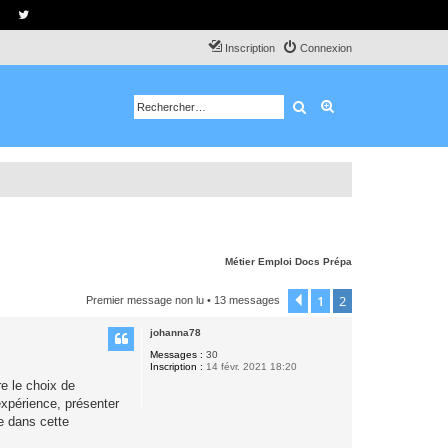
Inscription
Connexion
Rechercher
Recherche avancé
Métier
Emploi
Docs
Prépa
1
2
Précédent
Premier message non lu
• 13 messages
johanna78
Messages :
30
Inscription :
14 févr. 2021 18:20
re le choix de
expérience, présenter
re dans cette