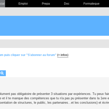
cial
Emploi
Prepa
Doc
Formateque
um puis cliquer sur "S'abonner au forum"
(+ infos)
echercher
Recherche avancée
olument pas obligatoire de présenter 3 situations par expériences. Tu peux fai
re et il te manque des compétences que tu n'a pas pu présenter dans la 1ere 
entation de structures, le public, les partenaires...et les conclusions) et écri