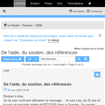
LeSocial
Emploi
Prepa
Doc
Formateque
Inscription
Connexion
Le Social
Forums
CESF
Pour être notifié de nouveaux messages, entrer dans un forum puis
cliquer sur "S'abonner au forum"
(+ infos)
Métier
Emploi
Docs
Prépa
De l'aide, du soutien, des références
Rechercher
Recherche 
Répondre
Premier message non lu
• 2 messages • Page
1
sur
1
LeSF
De l'aide, du soutien, des références
M
07 nov. 2025 18:30
e
s
Bonjour à tous,
s
Je ne sais comment démarrer ce message... Je suis Léa, j'ai 25 ans et
a
g
je suis en seconde année de BTS ESF dans la Somme. Je compte