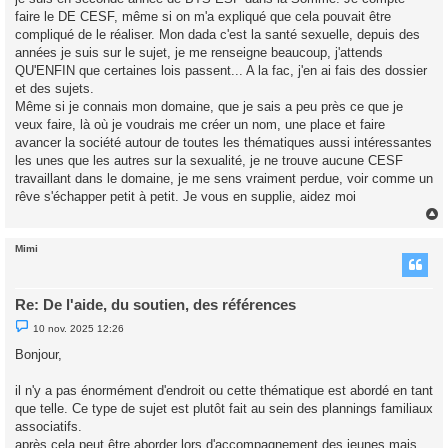
e
faire le DE CESF, même si on m'a expliqué que cela pouvait être
n
o
compliqué de le réaliser. Mon dada c'est la santé sexuelle, depuis des
n
années je suis sur le sujet, je me renseigne beaucoup, j'attends
l
u
QU'ENFIN que certaines lois passent... A la fac, j'en ai fais des dossier
et des sujets.
Même si je connais mon domaine, que je sais a peu près ce que je
veux faire, là où je voudrais me créer un nom, une place et faire
avancer la société autour de toutes les thématiques aussi intéressantes
les unes que les autres sur la sexualité, je ne trouve aucune CESF
travaillant dans le domaine, je me sens vraiment perdue, voir comme un
rêve s'échapper petit à petit. Je vous en supplie, aidez moi
Mimi
t
Re: De l'aide, du soutien, des références
M
10 nov. 2025 12:26
e
s
Bonjour,
s
a
g
il n'y a pas énormément d'endroit ou cette thématique est abordé en tant
e
que telle. Ce type de sujet est plutôt fait au sein des plannings familiaux
n
o
associatifs.
n
après cela peut être aborder lors d'accompagnement des jeunes mais
l