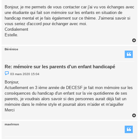
e
s
Bonjour, je me permets de vous contacter car j'ai vu vos échanges avec
s
une étudiante qui fait son mémoire sur les enfants en situation de
a
g
handicap mental et je fais également sur ce thème. J'aimerai savoir si
e
vous seriez d'accord pour échanger avec moi.
n
o
Cordialement
n
Estelle.
l
u
Bérénice
t
Re: mémoire sur les parents d'un enfant handicapé
M
03 mars 2020 15:04
e
s
Bonjour,
s
Actuellement en 3 ième année de DECESF je fait mon mémoire sur les
a
g
conséquences du handicap d'un enfant sur la vie quotidienne de ses
e
parents, je voudrais alors savoir si des personnes aurait déjà fait un
n
o
mémoire dans le même style et pourrait alors m'aider et m'aiguiller
n
Merci
l
u
maelrnsn
t