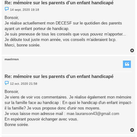
Re: mémoire sur les parents d'un enfant handicapé
M
14 sept. 2020 19:18
e
s
Bonsoir,
s
Je réalise actuellement mon DECESF sur le quotidien des parents
a
g
ayant un enfant porteur de handicap.
e
Je suis preneuse de tous les conseils que vous pouvez m'apporter...
n
o
Je débute tout juste mon année, vos conseils m'aideraient bcp.
n
Merci, bonne soirée.
l
u
maelrnsn
t
Re: mémoire sur les parents d'un enfant handicapé
M
12 oct. 2020 21:58
e
s
Bonsoir,
s
Je viens de voir vos commentaires. Je réalise également mon mémoire
a
g
sur la famille face au handicap : En quoi le handicap d'un enfant impact-
e
il la famille? Je vous propose donc d'unir nos moyens.
n
o
Je vous laisse mon adresse mail :
mae.lauranson43@gmail.com
n
En espérant pouvoir échanger avec vous.
l
u
Bonne soirée.