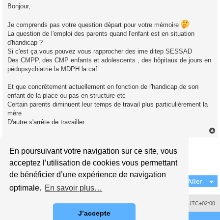
s
Bonjour,
s
a
g
Je comprends pas votre question départ pour votre mémoire
e
n
La question de l'emploi des parents quand l'enfant est en situation
o
d'handicap ?
n
l
Si c'est ça vous pouvez vous rapprocher des ime ditep SESSAD
u
Des CMPP, des CMP enfants et adolescents , des hôpitaux de jours en
pédopsychiatrie la MDPH la caf
Et que concrètement actuellement en fonction de l'handicap de son
enfant de la place ou pas en structure etc
Certain parents diminuent leur temps de travail plus particulièrement la
mère
D'autre s'arrête de travailler
Répondre
En poursuivant votre navigation sur ce site, vous
t
1
2
3
4
5
Précédent
48 messages
acceptez l’utilisation de cookies vous permettant
de bénéficier d’une expérience de navigation
Aller
optimale.
En savoir plus…
Supprimer les cookies
Fuseau horaire sur
UTC+02:00
J’accepte