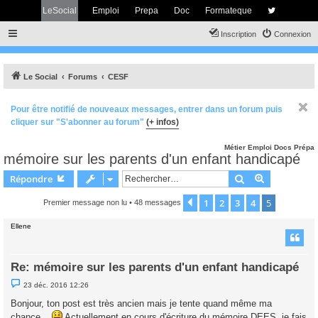
LeSocial
Emploi
Prepa
Doc
Formateque
Inscription
Connexion
Le Social
Forums
CESF
Pour être notifié de nouveaux messages, entrer dans un forum puis
cliquer sur "S'abonner au forum"
(+ infos)
Métier
Emploi
Docs
Prépa
mémoire sur les parents d'un enfant handicapé
Rechercher
Recherche 
Répondre
1
2
3
4
5
Précédent
Premier message non lu
• 48 messages
Ellene
Re: mémoire sur les parents d'un enfant handicapé
M
23 déc. 2016 12:26
e
s
Bonjour, ton post est très ancien mais je tente quand même ma
s
chance...
a
Actuellement en cours d'écriture du mémoire DEES, je fais