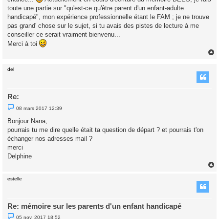
g
toute une partie sur "qu'est-ce qu'être parent d'un enfant-adulte
e
handicapé", mon expérience professionnelle étant le FAM ; je ne trouve
n
o
pas grand' chose sur le sujet, si tu avais des pistes de lecture à me
n
conseiller ce serait vraiment bienvenu...
l
u
Merci à toi
del
t
Re:
M
08 mars 2017 12:39
e
s
Bonjour Nana,
s
pourrais tu me dire quelle était ta question de départ ? et pourrais t'on
a
g
échanger nos adresses mail ?
e
merci
n
o
Delphine
n
l
u
estelle
t
Re: mémoire sur les parents d'un enfant handicapé
M
05 nov. 2017 18:52