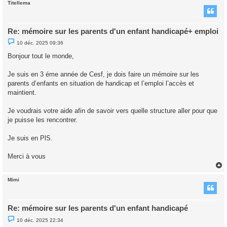
Titellema
t
Re: mémoire sur les parents d'un enfant handicapé+ emploi
M
10 déc. 2025 09:36
e
s
Bonjour tout le monde,
s
a
g
Je suis en 3 éme année de Cesf, je dois faire un mémoire sur les
e
parents d’enfants en situation de handicap et l’emploi l’accès et
n
o
maintient.
n
l
u
Je voudrais votre aide afin de savoir vers quelle structure aller pour que
je puisse les rencontrer.
Je suis en PlS.
Merci à vous
Mimi
t
Re: mémoire sur les parents d'un enfant handicapé
M
10 déc. 2025 22:34
e