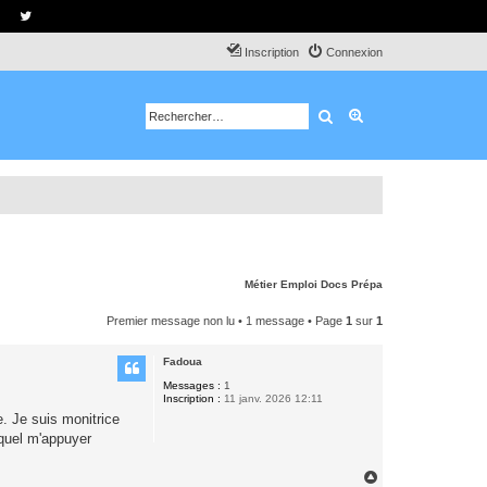
Inscription
Connexion
Rechercher
Recherche avancé
Métier
Emploi
Docs
Prépa
Premier message non lu
• 1 message • Page
1
sur
1
Fadoua
Messages :
1
Inscription :
11 janv. 2026 12:11
e. Je suis monitrice
equel m'appuyer
H