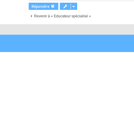
o
n
Répondre
l
u
Revenir à « Educateur spécialisé »