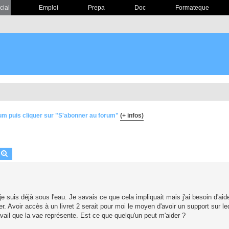
cial
Emploi
Prepa
Doc
Formateque
um puis cliquer sur "S'abonner au forum"
(+ infos)
echercher
Recherche avancée
 suis déjà sous l'eau. Je savais ce que cela impliquait mais j'ai besoin d'aid
r. Avoir accès à un livret 2 serait pour moi le moyen d'avoir un support sur l
vail que la vae représente. Est ce que quelqu'un peut m'aider ?