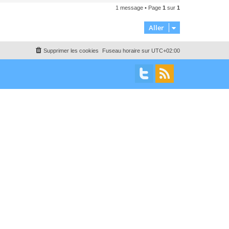
a
1 message • Page
1
sur
1
u
t
Aller
Supprimer les cookies
Fuseau horaire sur
UTC+02:00