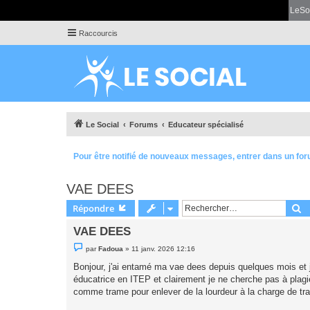
LeSo
Raccourcis
Le Social
Forums
Educateur spécialisé
Pour être notifié de nouveaux messages, entrer dans un for
VAE DEES
R
Répondre
VAE DEES
M
par
Fadoua
»
11 janv. 2026 12:16
e
s
Bonjour, j'ai entamé ma vae dees depuis quelques mois et je
s
éducatrice en ITEP et clairement je ne cherche pas à plagie
a
g
comme trame pour enlever de la lourdeur à la charge de tra
e
n