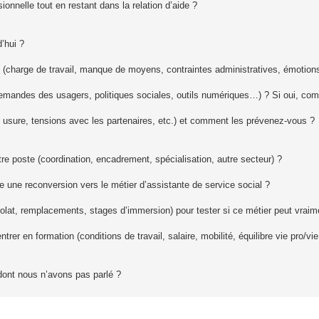
nnelle tout en restant dans la relation d’aide ?
’hui ?
ez (charge de travail, manque de moyens, contraintes administratives, émotio
emandes des usagers, politiques sociales, outils numériques…) ? Si oui, co
 usure, tensions avec les partenaires, etc.) et comment les prévenez‑vous ?
tre poste (coordination, encadrement, spécialisation, autre secteur) ?
 une reconversion vers le métier d’assistante de service social ?
at, remplacements, stages d’immersion) pour tester si ce métier peut vraim
trer en formation (conditions de travail, salaire, mobilité, équilibre vie pro/vi
 dont nous n’avons pas parlé ?