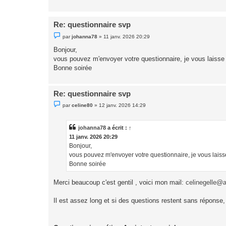
o
n
l
u
Re: questionnaire svp
M
par
johanna78
»
11 janv. 2026 20:29
e
s
Bonjour,
s
vous pouvez m'envoyer votre questionnaire, je vous laisse
a
g
Bonne soirée
e
n
o
n
Re: questionnaire svp
l
u
M
par
celine80
»
12 janv. 2026 14:29
e
s
s
a
johanna78
a écrit :
↑
g
11 janv. 2026 20:29
e
n
Bonjour,
o
vous pouvez m'envoyer votre questionnaire, je vous laiss
n
l
Bonne soirée
u
Merci beaucoup c'est gentil , voici mon mail:
celinegelle@
Il est assez long et si des questions restent sans réponse,