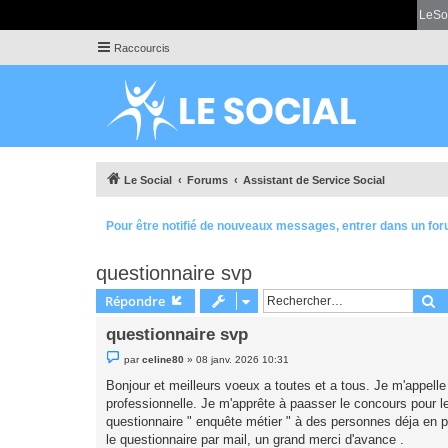
LeSo
Raccourcis
Le Social
Forums
Assistant de Service Social
Pour être notifié de nouveaux messages, entrer dans un for
questionnaire svp
R
Répondre
questionnaire svp
M
par
celine80
»
08 janv. 2026 10:31
e
s
Bonjour et meilleurs voeux a toutes et a tous. Je m'appell
s
professionnelle. Je m'apprête à paasser le concours pour le 
a
g
questionnaire " enquête métier " à des personnes déja en po
e
le questionnaire par mail, un grand merci d'avance .
n