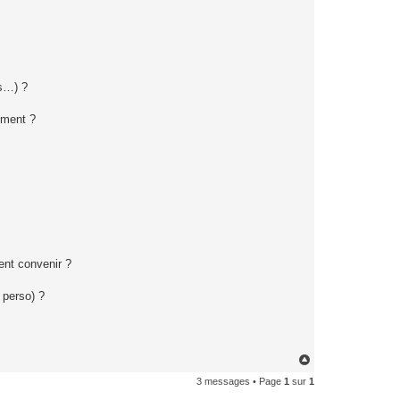
ns…) ?
mment ?
ent convenir ?
e perso) ?
H
a
3 messages • Page
1
sur
1
u
t