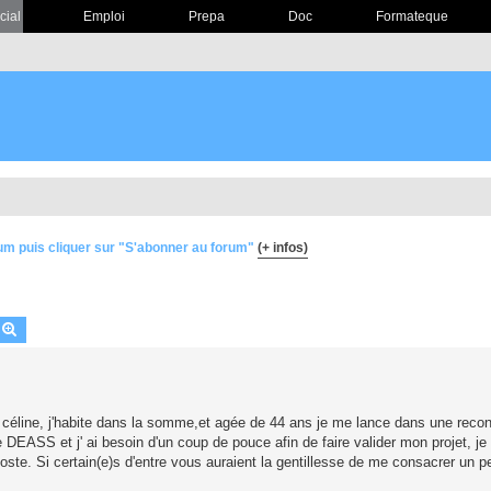
cial
Emploi
Prepa
Doc
Formateque
um puis cliquer sur "S'abonner au forum"
(+ infos)
echercher
Recherche avancée
e céline, j'habite dans la somme,et agée de 44 ans je me lance dans une reco
DEASS et j' ai besoin d'un coup de pouce afin de faire valider mon projet, je 
ste. Si certain(e)s d'entre vous auraient la gentillesse de me consacrer un p