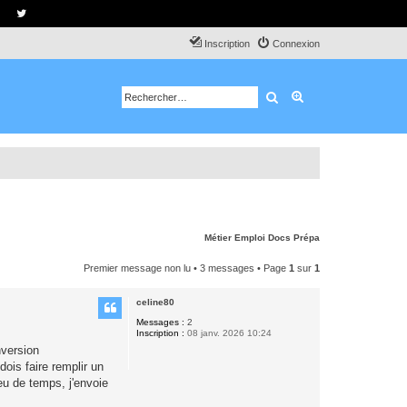
Inscription
Connexion
Rechercher
Recherche avancé
Métier
Emploi
Docs
Prépa
Premier message non lu
• 3 messages • Page
1
sur
1
celine80
Messages :
2
Inscription :
08 janv. 2026 10:24
nversion
dois faire remplir un
eu de temps, j'envoie