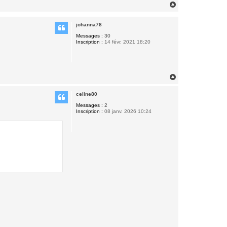
H
a
u
johanna78
t
Messages :
30
Inscription :
14 févr. 2021 18:20
H
a
u
celine80
t
Messages :
2
Inscription :
08 janv. 2026 10:24