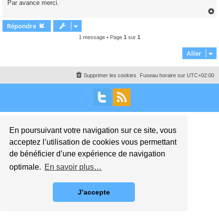
Par avance merci.
n
o
n
l
Répondre
u
t
1 message • Page
1
sur
1
Aller
Supprimer les cookies
Fuseau horaire sur
UTC+02:00
En poursuivant votre navigation sur ce site, vous
acceptez l’utilisation de cookies vous permettant
de bénéficier d’une expérience de navigation
optimale.
En savoir plus…
J’accepte