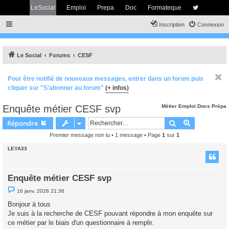
LeSocial
Emploi
Prepa
Doc
Formateque
Inscription
Connexion
Le Social
Forums
CESF
Pour être notifié de nouveaux messages, entrer dans un forum puis
cliquer sur "S'abonner au forum"
(+ infos)
Enquête métier CESF svp
Métier
Emploi
Docs
Prépa
Rechercher
Recherche 
Répondre
Premier message non lu
• 1 message • Page
1
sur
1
LEYA33
Enquête métier CESF svp
M
16 janv. 2026 21:36
e
s
Bonjour à tous
s
Je suis à la recherche de CESF pouvant répondre à mon enquête sur
a
g
ce métier par le biais d'un questionnaire à remplir.
e