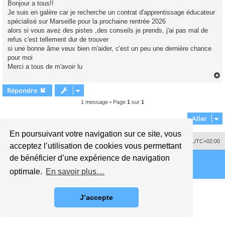
Bonjour a tous!!
s
Je suis en galère car je recherche un contrat d'apprentissage éducateur
a
g
spécialisé sur Marseille pour la prochaine rentrée 2026
e
alors si vous avez des pistes ,des conseils je prends, j'ai pas mal de
n
o
refus c'est tellement dur de trouver
n
si une bonne âme veux bien m'aider, c'est un peu une dernière chance
l
u
pour moi
Merci a tous de m'avoir lu
Répondre
t
1 message • Page
1
sur
1
Aller
En poursuivant votre navigation sur ce site, vous
Supprimer les cookies
Fuseau horaire sur
UTC+02:00
acceptez l’utilisation de cookies vous permettant
de bénéficier d’une expérience de navigation
optimale.
En savoir plus…
J’accepte