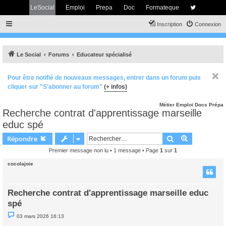
LeSocial
Emploi
Prepa
Doc
Formateque
Inscription
Connexion
Le Social
Forums
Educateur spécialisé
Pour être notifié de nouveaux messages, entrer dans un forum puis
cliquer sur "S'abonner au forum"
(+ infos)
Métier
Emploi
Docs
Prépa
Recherche contrat d'apprentissage marseille
educ spé
Rechercher
Recherche 
Répondre
Premier message non lu
• 1 message • Page
1
sur
1
cocolajoie
Recherche contrat d'apprentissage marseille educ
spé
M
03 mars 2026 16:13
e
s