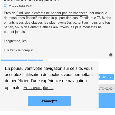
M
23 mars 2026 15:01
e
s
Près de
5 millions d’enfants ne partent pas en vacances
, par manque
s
de ressources financières dans la plupart des cas. Tandis que 73 % des
a
g
enfants issus des classes les plus favorisées partent au moins une fois
e
par an, 56 % des enfants affiliés aux foyers les plus modestes ne
n
o
partent jamais.
n
l
u
Longtemps, les...
Lire l'article complet ...
Répondre
t
En poursuivant votre navigation sur ce site, vous
1 message • Page
1
sur
1
acceptez l’utilisation de cookies vous permettant
Aller
de bénéficier d’une expérience de navigation
optimale.
En savoir plus…
Supprimer les cookies
Fuseau horaire sur
UTC+02:00
J’accepte