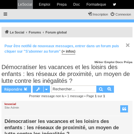
LeSocial
Emploi
Prepa
Doc
Formateque
Inscription
Connexion
Le Social
Forums
Forum global
Pour être notifié de nouveaux messages, entrer dans un forum puis
cliquer sur "S'abonner au forum"
(+ infos)
Métier
Emploi
Docs
Prépa
Démocratiser les vacances et les loisirs des
enfants : les réseaux de proximité, un moyen de
lutte contre les inégalités ?
Rechercher
Recherche 
Répondre
Premier message non lu
• 1 message • Page
1
sur
1
lesocial
Site Admin
Démocratiser les vacances et les loisirs des
enfants : les réseaux de proximité, un moyen de
lutte contre les inégalités ?