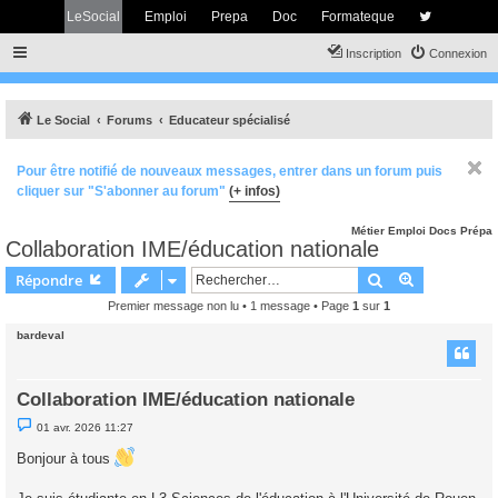
LeSocial
Emploi
Prepa
Doc
Formateque
Inscription
Connexion
Le Social
Forums
Educateur spécialisé
Pour être notifié de nouveaux messages, entrer dans un forum puis
cliquer sur "S'abonner au forum"
(+ infos)
Métier
Emploi
Docs
Prépa
Collaboration IME/éducation nationale
Rechercher
Recherche 
Répondre
Premier message non lu
• 1 message • Page
1
sur
1
bardeval
Collaboration IME/éducation nationale
M
01 avr. 2026 11:27
e
s
Bonjour à tous
s
a
g