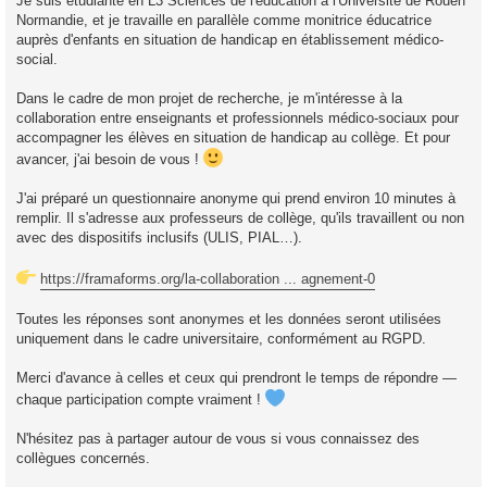
Je suis étudiante en L3 Sciences de l'éducation à l'Université de Rouen
e
n
Normandie, et je travaille en parallèle comme monitrice éducatrice
o
auprès d'enfants en situation de handicap en établissement médico-
n
l
social.
u
Dans le cadre de mon projet de recherche, je m'intéresse à la
collaboration entre enseignants et professionnels médico-sociaux pour
accompagner les élèves en situation de handicap au collège. Et pour
avancer, j'ai besoin de vous !
J'ai préparé un questionnaire anonyme qui prend environ 10 minutes à
remplir. Il s'adresse aux professeurs de collège, qu'ils travaillent ou non
avec des dispositifs inclusifs (ULIS, PIAL…).
https://framaforms.org/la-collaboration ... agnement-0
Toutes les réponses sont anonymes et les données seront utilisées
uniquement dans le cadre universitaire, conformément au RGPD.
Merci d'avance à celles et ceux qui prendront le temps de répondre —
chaque participation compte vraiment !
N'hésitez pas à partager autour de vous si vous connaissez des
collègues concernés.