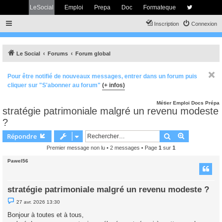
LeSocial
Emploi
Prepa
Doc
Formateque
Inscription
Connexion
Le Social
Forums
Forum global
Pour être notifié de nouveaux messages, entrer dans un forum puis
cliquer sur "S'abonner au forum"
(+ infos)
Métier
Emploi
Docs
Prépa
stratégie patrimoniale malgré un revenu modeste
?
Rechercher
Recherche 
Répondre
Premier message non lu
• 2 messages • Page
1
sur
1
Pawel56
stratégie patrimoniale malgré un revenu modeste ?
M
27 avr. 2026 13:30
e
s
Bonjour à toutes et à tous,
s