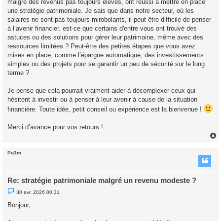
malgré des revenus pas toujours élevés, ont réussi à mettre en place
a
g
une stratégie patrimoniale. Je sais que dans notre secteur, où les
e
salaires ne sont pas toujours mirobolants, il peut être difficile de penser
n
o
à l’avenir financier. est-ce que certains d'entre vous ont trouvé des
n
astuces ou des solutions pour gérer leur patrimoine, même avec des
l
u
ressources limitées ? Peut-être des petites étapes que vous avez
mises en place, comme l’épargne automatique, des investissements
simples ou des projets pour se garantir un peu de sécurité sur le long
terme ?
Je pense que cela pourrait vraiment aider à décomplexer ceux qui
hésitent à investir ou à penser à leur avenir à cause de la situation
financière. Toute idée, petit conseil ou expérience est la bienvenue !
Merci d’avance pour vos retours !
Po3m
t
Re: stratégie patrimoniale malgré un revenu modeste ?
M
30 avr. 2026 00:31
e
s
Bonjour,
s
a
g