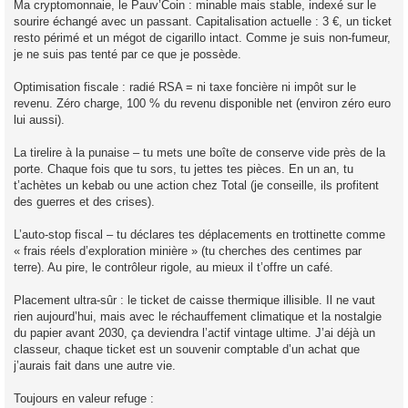
Ma cryptomonnaie, le Pauv’Coin : minable mais stable, indexé sur le
sourire échangé avec un passant. Capitalisation actuelle : 3 €, un ticket
resto périmé et un mégot de cigarillo intact. Comme je suis non-fumeur,
je ne suis pas tenté par ce que je possède.
Optimisation fiscale : radié RSA = ni taxe foncière ni impôt sur le
revenu. Zéro charge, 100 % du revenu disponible net (environ zéro euro
lui aussi).
La tirelire à la punaise – tu mets une boîte de conserve vide près de la
porte. Chaque fois que tu sors, tu jettes tes pièces. En un an, tu
t’achètes un kebab ou une action chez Total (je conseille, ils profitent
des guerres et des crises).
L’auto-stop fiscal – tu déclares tes déplacements en trottinette comme
« frais réels d’exploration minière » (tu cherches des centimes par
terre). Au pire, le contrôleur rigole, au mieux il t’offre un café.
Placement ultra-sûr : le ticket de caisse thermique illisible. Il ne vaut
rien aujourd’hui, mais avec le réchauffement climatique et la nostalgie
du papier avant 2030, ça deviendra l’actif vintage ultime. J’ai déjà un
classeur, chaque ticket est un souvenir comptable d’un achat que
j’aurais fait dans une autre vie.
Toujours en valeur refuge :