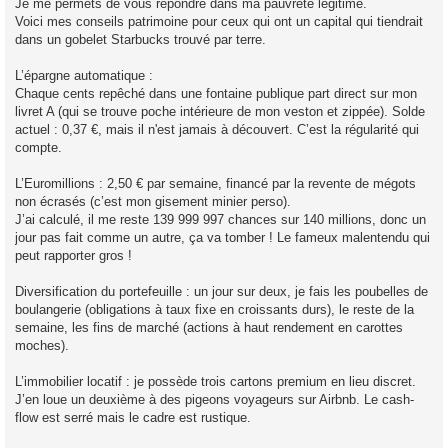
Je me permets de vous répondre dans ma pauvreté légitime.
e
Voici mes conseils patrimoine pour ceux qui ont un capital qui tiendrait
n
o
dans un gobelet Starbucks trouvé par terre.
n
l
u
L’épargne automatique :
Chaque cents repêché dans une fontaine publique part direct sur mon
livret A (qui se trouve poche intérieure de mon veston et zippée). Solde
actuel : 0,37 €, mais il n'est jamais à découvert. C’est la régularité qui
compte.
L’Euromillions : 2,50 € par semaine, financé par la revente de mégots
non écrasés (c’est mon gisement minier perso).
J’ai calculé, il me reste 139 999 997 chances sur 140 millions, donc un
jour pas fait comme un autre, ça va tomber ! Le fameux malentendu qui
peut rapporter gros !
Diversification du portefeuille : un jour sur deux, je fais les poubelles de
boulangerie (obligations à taux fixe en croissants durs), le reste de la
semaine, les fins de marché (actions à haut rendement en carottes
moches).
L’immobilier locatif : je possède trois cartons premium en lieu discret.
J’en loue un deuxième à des pigeons voyageurs sur Airbnb. Le cash-
flow est serré mais le cadre est rustique.