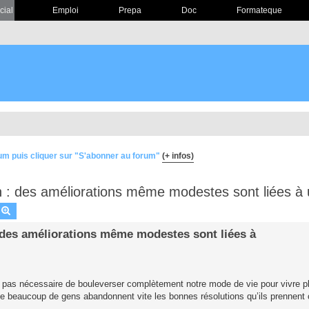
cial
Emploi
Prepa
Doc
Formateque
um puis cliquer sur "S'abonner au forum"
(+ infos)
n : des améliorations même modestes sont liées à u
echercher
Recherche avancée
: des améliorations même modestes sont liées à
 pas nécessaire de bouleverser complètement notre mode de vie pour vivre p
ue beaucoup de gens abandonnent vite les bonnes résolutions qu’ils prennent 