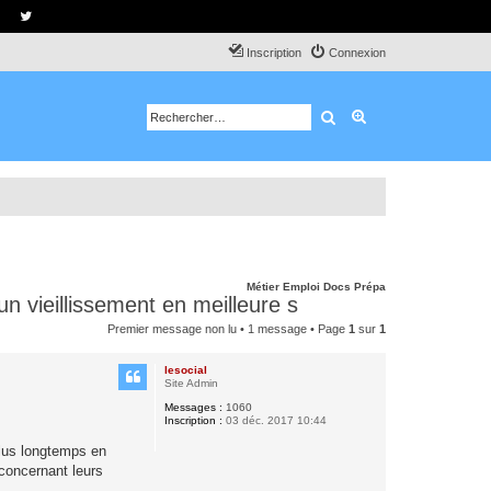
Inscription
Connexion
Rechercher
Recherche avancé
Métier
Emploi
Docs
Prépa
n vieillissement en meilleure s
Premier message non lu
• 1 message • Page
1
sur
1
lesocial
Site Admin
Messages :
1060
Inscription :
03 déc. 2017 10:44
lus longtemps en
concernant leurs