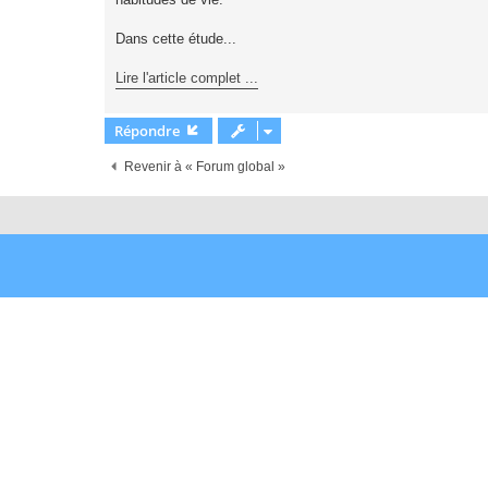
e
n
o
Dans cette étude...
n
l
u
Lire l'article complet ...
Répondre
Revenir à « Forum global »