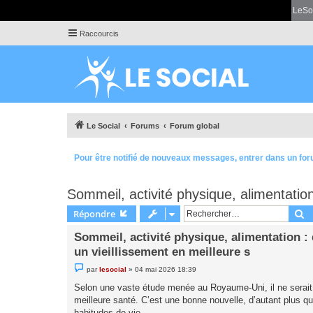
LeSo
Raccourcis
Le Social
Forums
Forum global
Pour être notifié de nouveaux messages, entrer dans un for
Sommeil, activité physique, alimentatio
R
Répondre
Sommeil, activité physique, alimentation 
un vieillissement en meilleure s
M
par
lesocial
»
04 mai 2026 18:39
e
s
Selon une vaste étude menée au Royaume-Uni, il ne serait
s
meilleure santé. C’est une bonne nouvelle, d’autant plus q
a
g
habitudes de vie.