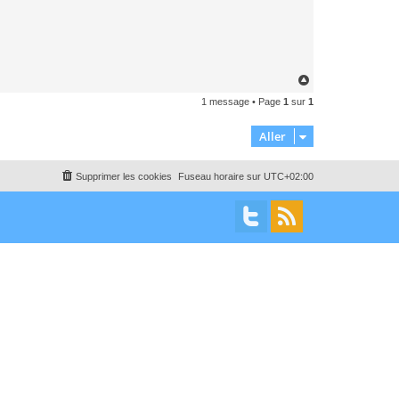
H
a
1 message • Page
1
sur
1
u
t
Aller
Supprimer les cookies
Fuseau horaire sur
UTC+02:00