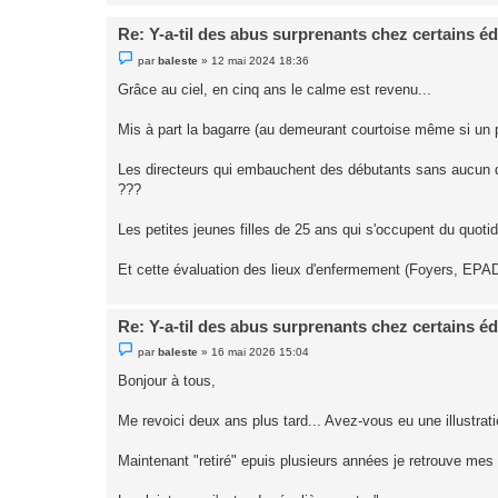
o
n
l
Re: Y-a-til des abus surprenants chez certains é
u
M
par
baleste
»
12 mai 2024 18:36
e
s
Grâce au ciel, en cinq ans le calme est revenu...
s
a
g
Mis à part la bagarre (au demeurant courtoise même si un 
e
n
o
Les directeurs qui embauchent des débutants sans aucun qualif
n
???
l
u
Les petites jeunes filles de 25 ans qui s'occupent du quoti
Et cette évaluation des lieux d'enfermement (Foyers, EPAD
Re: Y-a-til des abus surprenants chez certains é
M
par
baleste
»
16 mai 2026 15:04
e
s
Bonjour à tous,
s
a
g
Me revoici deux ans plus tard... Avez-vous eu une illustrati
e
n
o
Maintenant "retiré" epuis plusieurs années je retrouve me
n
l
u