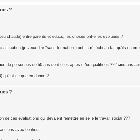
ducs ?
peu chaude) entre parents et éducs, les choses ont-elles évoluées ?
ication (je veux dire "sans formation") ont-ils réfléchi au fait qu'ils enterren
dien de personnes de 50 ans sont-elles aptes et/ou qualifiées ??? cinq ans ap
) qu'est-ce que ça donne ?
ducs ?
on de ces évaluations qui devaient remettre en selle le travail social ???
s anciens avec bonheur.