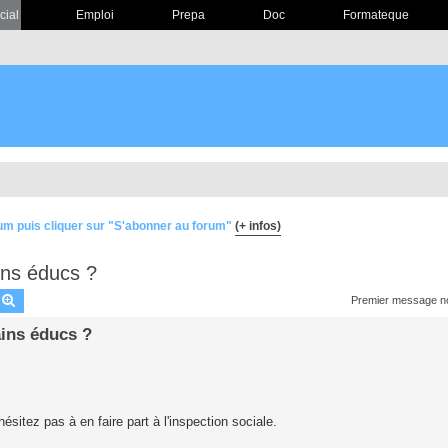
cial
Emploi
Prepa
Doc
Formateque
um puis cliquer sur "S'abonner au forum"
(+ infos)
ins éducs ?
echercher
Recherche avancée
Premier message no
ains éducs ?
ésitez pas à en faire part à l'inspection sociale.