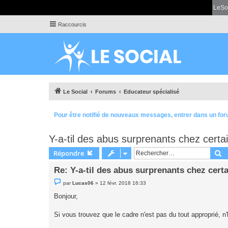
LeSo
Raccourcis
Le Social
Forums
Educateur spécialisé
Pour être notifié de nouveaux messages, entrer dans un for
Y-a-til des abus surprenants chez certa
R
Répondre
Re: Y-a-til des abus surprenants chez cert
M
par
Lucas06
»
12 févr. 2018 16:33
e
s
Bonjour,
s
a
g
Si vous trouvez que le cadre n'est pas du tout approprié, n'h
e
n