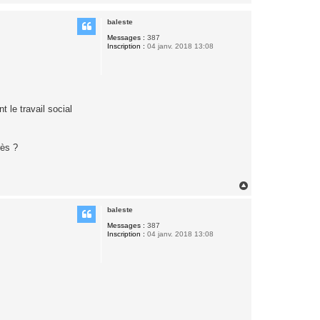
a
u
baleste
t
Messages :
387
Inscription :
04 janv. 2018 13:08
t le travail social
rès ?
H
a
u
baleste
t
Messages :
387
Inscription :
04 janv. 2018 13:08