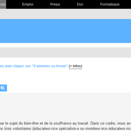
cial
Emploi
Prepa
Doc
Formateque
um puis cliquer sur "S'abonner au forum"
(+ infos)
echercher
Recherche avancée
le sujet du bien-être et de la souffrance au travail. Dans ce cadre, nous av
s trois volontaires (éducateur·rice spécialisé·e ou moniteur·rice éducateur·ric