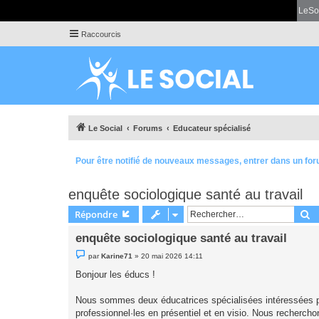
LeSo
Raccourcis
Le Social
Forums
Educateur spécialisé
Pour être notifié de nouveaux messages, entrer dans un for
enquête sociologique santé au travail
R
Répondre
enquête sociologique santé au travail
M
par
Karine71
»
20 mai 2026 14:11
e
s
Bonjour les éducs !
s
a
g
Nous sommes deux éducatrices spécialisées intéressées par 
e
professionnel·les en présentiel et en visio. Nous recherchon
n