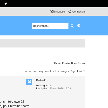
Inscription
Connexion
Rechercher
Recherche avancé
Métier
Emploi
Docs
Prépa
Premier message non lu
• 1 message • Page
1
sur
1
Karine71
Messages :
1
Inscription :
20 mai 2026 13:53
ons interviewé 22
e) pour terminer notre