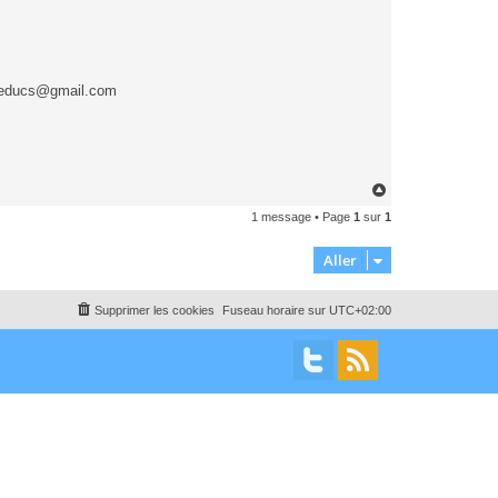
seducs@gmail.com
H
a
1 message • Page
1
sur
1
u
t
Aller
Supprimer les cookies
Fuseau horaire sur
UTC+02:00