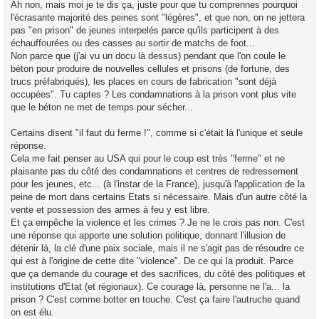
Ah non, mais moi je te dis ça, juste pour que tu comprennes pourquoi
l'écrasante majorité des peines sont "légères", et que non, on ne jettera
pas "en prison" de jeunes interpelés parce qu'ils participent à des
échauffourées ou des casses au sortir de matchs de foot...
Non parce que (j'ai vu un docu là dessus) pendant que l'on coule le
béton pour produire de nouvelles cellules et prisons (de fortune, des
trucs préfabriqués), les places en cours de fabrication "sont déjà
occupées". Tu captes ? Les condamnations à la prison vont plus vite
que le béton ne met de temps pour sécher...
Certains disent "il faut du ferme !", comme si c'était là l'unique et seule
réponse.
Cela me fait penser au USA qui pour le coup est très "ferme" et ne
plaisante pas du côté des condamnations et centres de redressement
pour les jeunes, etc... (à l'instar de la France), jusqu'à l'application de la
peine de mort dans certains Etats si nécessaire. Mais d'un autre côté la
vente et possession des armes à feu y est libre.
Et ça empêche la violence et les crimes ? Je ne le crois pas non. C'est
une réponse qui apporte une solution politique, donnant l'illusion de
détenir là, la clé d'une paix sociale, mais il ne s'agit pas de résoudre ce
qui est à l'origine de cette dite "violence". De ce qui la produit. Parce
que ça demande du courage et des sacrifices, du côté des politiques et
institutions d'Etat (et régionaux). Ce courage là, personne ne l'a... la
prison ? C'est comme botter en touche. C'est ça faire l'autruche quand
on est élu.