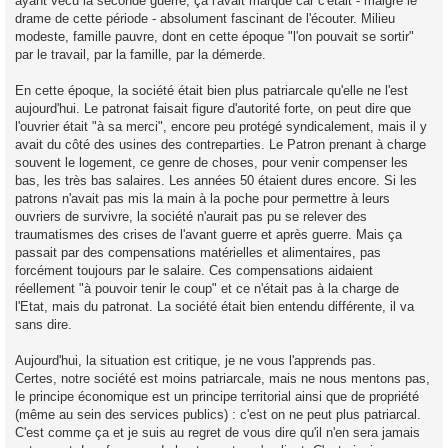
ayant vécu la seconde guerre, ça l'avait marqué car c'était - malgré le
drame de cette période - absolument fascinant de l'écouter. Milieu
modeste, famille pauvre, dont en cette époque "l'on pouvait se sortir"
par le travail, par la famille, par la démerde.
En cette époque, la société était bien plus patriarcale qu'elle ne l'est
aujourd'hui. Le patronat faisait figure d'autorité forte, on peut dire que
l'ouvrier était "à sa merci", encore peu protégé syndicalement, mais il y
avait du côté des usines des contreparties. Le Patron prenant à charge
souvent le logement, ce genre de choses, pour venir compenser les
bas, les très bas salaires. Les années 50 étaient dures encore. Si les
patrons n'avait pas mis la main à la poche pour permettre à leurs
ouvriers de survivre, la société n'aurait pas pu se relever des
traumatismes des crises de l'avant guerre et après guerre. Mais ça
passait par des compensations matérielles et alimentaires, pas
forcément toujours par le salaire. Ces compensations aidaient
réellement "à pouvoir tenir le coup" et ce n'était pas à la charge de
l'Etat, mais du patronat. La société était bien entendu différente, il va
sans dire.
Aujourd'hui, la situation est critique, je ne vous l'apprends pas.
Certes, notre société est moins patriarcale, mais ne nous mentons pas,
le principe économique est un principe territorial ainsi que de propriété
(même au sein des services publics) : c'est on ne peut plus patriarcal.
C'est comme ça et je suis au regret de vous dire qu'il n'en sera jamais