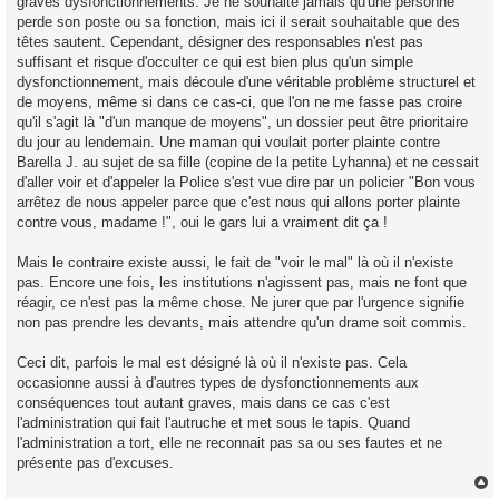
graves dysfonctionnements. Je ne souhaite jamais qu'une personne
perde son poste ou sa fonction, mais ici il serait souhaitable que des
têtes sautent. Cependant, désigner des responsables n'est pas
suffisant et risque d'occulter ce qui est bien plus qu'un simple
dysfonctionnement, mais découle d'une véritable problème structurel et
de moyens, même si dans ce cas-ci, que l'on ne me fasse pas croire
qu'il s'agit là "d'un manque de moyens", un dossier peut être prioritaire
du jour au lendemain. Une maman qui voulait porter plainte contre
Barella J. au sujet de sa fille (copine de la petite Lyhanna) et ne cessait
d'aller voir et d'appeler la Police s'est vue dire par un policier "Bon vous
arrêtez de nous appeler parce que c'est nous qui allons porter plainte
contre vous, madame !", oui le gars lui a vraiment dit ça !
Mais le contraire existe aussi, le fait de "voir le mal" là où il n'existe
pas. Encore une fois, les institutions n'agissent pas, mais ne font que
réagir, ce n'est pas la même chose. Ne jurer que par l'urgence signifie
non pas prendre les devants, mais attendre qu'un drame soit commis.
Ceci dit, parfois le mal est désigné là où il n'existe pas. Cela
occasionne aussi à d'autres types de dysfonctionnements aux
conséquences tout autant graves, mais dans ce cas c'est
l'administration qui fait l'autruche et met sous le tapis. Quand
l'administration a tort, elle ne reconnait pas sa ou ses fautes et ne
présente pas d'excuses.