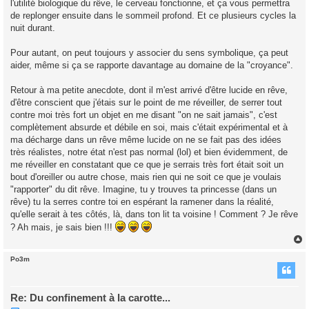
l'utilité biologique du rêve, le cerveau fonctionne, et ça vous permettra
de replonger ensuite dans le sommeil profond. Et ce plusieurs cycles la
nuit durant.
Pour autant, on peut toujours y associer du sens symbolique, ça peut
aider, même si ça se rapporte davantage au domaine de la "croyance".
Retour à ma petite anecdote, dont il m'est arrivé d'être lucide en rêve,
d'être conscient que j'étais sur le point de me réveiller, de serrer tout
contre moi très fort un objet en me disant "on ne sait jamais", c'est
complètement absurde et débile en soi, mais c'était expérimental et à
ma décharge dans un rêve même lucide on ne se fait pas des idées
très réalistes, notre état n'est pas normal (lol) et bien évidemment, de
me réveiller en constatant que ce que je serrais très fort était soit un
bout d'oreiller ou autre chose, mais rien qui ne soit ce que je voulais
"rapporter" du dit rêve. Imagine, tu y trouves ta princesse (dans un
rêve) tu la serres contre toi en espérant la ramener dans la réalité,
qu'elle serait à tes côtés, là, dans ton lit ta voisine ! Comment ? Je rêve
? Ah mais, je sais bien !!!
Po3m
t
Re: Du confinement à la carotte...