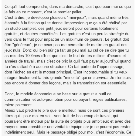
Ce qu'il faut comprendre, dans ma démarche, c'est que pour moi ce que
je fais en ce moment, c'est le premier palier.
C'est à dire, je développe plusieurs "mini-jeux", mais quand même très
élaborés à la finition qui te donne l'impression que ça a été réalisé par
un studio complet, ces petit jeux seront pour certains totalement
gratuits, et d'autres monétisés. Les gratuits c'est un peu la stratégie du
vers dans le fruit pour impacter un maximum de joueurs. Le gratuit doit
être "généreux", je ne peux pas me permettre de mettre en gratuit des
jeux nuls. Donc oui bien sûr ça fait un peu mal au cul de se dire que tu
as mis des 100ènes d'h et que c'est le fruit de tes milliers d'heures et
années de travail, mais c'est ce prix là qu'il faut payer aujourd'hui quand
tu n'es rattaché à aucune structure. Ca fait partie de l'apprentissage,
dont l'échec en est le moteur principal. C'est incontournable si tu veux
intégrer finalement la très grande "minorité" qui en survivra. Je n'en suis
pas encore à donner des leçons, mais la transmission est essentielle.
Donc, le modèle économique se base sur le gratuit > outil de
communication et auto-promotion pour du payant, régies publicitaires,
micro-paiement.
Mieux vaut prédire le pire que le meilleur, mais ce sont ces premiers
titres qui - pour moi en soi - sont fruit de beaucoup de travail, qui
pourraient être moteur par la suite de projets plus ambitieux et avec des
moyens pour constituer une véritable équipe car je ne pourrai pas rester
indéfiniment seul. Mais le passage obligé pour moi, c'est l'économie. Ce