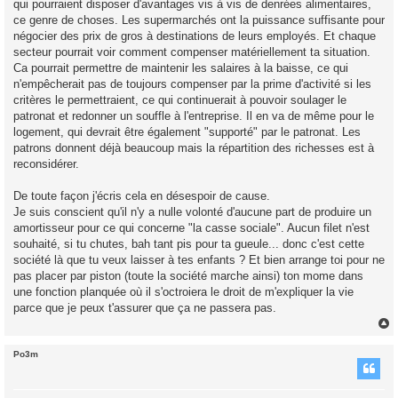
qui pourraient disposer d'avantages vis à vis de denrées alimentaires,
ce genre de choses. Les supermarchés ont la puissance suffisante pour
négocier des prix de gros à destinations de leurs employés. Et chaque
secteur pourrait voir comment compenser matériellement ta situation.
Ca pourrait permettre de maintenir les salaires à la baisse, ce qui
n'empêcherait pas de toujours compenser par la prime d'activité si les
critères le permettraient, ce qui continuerait à pouvoir soulager le
patronat et redonner un souffle à l'entreprise. Il en va de même pour le
logement, qui devrait être également "supporté" par le patronat. Les
patrons donnent déjà beaucoup mais la répartition des richesses est à
reconsidérer.
De toute façon j'écris cela en désespoir de cause.
Je suis conscient qu'il n'y a nulle volonté d'aucune part de produire un
amortisseur pour ce qui concerne "la casse sociale". Aucun filet n'est
souhaité, si tu chutes, bah tant pis pour ta gueule... donc c'est cette
société là que tu veux laisser à tes enfants ? Et bien arrange toi pour ne
pas placer par piston (toute la société marche ainsi) ton mome dans
une fonction planquée où il s'octroiera le droit de m'expliquer la vie
parce que je peux t'assurer que ça ne passera pas.
Po3m
t