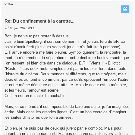
Po3m
t
Re: Du confinement à la carotte...
M
06 juin 2026 03:15
e
s
Bon, je ne veux pas rester là dessus.
s
J'aime bien Spielberg, il sort son dernier film et je suis féru de SF, au
a
g
point d'avoir écrit plusieurs scenarii (que je n'ai fait lire à personne).
e
E.T arrive encore à me faire pleurer. Symboliquement, la rencontre, la
n
o
mort, la résurrection, la séparation et cette déchirure bouleversante que
n
l'on ressent, si bien dite dans ce dialogue, E.T : "Viens !" - Elliott :
l
u
"Reste..." ces deux mots simples sont parmi les plus forts dans toute
l'histoire du cinéma. Deux mondes si différents, que tout sépare, mais
deux êtres au fond si communs, par ce qu'ils éprouvent l'un pour l'autre
et cette même déchirure qui les attriste. Mais le coeur est la mémoire,
et les fleurs, l'amour est éternel.
Ce film est un miracle. Intouchable.
Mais, et ce même s'il est impossible de faire une suite, je l'ai imaginée,
écrite. Mais dans les grandes lignes. C'est un bon exercice d'imaginer
les suites d'histoires que l'on a aimées.
Et bien, je ne suis pas de ceux qui jurent par le complot. Mais pour
autant ça ne signifie pas qu'il n'y a pas de la vie dans l'univers, ailleurs