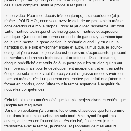
des sujets complets, mais le propos n'est pas là.
Le jeu vidéo. Pour moi, depuis très longtemps, cela représente (et je
répète : POUR MOI, donc vous avez le droit de ne pas avoir la même
considération que moi à propos), donc le jeu-vidéo représente l'art total.
Entre maîtrise technique et technologique, et maîtrise et expression
artistique. Que ce soit en termes de code, de gameplay, la mécanique
de jeu elle-même, le game-design, le scénario quand il y en a un, la
narration qu'elle soit environnementale et autre, la musique, le sound-
design et j'en passe. Le jeu-vidéo est un prisme d'expressivité qui réunit
de nombreux domaines techniques et artistiques. Dans l'industrie,
chaque spécificité est attribuée à un poste pour les studios qui en ont
les moyens, mais pour le développement indépendant et en très petite
équipe ou solo, mieux vaut être polyvalent et grosso-modo, savoir tout
faire soi-même : c'est un peu mon cas, motivé par le fait que j'aime me
former en continu, donc j'aime tout le temps apprendre à acquérir de
nouvelles compétences.
Cela fait plusieurs années déjà que j'empile projets divers et variés, que
j'empile les maquettes.
Dans mon évolution j'ai commis les erreurs classiques que l'on commet
tous dans le domaine surtout en solo indé. Mais ayant l'esprit très
ouvert, et le sens de l'autocritique très aiguisé, finalement je me
transforme avec le temps, je change, et j'apprends de mes erreurs.