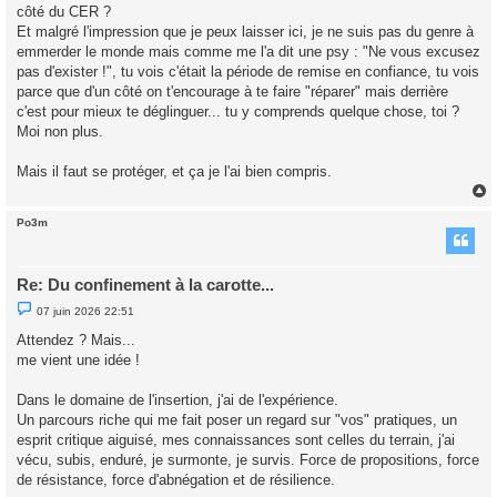
côté du CER ?
Et malgré l'impression que je peux laisser ici, je ne suis pas du genre à
emmerder le monde mais comme me l'a dit une psy : "Ne vous excusez
pas d'exister !", tu vois c'était la période de remise en confiance, tu vois
parce que d'un côté on t'encourage à te faire "réparer" mais derrière
c'est pour mieux te déglinguer... tu y comprends quelque chose, toi ?
Moi non plus.
Mais il faut se protéger, et ça je l'ai bien compris.
Po3m
t
Re: Du confinement à la carotte...
M
07 juin 2026 22:51
e
s
Attendez ? Mais...
s
me vient une idée !
a
g
e
Dans le domaine de l'insertion, j'ai de l'expérience.
n
o
Un parcours riche qui me fait poser un regard sur "vos" pratiques, un
n
esprit critique aiguisé, mes connaissances sont celles du terrain, j'ai
l
u
vécu, subis, enduré, je surmonte, je survis. Force de propositions, force
de résistance, force d'abnégation et de résilience.