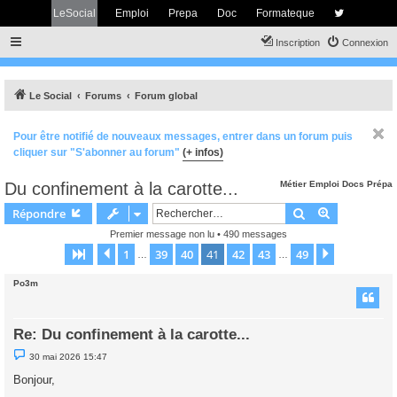
LeSocial
Emploi
Prepa
Doc
Formateque
Inscription
Connexion
Le Social
Forums
Forum global
Pour être notifié de nouveaux messages, entrer dans un forum puis
cliquer sur "S'abonner au forum"
(+ infos)
Du confinement à la carotte...
Métier
Emploi
Docs
Prépa
Rechercher
Recherche 
Répondre
Premier message non lu
• 490 messages
1
39
40
41
42
43
49
Page
41
Précédent
sur
49
Suivant
…
…
Po3m
Re: Du confinement à la carotte...
M
30 mai 2026 15:47
e
s
Bonjour,
s
a