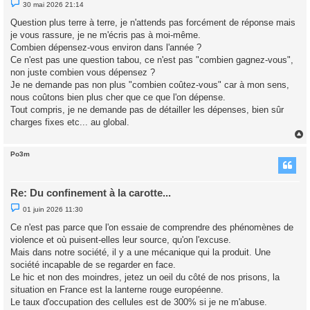
M
30 mai 2026 21:14
e
s
Question plus terre à terre, je n'attends pas forcément de réponse mais
s
je vous rassure, je ne m'écris pas à moi-même.
a
g
Combien dépensez-vous environ dans l'année ?
e
Ce n'est pas une question tabou, ce n'est pas "combien gagnez-vous",
n
o
non juste combien vous dépensez ?
n
Je ne demande pas non plus "combien coûtez-vous" car à mon sens,
l
u
nous coûtons bien plus cher que ce que l'on dépense.
Tout compris, je ne demande pas de détailler les dépenses, bien sûr
charges fixes etc... au global.
Po3m
t
Re: Du confinement à la carotte...
M
01 juin 2026 11:30
e
s
Ce n'est pas parce que l'on essaie de comprendre des phénomènes de
s
violence et où puisent-elles leur source, qu'on l'excuse.
a
g
Mais dans notre société, il y a une mécanique qui la produit. Une
e
société incapable de se regarder en face.
n
o
Le hic et non des moindres, jetez un oeil du côté de nos prisons, la
n
situation en France est la lanterne rouge européenne.
l
u
Le taux d'occupation des cellules est de 300% si je ne m'abuse.