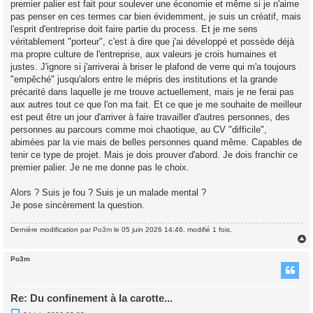
premier palier est fait pour soulever une économie et même si je n'aime
pas penser en ces termes car bien évidemment, je suis un créatif, mais
l'esprit d'entreprise doit faire partie du process. Et je me sens
véritablement "porteur", c'est à dire que j'ai développé et possède déjà
ma propre culture de l'entreprise, aux valeurs je crois humaines et
justes. J'ignore si j'arriverai à briser le plafond de verre qui m'a toujours
"empêché" jusqu'alors entre le mépris des institutions et la grande
précarité dans laquelle je me trouve actuellement, mais je ne ferai pas
aux autres tout ce que l'on ma fait. Et ce que je me souhaite de meilleur
est peut être un jour d'arriver à faire travailler d'autres personnes, des
personnes au parcours comme moi chaotique, au CV "difficile",
abimées par la vie mais de belles personnes quand même. Capables de
tenir ce type de projet. Mais je dois prouver d'abord. Je dois franchir ce
premier palier. Je ne me donne pas le choix.
Alors ? Suis je fou ? Suis je un malade mental ?
Je pose sincèrement la question.
Dernière modification par
Po3m
le 05 juin 2026 14:46, modifié 1 fois.
Po3m
t
Re: Du confinement à la carotte...
M