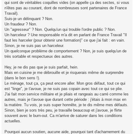
qui sont de véritables coquilles vides (on appelle ça des sectes, si vous
n'êtes pas au courant, dont de nombreuses sont partenaires de France
Travail).
Suis-je un délinquant ? Non.
Un fraudeur ? Non.
Un "agresseur" ? Non. Quelqu'un qui trouble l'ordre public ? Non.
Un harceleur ? Une responsable m'a dit en parlant de France Travail "Il
faut les harceler (pour obtenir une formation)" ce que j'ai fait : en vain.
Sinon, je ne suis pas un harceleur.
Un quelconque problème de comportement ? Non, je suis quelqu'un de
très sortable et respectueux des autres.
Hey, je ne dis pas que je suis parfait, hein.
Mais en cuisine je me débrouille et je risquerais même de surprendre
(dans le bon sens !).
Le ménage, tout ça, ça peut encore aller. Mon gros défaut, tout ce qui
est "linge", je t'avoue, je ne suis pas copain avec tout ce qui se plie.
J'ai fait mon service militaire et je pliais et rangeais au carré comme les
autres, mais je t'avoue que durant cette période : j'étais à mon max en
la matière. Tu vois, je suis super honnête, je te dis même mes défauts.
Sinon, bien je sors très peu, je travaille beaucoup et j'avoue, je flirte
souvent avec le burn-out. Ca m'arrive de saturer dans les conditions
actuelles.
Pourquoi aucun soutien, aucune aide, pourquoi tant d'acharnement du