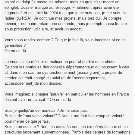
pointé du doigt (je passe les raisons, mais en gros c'est monté en
épingle). Dossier marqué au fer rouge. Finalement après avoir été
stigmatisé et assimilé fin 2024 à ce que je ne suis pas, je me suis fait
radier (du RSA). Je continue mes projets, mais très dur. Je compte
revenir, c'est à dire refaire une demande, mais je compte aussi le faire
sous protection judiciaire, et avoir un avocat.
Vous vous rendez-compte ? Ce que je fais là, vous imaginez si ça se
généralise ?
On en est là...
Je vous laisse méditer et réaliser un peu l'absurdité de la chose.
Ce sont les pratiques des conseils départementaux qui poussent à cela.
Et dans mon cas, un dysfonctionnement (assez grave) à propos du
service qui était chargé du suivi (et de l'accompagnement,
accessoirement) de mon dossier.
Vous imaginez si chaque "pauvre" en particulier les hommes en France
doivent avoir un avocat ? On en est là.
Suis je quelqu'un de mauvais ? Je ne crois pas.
Suis je de "mauvaise volonté" ? Non, il me faut beaucoup de volonté
pour mener ce que je fais.
Suis je un assisté ? Non, les assistés sont les exonérés fiscaux et les
structures largement subventionnées. Parfois des centres de formations