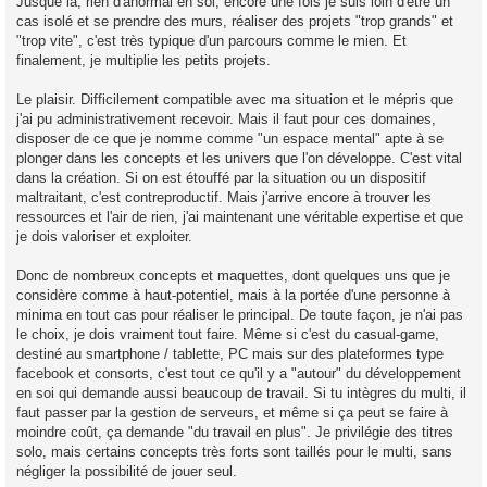
Jusque là, rien d'anormal en soi, encore une fois je suis loin d'être un
cas isolé et se prendre des murs, réaliser des projets "trop grands" et
"trop vite", c'est très typique d'un parcours comme le mien. Et
finalement, je multiplie les petits projets.
Le plaisir. Difficilement compatible avec ma situation et le mépris que
j'ai pu administrativement recevoir. Mais il faut pour ces domaines,
disposer de ce que je nomme comme "un espace mental" apte à se
plonger dans les concepts et les univers que l'on développe. C'est vital
dans la création. Si on est étouffé par la situation ou un dispositif
maltraitant, c'est contreproductif. Mais j'arrive encore à trouver les
ressources et l'air de rien, j'ai maintenant une véritable expertise et que
je dois valoriser et exploiter.
Donc de nombreux concepts et maquettes, dont quelques uns que je
considère comme à haut-potentiel, mais à la portée d'une personne à
minima en tout cas pour réaliser le principal. De toute façon, je n'ai pas
le choix, je dois vraiment tout faire. Même si c'est du casual-game,
destiné au smartphone / tablette, PC mais sur des plateformes type
facebook et consorts, c'est tout ce qu'il y a "autour" du développement
en soi qui demande aussi beaucoup de travail. Si tu intègres du multi, il
faut passer par la gestion de serveurs, et même si ça peut se faire à
moindre coût, ça demande "du travail en plus". Je privilégie des titres
solo, mais certains concepts très forts sont taillés pour le multi, sans
négliger la possibilité de jouer seul.