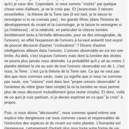
qu'ici je veux dire. Cependant, si nous serions "visités" par quelque
chose venu d'ailleurs, je ne le crois pas. Et j'avancerais 3 raisons
essentielles : la théorie de la Terre rare (il est tard, je te laisse te
renseigner si tu ne connais pas) ; les grands filtres (dans l'histoire du
développement du vivant et la cosmologie, je te laisse te renseigner si
ça t'intéresse) ; et la relativité, en particulier la vitesse lumière
(terriblement lente à l'échelle démesurée, pour ne dire inimaginable, de
l'univers), en effet l'expansion de l'univers à lui-seul anéantit tout espoir
de pouvoir découvrir d'autres "civilisations" ? Disons d'autres
intelligences ailleurs dans l'univers. L'univers observable en soi est une
limite. Au-delà, c'est toujours l'univers mais dont la lumière des étoiles
ne pourra plus jamais nous atteindre. La probabilité qu'il y ait au moins 1
planète abritant la vie au sein de tout l'univers observable est de 1, c'est
nous, la Terre : c'est ça la théorie de la Terre rare. Ce qui ne veut pas
dire que nous sommes seuls, mais ça signifie que si nous ne sommes
pas seuls, nos "voisins" sont dans leur "propre univers observable" à
l'extérieur du nôtre (pour faire simple) là où la lumière ne nous permet
plus de nous découvrir mutuellement (pour rester simple). Et donc, voilà
de ce quoi je suis partisan, si je devais exprimer en ce quoi "je crois" à
propos.
Puis, si nous étions "découverts", nous sommes quand même une
espèce très dangereuse car nous sommes cause et responsables de
l'extinction des espèces et du vivant sur notre planète. L'humanité est
dangereuse, certainement d'autant plus pour toute autre forme de vie.