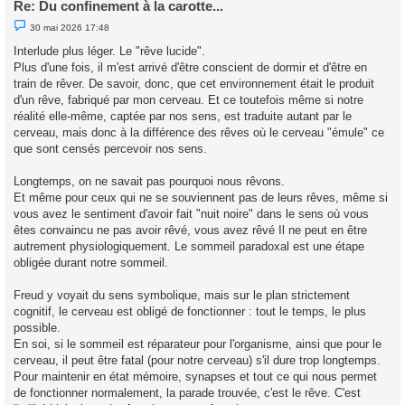
Re: Du confinement à la carotte...
M
30 mai 2026 17:48
e
s
Interlude plus léger. Le "rêve lucide".
s
Plus d'une fois, il m'est arrivé d'être conscient de dormir et d'être en
a
g
train de rêver. De savoir, donc, que cet environnement était le produit
e
d'un rêve, fabriqué par mon cerveau. Et ce toutefois même si notre
n
o
réalité elle-même, captée par nos sens, est traduite autant par le
n
cerveau, mais donc à la différence des rêves où le cerveau "émule" ce
l
u
que sont censés percevoir nos sens.
Longtemps, on ne savait pas pourquoi nous rêvons.
Et même pour ceux qui ne se souviennent pas de leurs rêves, même si
vous avez le sentiment d'avoir fait "nuit noire" dans le sens où vous
êtes convaincu ne pas avoir rêvé, vous avez rêvé Il ne peut en être
autrement physiologiquement. Le sommeil paradoxal est une étape
obligée durant notre sommeil.
Freud y voyait du sens symbolique, mais sur le plan strictement
cognitif, le cerveau est obligé de fonctionner : tout le temps, le plus
possible.
En soi, si le sommeil est réparateur pour l'organisme, ainsi que pour le
cerveau, il peut être fatal (pour notre cerveau) s'il dure trop longtemps.
Pour maintenir en état mémoire, synapses et tout ce qui nous permet
de fonctionner normalement, la parade trouvée, c'est le rêve. C'est