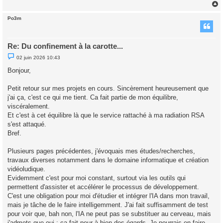
Po3m
t
Re: Du confinement à la carotte...
M
02 juin 2026 10:43
e
s
Bonjour,
s
a
g
Petit retour sur mes projets en cours. Sincèrement heureusement que
e
j'ai ça, c'est ce qui me tient. Ca fait partie de mon équilibre,
n
o
viscéralement.
n
Et c'est à cet équilibre là que le service rattaché à ma radiation RSA
l
u
s'est attaqué.
Bref.
Plusieurs pages précédentes, j'évoquais mes études/recherches,
travaux diverses notamment dans le domaine informatique et création
vidéoludique.
Evidemment c'est pour moi constant, surtout via les outils qui
permettent d'assister et accélérer le processus de développement.
C'est une obligation pour moi d'étudier et intégrer l'IA dans mon travail,
mais je tâche de le faire intelligemment. J'ai fait suffisamment de test
pour voir que, bah non, l'IA ne peut pas se substituer au cerveau, mais
j'admets que oui : ça fait peur à bien des égards. Je pourrais en faire