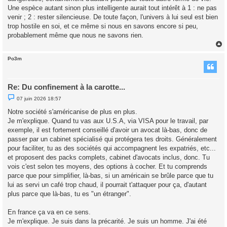
Une espèce autant sinon plus intelligente aurait tout intérêt à 1 : ne pas
venir ; 2 : rester silencieuse. De toute façon, l'univers à lui seul est bien
trop hostile en soi, et ce même si nous en savons encore si peu,
probablement même que nous ne savons rien.
Po3m
t
Re: Du confinement à la carotte...
M
07 juin 2026 18:57
e
s
Notre société s'américanise de plus en plus.
s
Je m'explique. Quand tu vas aux U.S.A, via VISA pour le travail, par
a
g
exemple, il est fortement conseillé d'avoir un avocat là-bas, donc de
e
passer par un cabinet spécialisé qui protégera tes droits. Généralement
n
o
pour faciliter, tu as des sociétés qui accompagnent les expatriés, etc...
n
et proposent des packs complets, cabinet d'avocats inclus, donc. Tu
l
u
vois c'est selon tes moyens, des options à cocher. Et tu comprends
parce que pour simplifier, là-bas, si un américain se brûle parce que tu
lui as servi un café trop chaud, il pourrait t'attaquer pour ça, d'autant
plus parce que là-bas, tu es "un étranger".
En france ça va en ce sens.
Je m'explique. Je suis dans la précarité. Je suis un homme. J'ai été