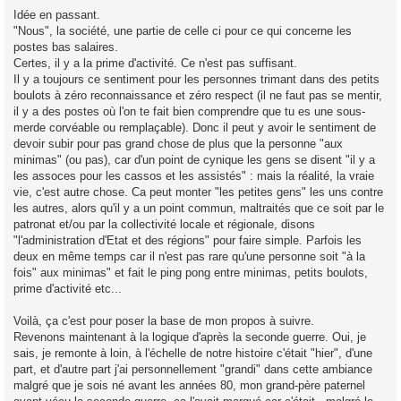
g
Idée en passant.
e
"Nous", la société, une partie de celle ci pour ce qui concerne les
n
o
postes bas salaires.
n
Certes, il y a la prime d'activité. Ce n'est pas suffisant.
l
u
Il y a toujours ce sentiment pour les personnes trimant dans des petits
boulots à zéro reconnaissance et zéro respect (il ne faut pas se mentir,
il y a des postes où l'on te fait bien comprendre que tu es une sous-
merde corvéable ou remplaçable). Donc il peut y avoir le sentiment de
devoir subir pour pas grand chose de plus que la personne "aux
minimas" (ou pas), car d'un point de cynique les gens se disent "il y a
les assoces pour les cassos et les assistés" : mais la réalité, la vraie
vie, c'est autre chose. Ca peut monter "les petites gens" les uns contre
les autres, alors qu'il y a un point commun, maltraités que ce soit par le
patronat et/ou par la collectivité locale et régionale, disons
"l'administration d'Etat et des régions" pour faire simple. Parfois les
deux en même temps car il n'est pas rare qu'une personne soit "à la
fois" aux minimas" et fait le ping pong entre minimas, petits boulots,
prime d'activité etc...
Voilà, ça c'est pour poser la base de mon propos à suivre.
Revenons maintenant à la logique d'après la seconde guerre. Oui, je
sais, je remonte à loin, à l'échelle de notre histoire c'était "hier", d'une
part, et d'autre part j'ai personnellement "grandi" dans cette ambiance
malgré que je sois né avant les années 80, mon grand-père paternel