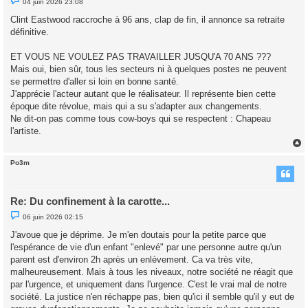
04 juin 2026 23:08
e
s
Clint Eastwood raccroche à 96 ans, clap de fin, il annonce sa retraite
s
définitive.
a
g
e
ET VOUS NE VOULEZ PAS TRAVAILLER JUSQU'A 70 ANS ???
n
o
Mais oui, bien sûr, tous les secteurs ni à quelques postes ne peuvent
n
se permettre d'aller si loin en bonne santé.
l
u
J'apprécie l'acteur autant que le réalisateur. Il représente bien cette
époque dite révolue, mais qui a su s'adapter aux changements.
Ne dit-on pas comme tous cow-boys qui se respectent : Chapeau
l'artiste.
Po3m
t
Re: Du confinement à la carotte...
M
06 juin 2026 02:15
e
s
J'avoue que je déprime. Je m'en doutais pour la petite parce que
s
l'espérance de vie d'un enfant "enlevé" par une personne autre qu'un
a
g
parent est d'environ 2h après un enlèvement. Ca va très vite,
e
malheureusement. Mais à tous les niveaux, notre société ne réagit que
n
o
par l'urgence, et uniquement dans l'urgence. C'est le vrai mal de notre
n
société. La justice n'en réchappe pas, bien qu'ici il semble qu'il y eut de
l
u