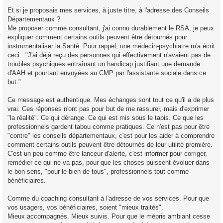
Et si je proposais mes services, à juste titre, à l'adresse des Conseils
Départementaux ?
Me proposer comme consultant, j'ai connu durablement le RSA, je peux
expliquer comment certains outils peuvent être détournés pour
instrumentaliser la Santé. Pour rappel, une médecin-psychiatre m'a écrit
ceci : "J'ai déjà reçu des personnes qui effectivement n'avaient pas de
troubles psychiques entraînant un handicap justifiant une demande
d'AAH et pourtant envoyées au CMP par l'assistante sociale dans ce
but."
Ce message est authentique. Mes échanges sont tout ce qu'il a de plus
vrai. Ces réponses n'ont pas pour but de me rassurer, mais d'exprimer
"la réalité". Ce qui dérange. Ce qui est mis sous le tapis. Ce que les
professionnels gardent tabou comme pratiques. Ce n'est pas pour être
"contre" les conseils départementaux, c'est pour les aider à comprendre
comment certains outils peuvent être détournés de leur utilité première.
C'est un peu comme être lanceur d'alerte, c'est informer pour corriger,
remédier ce qui ne va pas, pour que les choses puissent évoluer dans
le bon sens, "pour le bien de tous", professionnels tout comme
bénéficiaires.
Comme du coaching consultant à l'adresse de vos services. Pour que
vos usagers, vos bénéficiaires, soient "mieux traités".
Mieux accompagnés. Mieux suivis. Pour que le mépris ambiant cesse