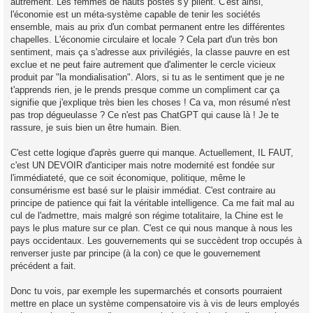
autrement. Les femmes de hauts postes s'y plient. C'est ainsi,
l'économie est un méta-système capable de tenir les sociétés
ensemble, mais au prix d'un combat permanent entre les différentes
chapelles. L'économie circulaire et locale ? Cela part d'un très bon
sentiment, mais ça s'adresse aux privilégiés, la classe pauvre en est
exclue et ne peut faire autrement que d'alimenter le cercle vicieux
produit par "la mondialisation". Alors, si tu as le sentiment que je ne
t'apprends rien, je le prends presque comme un compliment car ça
signifie que j'explique très bien les choses ! Ca va, mon résumé n'est
pas trop dégueulasse ? Ce n'est pas ChatGPT qui cause là ! Je te
rassure, je suis bien un être humain. Bien.
C'est cette logique d'après guerre qui manque. Actuellement, IL FAUT,
c'est UN DEVOIR d'anticiper mais notre modernité est fondée sur
l'immédiateté, que ce soit économique, politique, même le
consumérisme est basé sur le plaisir immédiat. C'est contraire au
principe de patience qui fait la véritable intelligence. Ca me fait mal au
cul de l'admettre, mais malgré son régime totalitaire, la Chine est le
pays le plus mature sur ce plan. C'est ce qui nous manque à nous les
pays occidentaux. Les gouvernements qui se succèdent trop occupés à
renverser juste par principe (à la con) ce que le gouvernement
précédent a fait.
Donc tu vois, par exemple les supermarchés et consorts pourraient
mettre en place un système compensatoire vis à vis de leurs employés