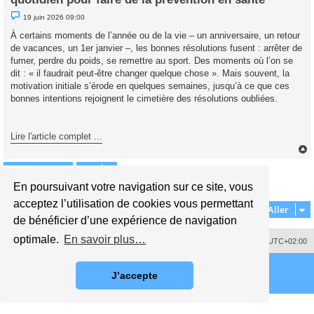
M
19 juin 2026 09:00
e
s
À certains moments de l’année ou de la vie – un anniversaire, un retour
s
de vacances, un 1er janvier –, les bonnes résolutions fusent : arrêter de
a
g
fumer, perdre du poids, se remettre au sport. Des moments où l’on se
e
dit : « il faudrait peut-être changer quelque chose ». Mais souvent, la
n
o
motivation initiale s’érode en quelques semaines, jusqu’à ce que ces
n
bonnes intentions rejoignent le cimetière des résolutions oubliées.
l
u
Lire l'article complet ...
Répondre
t
En poursuivant votre navigation sur ce site, vous
1 message • Page
1
sur
1
acceptez l’utilisation de cookies vous permettant
Aller
de bénéficier d’une expérience de navigation
optimale.
En savoir plus…
Supprimer les cookies
Fuseau horaire sur
UTC+02:00
J’accepte