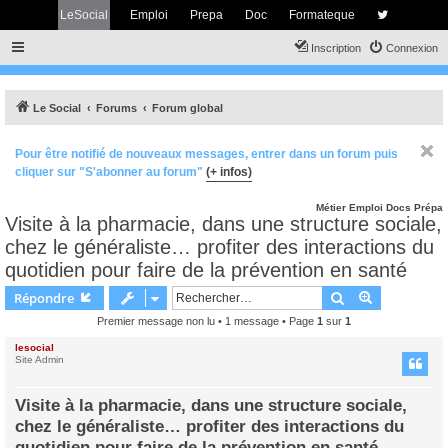
LeSocial
Emploi
Prepa
Doc
Formateque
Inscription
Connexion
Le Social
Forums
Forum global
Pour être notifié de nouveaux messages, entrer dans un forum puis
cliquer sur "S'abonner au forum"
(+ infos)
Métier
Emploi
Docs
Prépa
Visite à la pharmacie, dans une structure sociale,
chez le généraliste… profiter des interactions du
quotidien pour faire de la prévention en santé
Rechercher
Recherche 
Répondre
Premier message non lu
• 1 message • Page
1
sur
1
lesocial
Site Admin
Visite à la pharmacie, dans une structure sociale,
chez le généraliste… profiter des interactions du
quotidien pour faire de la prévention en santé