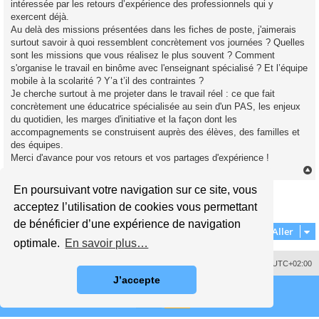
intéressée par les retours d’expérience des professionnels qui y
n
o
exercent déjà.
n
Au delà des missions présentées dans les fiches de poste, j'aimerais
l
u
surtout savoir à quoi ressemblent concrètement vos journées ? Quelles
sont les missions que vous réalisez le plus souvent ? Comment
s'organise le travail en binôme avec l'enseignant spécialisé ? Et l’équipe
mobile à la scolarité ? Y’a t’il des contraintes ?
Je cherche surtout à me projeter dans le travail réel : ce que fait
concrètement une éducatrice spécialisée au sein d'un PAS, les enjeux
du quotidien, les marges d'initiative et la façon dont les
accompagnements se construisent auprès des élèves, des familles et
des équipes.
Merci d'avance pour vos retours et vos partages d'expérience !
En poursuivant votre navigation sur ce site, vous
Répondre
t
acceptez l’utilisation de cookies vous permettant
1 message • Page
1
sur
1
de bénéficier d’une expérience de navigation
Aller
optimale.
En savoir plus…
Supprimer les cookies
Fuseau horaire sur
UTC+02:00
J’accepte