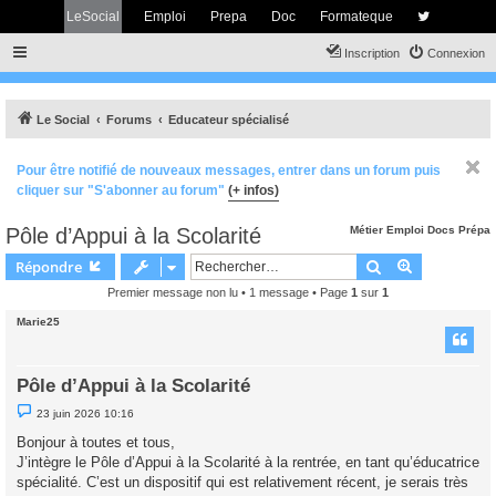
LeSocial
Emploi
Prepa
Doc
Formateque
Inscription
Connexion
Le Social
Forums
Educateur spécialisé
Pour être notifié de nouveaux messages, entrer dans un forum puis
cliquer sur "S'abonner au forum"
(+ infos)
Pôle d’Appui à la Scolarité
Métier
Emploi
Docs
Prépa
Rechercher
Recherche 
Répondre
Premier message non lu
• 1 message • Page
1
sur
1
Marie25
Pôle d’Appui à la Scolarité
M
23 juin 2026 10:16
e
s
Bonjour à toutes et tous,
s
J’intègre le Pôle d’Appui à la Scolarité à la rentrée, en tant qu’éducatrice
a
g
spécialité. C’est un dispositif qui est relativement récent, je serais très
e